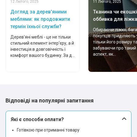
12 Лютого, 2025
11 Лютого, 2025
Догляд за дерев'яними
Тканина чи екошкі
меблями: як продовжити
оббивка для ліжк
термін їхньої служби?
Обираючи ліжко, баг
покупців приділяють 
Дерев'яні меблі - це не тільки
тільки його розміру т
стильний елемент інтер'єру, а й
забуваючи про такий
інвестиція в довговічність і
аспект, як...
комфорт вашого будинку. За д...
Відповіді на популярні запитання
Які є способи оплати?
Готівкою при отриманні товару