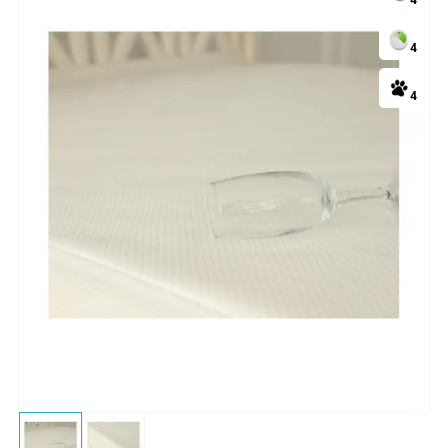
4
4
4