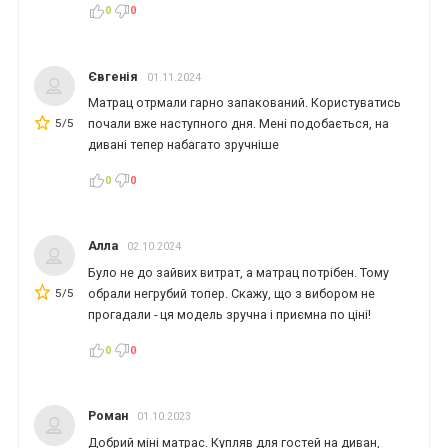
0
0
Євгенія
01.11.2024
Матрац отрмали гарно запакований. Користуватись
5/5
почали вже наступного дня. Мені подобається, на
дивані тепер набагато зручніше
0
0
Алла
02.10.2024
Було не до зайвих витрат, а матрац потрібен. Тому
5/5
обрали негрубий топер. Скажу, що з вибором не
прогадали - ця модель зручна і приємна по ціні!
0
0
Роман
01.10.2023
Добрий міні матрас. Купляв для гостей на диван,