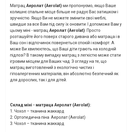
Матрац
Аеролат (Aerolat)
ми пропонуємо, якщо Ваше
колишнє спальне місце більше не радує Вас затишком і
зручністю. Якщо Ви не можете змінити свої меблі,
швидше за все Вам під силу їх оновити. І допоможе Вам у
цьому міні - матрац
Аеролат (Aerolat
)
. Просто
розташуйте його поверх старого дивана або матраца і в
Ваш сон і відпочинок повернеться спокій і комфорт. А
може Ви хвилюєтесь, що Ваші діти грають на холодній
підлозі? В такому випадку матрац з легкістю може стати
ігровим місцем для Ваших чад. З огляду на те, що
матрац виготовлений з екологічно чистих і
гіпоалергенних матеріалів, він абсолютно безпечний як
для дорослих, так і для дітей.
Склад міні
- матраца Аеролат (
Aerolat
):
1. Чохол – тканина жаккард
2. Ортопедична піна
Аеролат (
Aerolat
)
3. Чохол – тканина жаккард