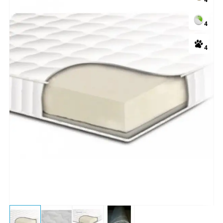
4
4
4