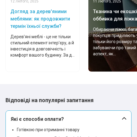
12 Лютого, 2025
11 Лютого, 2025
Догляд за дерев'яними
Тканина чи екошкі
меблями: як продовжити
оббивка для ліжк
термін їхньої служби?
Обираючи ліжко, баг
покупців приділяють 
Дерев'яні меблі - це не тільки
тільки його розміру т
стильний елемент інтер'єру, а й
забуваючи про такий
інвестиція в довговічність і
аспект, як...
комфорт вашого будинку. За д...
Відповіді на популярні запитання
Які є способи оплати?
Готівкою при отриманні товару