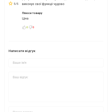
5/5
виконує свої функціі чудово
Плюси товару
Ціна
*
*
*
0
0
*
*
*
Написати відгук
*
*
*
*