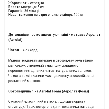
Жорсткість:
середня
Висота матраца:
5 см
Гарантія:
36 місяців
Навантаження на одне спальне місце:
100 кг
Детальніше про комплектуючі міні - матраца Аеролат
(
Aerolat
).
Чохол – жаккард
Міцний і надійний матеріал зі своєрідним рельєфним
малюнком, створений у наслідку складного
переплетіння щільних ниток і натуральних волокон.
Чохол із такої тканини має підвищену зносостійкість і
рельєфний малюнок.
Ортопедична піна
Aerolat
Foam
(Аеролат Фоам)
Сучасний еластичний матеріал, що має пористу
структуру. Підсилює ортопедичні показники матраца