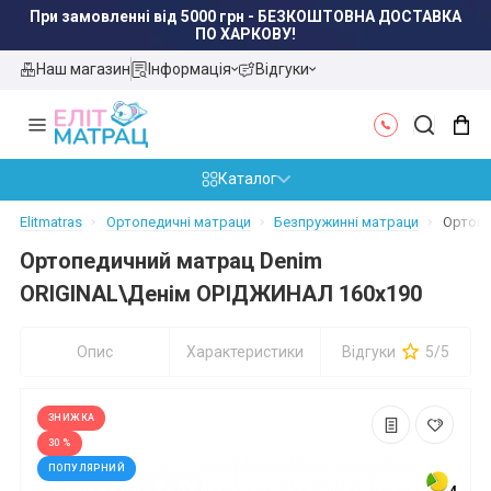
Наш магазин
Інформація
Відгуки
Каталог
Elitmatras
Ортопедичні матраци
Безпружинні матраци
Ортопе
Ортопедичний матрац Denim
ORIGINAL\Денім ОРІДЖИНАЛ 160x190
Опис
Характеристики
Відгуки
5/5
ЗНИЖКА
30 %
ПОПУЛЯРНИЙ