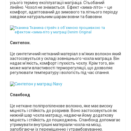
усього терміну експлуатації матраца. Стьобаний
лінійно. Чохол не знімається.
Ефект «зима-літо» – це
комфорт, адаптований до зимового та літнього періоду
завдяки натуральним шарам вовни та бавовни.
Синтепон
.
Ц
е синтетичний
нетканий
матеріал з м'яких волокон
який
застосовується у складі зовнішнього чохла матраца
. Він
надає м'якість, комфорт і пухкість чохлу. Крім того, він
може мати властивості терморегуляції, що дозволяє
регулювати температуру і вологість під час спання.
Спанбонд
Це неткане поліпропіленове волокно, яке має високу
міцність і стійкість до розривів. Воно застосовується як
нижній шар чохла матрацу, надаючи йому додаткову
міцність і стійкість до пошкоджень. Спанбонд допомагає
утримувати внутрішні матеріали чохла на місці,
запобігаючи їх переміщенню і утрамбовуванню.