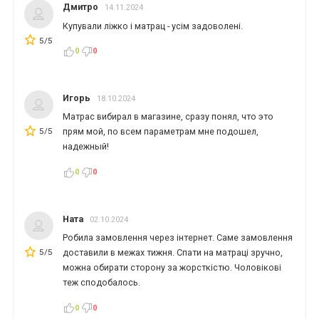
Дмитро
14.11.2024
Купували ліжко і матрац - усім задоволені.
5/5
0
0
Игорь
18.10.2024
Матрас вибирал в магазине, сразу понял, что это
5/5
прям мой, по всем параметрам мне подошел,
надежный!
0
0
Ната
02.10.2024
Робила замовлення через інтернет. Саме замовлення
5/5
доставили в межах тижня. Спати на матраці зручно,
можна обирати сторону за жорсткістю. Чоловікові
теж сподобалось.
0
0