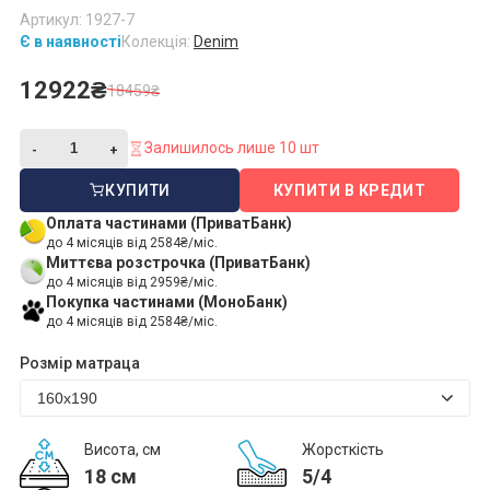
Артикул: 1927-7
Є в наявності
Колекція:
Denim
12922₴
18459₴
Залишилось лише 10 шт
КУПИТИ
КУПИТИ В КРЕДИТ
Оплата частинами (ПриватБанк)
до 4 місяців від 2584₴/міс.
Миттєва розстрочка (ПриватБанк)
до 4 місяців від 2959₴/міс.
Покупка частинами (МоноБанк)
до 4 місяців від 2584₴/міс.
Розмір матраца
Висота, см
Жорсткість
18 см
5/4