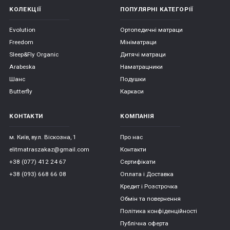
КОЛЕКЦІЇ
ПОПУЛЯРНІ КАТЕГОРІЇ
Evolution
Ортопедичні матраци
Freedom
Мініматраци
Sleep&Fly Organic
Дитячі матраци
Arabeska
Наматрацники
Шанс
Подушки
Butterfly
Каркаси
КОНТАКТИ
КОМПАНІЯ
м. Київ, вул. Віскозна, 1
Про нас
elitmatraszakaz@gmail.com
Контакти
+38 (077) 412 24 67
Сертифікати
+38 (093) 668 66 08
Оплата і Доставка
Кредит і Розстрочка
Обмін та повернення
Політика конфіденційності
Публічна оферта