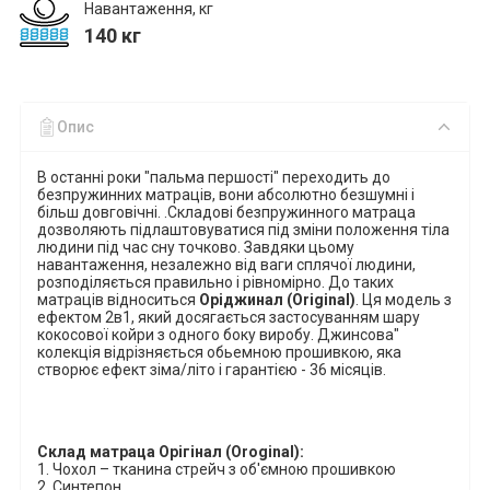
Навантаження, кг
140 кг
Опис
В останні роки "пальма першості" переходить до
безпружинних матраців, вони абсолютно безшумні і
більш довговічні.
.Складові безпружинного матраца
дозволяють підлаштовуватися під зміни положення тіла
людини під час сну точково. Завдяки цьому
навантаження, незалежно від ваги сплячої людини,
розподіляється правильно і рівномірно
.
До таких
матраців відноситься
Оріджинал
(
Original
)
.
Ця
модель з
ефектом 2в1, який досягається застосуванням шару
кокосової койри
з одного боку виробу.
Джинсова"
колекція відрізняється обьемною
прошивкою, яка
створює ефект зіма/літо і гарантією - 36 місяців.
Склад матраца Орігінал (
Oroginal
):
1. Чохол – тканина стрейч з об'ємною прошивкою
2.
Синтепон