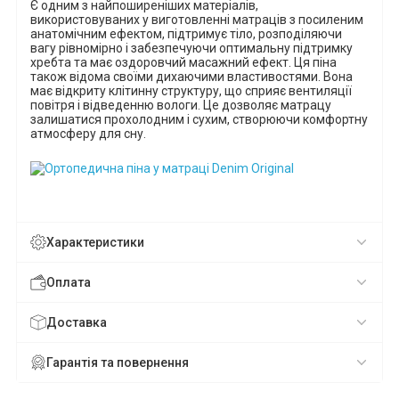
Є одним з найпоширеніших матеріалів,
використовуваних у виготовленні матраців з посиленим
анатомічним ефектом, підтримує тіло, розподіляючи
вагу рівномірно і забезпечуючи оптимальну підтримку
хребта та має оздоровчий масажний ефект. Ця піна
також відома своїми дихаючими властивостями. Вона
має відкриту клітинну структуру, що сприяє вентиляції
повітря і відведенню вологи. Це дозволяє матрацу
залишатися прохолодним і сухим, створюючи комфортну
атмосферу для сну.
Характеристики
Оплата
Доставка
Гарантія та повернення