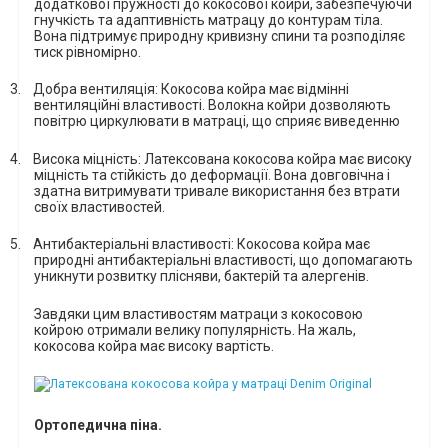
додаткової пружності до кокосової койри, забезпечуючи
гнучкість та адаптивність матрацу до контурам тіла.
Вона підтримує природну кривизну спини та розподіляє
тиск рівномірно.
3.
Добра вентиляція: Кокосова койра має відмінні
вентиляційні властивості. Волокна койри дозволяють
повітрю циркулювати в матраці, що сприяє виведенню
4.
Висока міцність: Латексована кокосова койра має високу
міцність та стійкість до деформації. Вона довговічна і
здатна витримувати тривале використання без втрати
своїх властивостей.
5.
Антибактеріальні властивості: Кокосова койра має
природні антибактеріальні властивості, що допомагають
уникнути розвитку плісняви, бактерій та алергенів.
Завдяки цим властивостям матраци з кокосовою
койрою отримали велику популярність. На жаль,
кокосова койра має високу вартість.
Ортопедична піна.