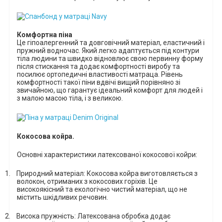
Комфортна піна
Це
гіпоалергенний та довговічний матеріал, еластичний і
пружний водночас.
Який
легко адаптується під контури
тіла людини та швидко відновлює свою первинну форму
після стискання та додає комфортності виробу та
посилює ортопедичні властивості матраца.
Рівень
комфортності такої піни вдвічі вищий порівняно зі
звичайною, що гарантує ідеальний комфорт для людей і
з малою масою тіла, і з великою.
Кокосова койра.
Основні характеристики латексованої кокосової койри:
1.
Природний матеріал: Кокосова койра виготовляється з
волокон, отриманих з кокосових горіхів. Це
високоякісний та екологічно чистий матеріал, що не
містить шкідливих речовин.
2.
Висока пружність: Латексована обробка додає