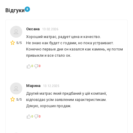
Відгуки
8
*
*
*
Оксана
13.02.2026
Хороший матрас, радует цена и качество.
*
*
*
5/5
Не знаю как будет с годами, но пока устраивает.
Конечно первые дни он казался как камень, ну потом
привыкли и все стало ок.
*
*
0
0
Марина
13.12.2025
*
*
Другий матрас який придбаний у цій компанії,
5/5
відповідає усім заявленим характеристикам.
Дякую, хороших продаж.
0
0