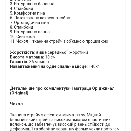
3.
Натуральна бавовна
4.
Спанбонд
5.
Комфортна піна
6.
Латексована кокосова койра
7. Ортопедична піна
8.
Спанбонд
9.
Натуральна вовна
10.
Синтепон
11.
Чохол – тканина стрейч з об'ємною прошивкою
Жорсткість:
вище середньої, жорсткий
Висота матраца:
18 см
Гарантія:
36 місяців
Навантаження на одне спальне місце:
140кг
Детальніше про комплектуючі матраца
Оріджинал
(
Original
)
Чохол.
Тканина стрейч з ефектом «зима-літо». Міцний
бельгійський стрейч із високим вмістом еластичних
волокон, що забезпечує високий рівень стійкості до
деформації та зберігає первинну форму чохла протягом