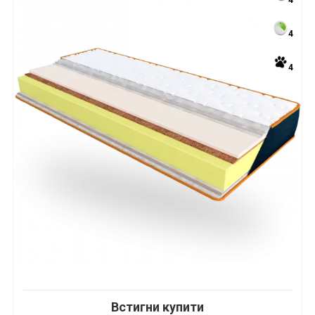
4
4
4
Встигни купити