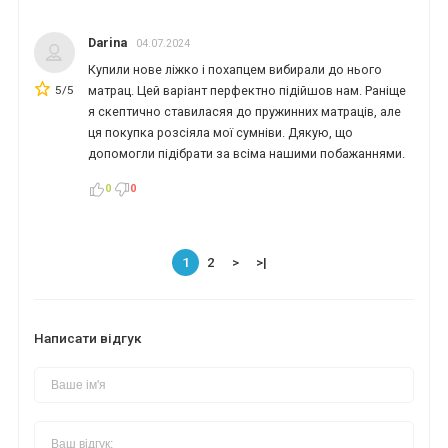
Darina
04.07.2024
Купили нове ліжко і похапцем вибирали до нього
5/5
матрац. Цей варіант перфектно підійшов нам. Раніще
я скептично ставиласяя до пружинних матраців, але
ця покупка розсіяла мої сумніви. Дякую, що
допомогли підібрати за всіма нашими побажаннями.
0
0
1
2
>
>|
Написати відгук