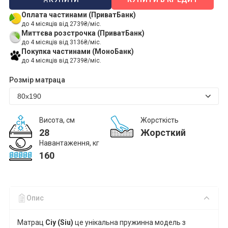
Оплата частинами (ПриватБанк)
до 4 місяців від 2739₴/міс.
Миттєва розстрочка (ПриватБанк)
до 4 місяців від 3136₴/міс.
Покупка частинами (МоноБанк)
до 4 місяців від 2739₴/міс.
Розмір матраца
Висота, см
Жорсткість
28
Жорсткий
Навантаження, кг
160
Опис
Матрац
Сіу
(
Siu
)
це
унікальна пружинна модель з