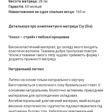
Висота матраца:
28 см
Гарантія:
60 місяців
Навантаження на одне спальне місце:
160 кг
Детальніше про комплектуючі матраца
Сіу (
Siu
)
.
Чохол – стрейч глибокої прошивки
Високоеластичний матеріал, до складу якого входять
еластичні волокна. Тканина добре пропускає повітря.
Чохли з тканини такого типу чудово тримають форму і
додають пружності матрацу.
Натуральний латекс
Латекс на основі тільки натурального каучуку.
Виготовляється з молочного соку бразильської гевеї. Є
основним натуральним, біологічно активним, природним
матеріалом для ортопедичних складових.
Антибактеріальний довговічний матеріал, який володіє
високою еластичністю і здатністю підлаштовуватися під
анатомічну будову тіла. Забезпечує максимальний