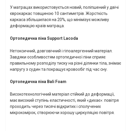
У матрацах використовується новий, поліпшений у двічі
єврокаркас товщиною 10 сантиметрів. Жорсткість
каркаса збільшилася на 20%, що мінімізує можливу
деформацію країв матраца.
Ортопедична піна
Support
Lacoda
Нетоксичний, довговічний і гіпоалергенний матеріал.
Завдяки особливостям ортопедичної піни сприяє
правильному розподілу тиску на різні ділянки тіла, знімає
напругу з судин та покращує кровообіг під час сну.
Ортопедична піна
Bali
Foam
Високотехнологічний матеріал стійкий до деформації,
має високий ступінь еластичності, який «дихає»: повітря
проходить через тисячі відкритих і сполучених
мікрокомірок, створюючи хорошу циркуляцію повітря.