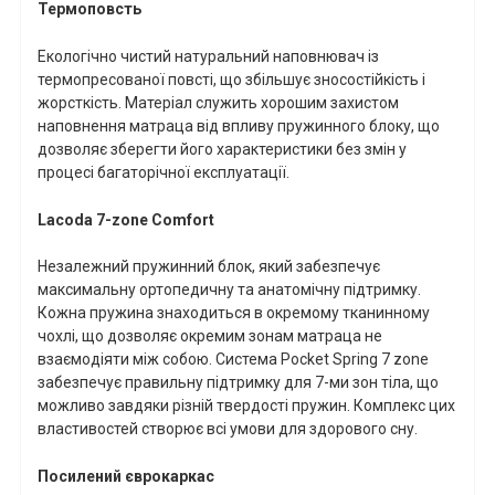
Термоповсть
Екологічно чистий натуральний наповнювач із
термопресованої повсті, що збільшує зносостійкість і
жорсткість. Матеріал служить хорошим захистом
наповнення матраца від впливу пружинного блоку, що
дозволяє зберегти його характеристики без змін у
процесі багаторічної експлуатації.
Lacoda
7-
zone
Comfort
Незалежний пружинний блок, який забезпечує
максимальну ортопедичну та анатомічну підтримку.
Кожна пружина знаходиться в окремому тканинному
чохлі, що дозволяє окремим зонам матраца не
взаємодіяти між собою. Система
Pocket
Spring
7
zone
забезпечує правильну підтримку для 7-ми зон тіла, що
можливо завдяки різній твердості пружин. Комплекс цих
властивостей створює всі умови для здорового сну.
Посилений єврокаркас