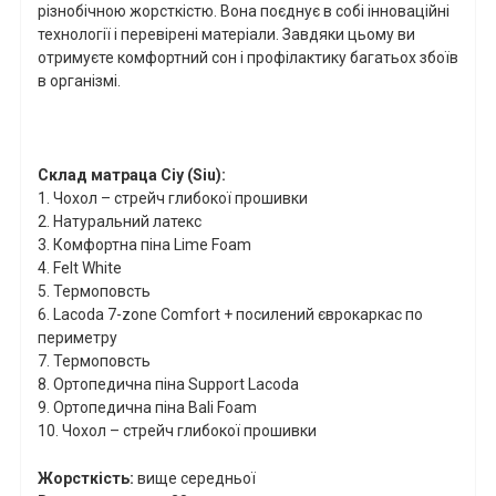
різнобічною жорсткістю. Вона поєднує в собі інноваційні
технології
і перевірені матеріали. Завдяки цьому ви
отримуєте комфортний сон і профілактику багатьох збоїв
в організмі.
Склад матраца
Сіу (
Siu
)
:
1.
Чохол – стрейч глибокої прошивки
2.
Натуральний латекс
3.
Комфортна піна
Lime
Foam
4.
Felt
White
5. Термоповсть
6.
Lacoda
7-
zone
Comfort
+ посилений єврокаркас по
периметру
7. Термоповсть
8. Ортопедична піна
Support
Lacoda
9. Ортопедична піна
Bali
Foam
10.
Чохол – стрейч глибокої прошивки
Жорсткість:
вище середньої