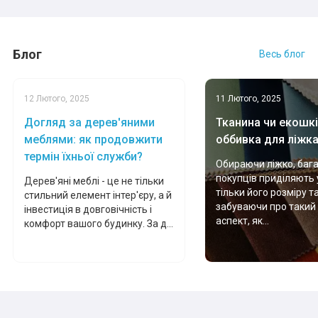
Блог
Весь блог
12 Лютого, 2025
11 Лютого, 2025
Догляд за дерев'яними
Тканина чи екошкі
меблями: як продовжити
оббивка для ліжк
термін їхньої служби?
Обираючи ліжко, баг
покупців приділяють 
Дерев'яні меблі - це не тільки
тільки його розміру т
стильний елемент інтер'єру, а й
забуваючи про такий
інвестиція в довговічність і
аспект, як...
комфорт вашого будинку. За д...