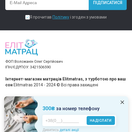
ПІДПИСАТИСЯ
Я прочитав
Політику
і згоден з умовами
ФОП Воложанін Олег Сергійович
ІПН/ЄДРПОУ: 3421506590
Інтернет-магазин матраців Elitmatras, з турботою про ваш
сон
Elitmatras 2014 - 2024 © Всі права захищені
Приймаємо платежі
300₴
за номер телефону
НАДІСЛАТИ
Пн-Пт: 10:00 - 19:00
Дивитись
деталі акції