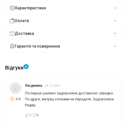
Характеристики
Оплата
Доставка
Гарантія та повернення
Відгуки
6
Людмила
14.11.2024
По-перше шалено задоволена доставкою. Швидко.
5/5
По-друге, матрац словами не передати. Задоволена.
Раджу.
*
*
*
0
0