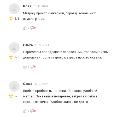
*
*
*
Вова
01.11.2024
Матрац, просто шикарний, справді зональність
5/5
пружин рішає.
*
*
0
0
Ольга
20.08.2024
*
*
Параметры совпадают с заявлеными, товаром очень
5/5
довольна - после старого матраса просто сказка.
0
0
Саша
12.07.2024
Люблю пробовать новинки. Оказался удобный
5/5
матрас. Заказала в интернете, забрала у себя в
городе на точке. Удобно, ждала не долго.
0
0