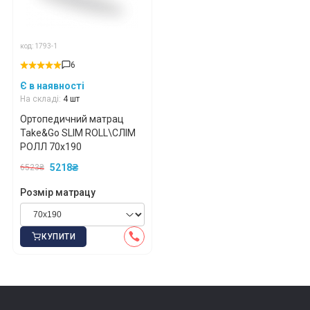
код: 1793-1
6
Є в наявності
На складі:
4 шт
Ортопедичний матрац
Take&Go SLIM ROLL\СЛІМ
РОЛЛ 70x190
5218₴
6523₴
Розмір матрацу
КУПИТИ