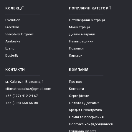
КОЛЕКЦІЇ
ПОПУЛЯРНІ КАТЕГОРІЇ
Evolution
Ортопедичні матраци
Freedom
Мініматраци
Sleep&Fly Organic
Дитячі матраци
Arabeska
Наматрацники
Шанс
Подушки
Butterfly
Каркаси
КОНТАКТИ
КОМПАНІЯ
м. Київ, вул. Віскозна, 1
Про нас
elitmatraszakaz@gmail.com
Контакти
+38 (077) 412 24 67
Сертифікати
+38 (093) 668 66 08
Оплата і Доставка
Кредит і Розстрочка
Обмін та повернення
Політика конфіденційності
Публічна оферта