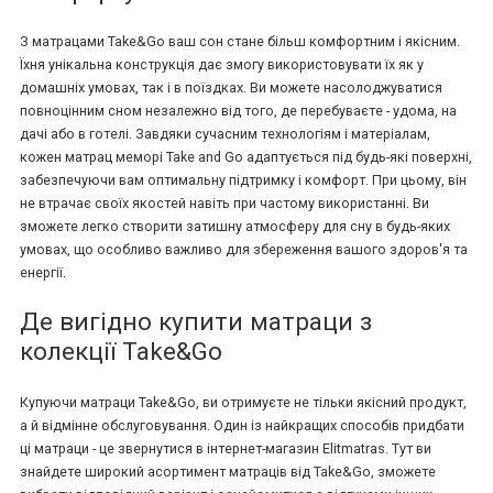
З матрацами Take&Go ваш сон стане більш комфортним і якісним.
Їхня унікальна конструкція дає змогу використовувати їх як у
домашніх умовах, так і в поїздках. Ви можете насолоджуватися
повноцінним сном незалежно від того, де перебуваєте - удома, на
дачі або в готелі. Завдяки сучасним технологіям і матеріалам,
кожен матрац меморі Take and Go адаптується під будь-які поверхні,
забезпечуючи вам оптимальну підтримку і комфорт. При цьому, він
не втрачає своїх якостей навіть при частому використанні. Ви
зможете легко створити затишну атмосферу для сну в будь-яких
умовах, що особливо важливо для збереження вашого здоров'я та
енергії.
Де вигідно купити матраци з
колекції Take&Go
Купуючи матраци Take&Go, ви отримуєте не тільки якісний продукт,
а й відмінне обслуговування. Один із найкращих способів придбати
ці матраци - це звернутися в інтернет-магазин Elitmatras. Тут ви
знайдете широкий асортимент матраців від Take&Go, зможете