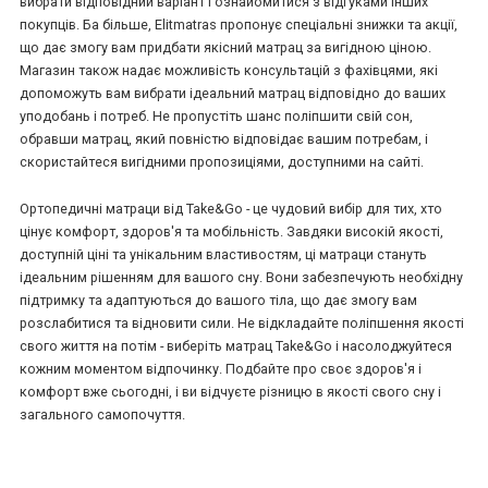
вибрати відповідний варіант і ознайомитися з відгуками інших
покупців. Ба більше, Elitmatras пропонує спеціальні знижки та акції,
що дає змогу вам придбати якісний матрац за вигідною ціною.
Магазин також надає можливість консультацій з фахівцями, які
допоможуть вам вибрати ідеальний матрац відповідно до ваших
уподобань і потреб. Не пропустіть шанс поліпшити свій сон,
обравши матрац, який повністю відповідає вашим потребам, і
скористайтеся вигідними пропозиціями, доступними на сайті.
Ортопедичні матраци від Take&Go - це чудовий вибір для тих, хто
цінує комфорт, здоров'я та мобільність. Завдяки високій якості,
доступній ціні та унікальним властивостям, ці матраци стануть
ідеальним рішенням для вашого сну. Вони забезпечують необхідну
підтримку та адаптуються до вашого тіла, що дає змогу вам
розслабитися та відновити сили. Не відкладайте поліпшення якості
свого життя на потім - виберіть матрац Take&Go і насолоджуйтеся
кожним моментом відпочинку. Подбайте про своє здоров'я і
комфорт вже сьогодні, і ви відчуєте різницю в якості свого сну і
загального самопочуття.