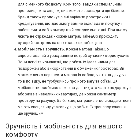
для сімейного бюджету. Крім того, завдяки спеціальним
пропозиціям та акціям, ви зможете заощадити ще більше.
Бренд також пропонує різні варіанти розстрочки і
кредитування, що дає змогу вам не відкладати покупку і
забезпечити собі комфортний сон уже сьогодні. При цьому
якість не страждає - кожен матрац Take&Go проходить
суворий контроль на всіх етапах виробництва.
Мобільність і зручність.
Кожен матрац Take&Go
спроектований з урахуванням потреб сучасних користувачів.
Вони легкі та компактні, що робить їх ідеальними для
подорожей або використання в обмежених просторах. Ви
можете легко перенести матрац із собою, чи то на дачу, чи
то в поїздку, не турбуючись про його вагу та об'єм. Ця
мобільність особливо важлива для тих, хто часто подорожує
або живе в невеликих квартирах, де кожен сантиметр
простору на рахунку. Ба більше, матраци легко складаються і
мають спеціальну упаковку, що робить їх транспортування
ще зручнішим.
Зручність і мобільність для вашого
комфорту