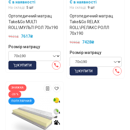
Є в наявності
Є в наявності
На складі:
5 шт
На складі:
9 шт
Ортопедичний матрац
Ортопедичний матрац
Take&Go MULTI
Take&Go RELAX
ROLL\МУЛЬТІ РОЛ 70x190
ROLL\РЕЛАКС РОЛЛ
70x190
7617₴
9521₴
7428₴
9285₴
Розмір матрацу
Розмір матрацу
КУПИТИ
КУПИТИ
ЗНИЖКА
-20 %
ПОПУЛЯРНИЙ
4
4
4
4
4
4