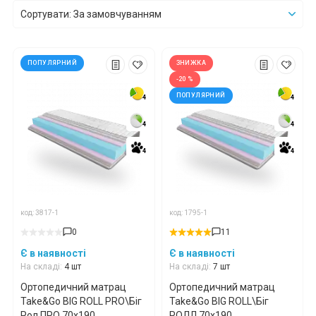
Сортувати: За замовчуванням
*
*
*
ПОПУЛЯРНИЙ
ЗНИЖКА
-20 %
ПОПУЛЯРНИЙ
4
4
4
4
*
*
*
4
4
4
4
4
4
4
4
*
*
код: 3817-1
код: 1795-1
*
*
0
11
Є в наявності
Є в наявності
На складі:
4 шт
На складі:
7 шт
Ортопедичний матрац
Ортопедичний матрац
Take&Go BIG ROLL PRO\Біг
Take&Go BIG ROLL\Біг
Рол ПРО 70x190
РОЛЛ 70x190