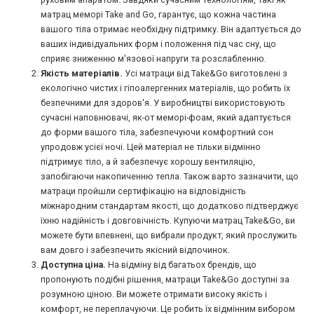
матрац меморі Take and Go, гарантує, що кожна частина
вашого тіла отримає необхідну підтримку. Він адаптується до
ваших індивідуальних форм і положення під час сну, що
сприяє зниженню м'язової напруги та розслабленню.
Якість матеріалів.
Усі матраци від Take&Go виготовлені з
екологічно чистих і гіпоалергенних матеріалів, що робить їх
безпечними для здоров'я. У виробництві використовують
сучасні наповнювачі, як-от меморі-фоам, який адаптується
до форми вашого тіла, забезпечуючи комфортний сон
упродовж усієї ночі. Цей матеріал не тільки відмінно
підтримує тіло, а й забезпечує хорошу вентиляцію,
запобігаючи накопиченню тепла. Також варто зазначити, що
матраци пройшли сертифікацію на відповідність
міжнародним стандартам якості, що додатково підтверджує
їхню надійність і довговічність. Купуючи матрац Take&Go, ви
можете бути впевнені, що вибрали продукт, який прослужить
вам довго і забезпечить якісний відпочинок.
Доступна ціна.
На відміну від багатьох брендів, що
пропонують подібні рішення, матраци Take&Go доступні за
розумною ціною. Ви можете отримати високу якість і
комфорт, не переплачуючи. Це робить їх відмінним вибором