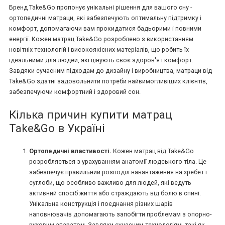
Бренд Take&Go пропонує унікальні рішення для вашого сну -
ортопедичні матраци, які забезпечують оптимальну підтримку і
комфорт, допомагаючи вам прокидатися бадьорими і повними
енергії. Кожен матрац Take&Go розроблено з використанням
новітніх технологій і високоякісних матеріалів, що робить їх
ідеальними для людей, які цінують своє здоров'я і комфорт.
Завдяки сучасним підходам до дизайну і виробництва, матраци від
Take&Go здатні задовольнити потреби найвимогливіших клієнтів,
забезпечуючи комфортний і здоровий сон.
Кілька причин купити матрац
Take&Go в Україні
Ортопедичні властивості.
Кожен матрац від Take&Go
розробляється з урахуванням анатомії людського тіла. Це
забезпечує правильний розподіл навантаження на хребет і
суглоби, що особливо важливо для людей, які ведуть
активний спосіб життя або страждають від болю в спині.
Унікальна конструкція і поєднання різних шарів
наповнювачів допомагають запобігти проблемам з опорно-
руховим апаратом. Завдяки сучасним технологіям, такі як