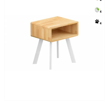
4
4
4