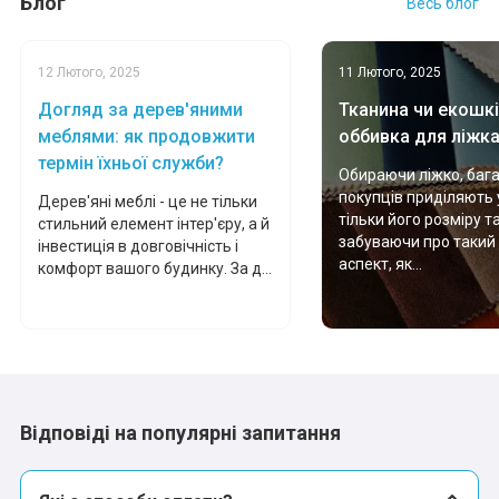
Блог
Весь блог
12 Лютого, 2025
11 Лютого, 2025
Догляд за дерев'яними
Тканина чи екошкі
меблями: як продовжити
оббивка для ліжк
термін їхньої служби?
Обираючи ліжко, баг
покупців приділяють 
Дерев'яні меблі - це не тільки
тільки його розміру т
стильний елемент інтер'єру, а й
забуваючи про такий
інвестиція в довговічність і
аспект, як...
комфорт вашого будинку. За д...
Відповіді на популярні запитання