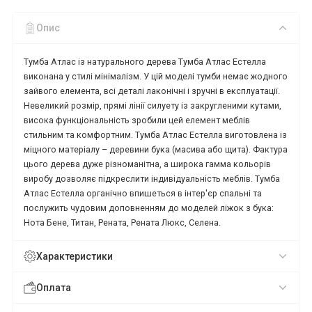
Опис
Тумба Атлас із натурального дерева Тумба Атлас Естелла
виконана у стилі мінімалізм. У цій моделі тумби немає жодного
зайвого елемента, всі деталі лаконічні і зручні в експлуатації.
Невеликий розмір, прямі лінії силуету із закругленими кутами,
висока функціональність зробили цей елемент меблів
стильним та комфортним. Тумба Атлас Естелла виготовлена ​​із
міцного матеріалу – деревини бука (масива або щита). Фактура
цього дерева дуже різноманітна, а широка гамма кольорів
виробу дозволяє підкреслити індивідуальність меблів. Тумба
Атлас Естелла органічно впишеться в інтер'єр спальні та
послужить чудовим доповненням до моделей ліжок з бука:
Нота Бене, Титан, Рената, Рената Люкс, Селена.
Характеристики
Оплата