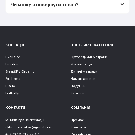
Чи можу я повернути товар?
КОЛЕКЦІЇ
ПОПУЛЯРНІ КАТЕГОРІЇ
Evolution
Ортопедичні матраци
Freedom
Мініматраци
Sleep&Fly Organic
Дитячі матраци
Arabeska
Наматрацники
Шанс
Подушки
Butterfly
Каркаси
КОНТАКТИ
КОМПАНІЯ
м. Київ, вул. Віскозна, 1
Про нас
elitmatraszakaz@gmail.com
Контакти
+38 (077) 412 24 67
Сертифікати