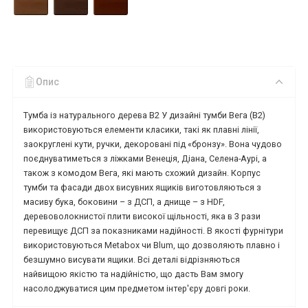
Опис
Тумба із натурального дерева В2 У дизайні тумби Вега (В2)
використовуються елементи класики, такі як плавні лінії,
заокруглені кути, ручки, декоровані під «бронзу». Вона чудово
поєднуватиметься з ліжками Венеція, Діана, Селена-Аурі, а
також з комодом Вега, які мають схожий дизайн. Корпус
тумби та фасади двох висувних ящиків виготовляються з
масиву бука, боковини – з ДСП, а днище – з HDF,
деревоволокнистої плити високої щільності, яка в 3 рази
перевищує ДСП за показниками надійності. В якості фурнітури
використовуються Metabox чи Blum, що дозволяють плавно і
безшумно висувати ящики. Всі деталі відрізняються
найвищою якістю та надійністю, що дасть Вам змогу
насолоджуватися цим предметом інтер'єру довгі роки.