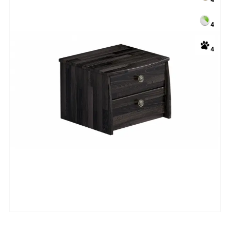
4
4
4