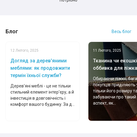
потрібно
Блог
Весь блог
12 Лютого, 2025
11 Лютого, 2025
Догляд за дерев'яними
Тканина чи екошкі
меблями: як продовжити
оббивка для ліжк
термін їхньої служби?
Обираючи ліжко, баг
покупців приділяють 
Дерев'яні меблі - це не тільки
тільки його розміру т
стильний елемент інтер'єру, а й
забуваючи про такий
інвестиція в довговічність і
аспект, як...
комфорт вашого будинку. За д...