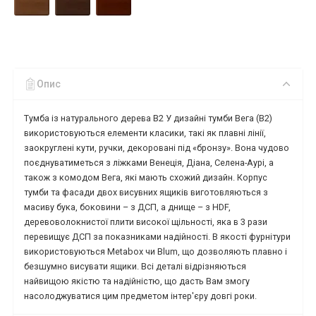
Опис
Тумба із натурального дерева В2 У дизайні тумби Вега (В2)
використовуються елементи класики, такі як плавні лінії,
заокруглені кути, ручки, декоровані під «бронзу». Вона чудово
поєднуватиметься з ліжками Венеція, Діана, Селена-Аурі, а
також з комодом Вега, які мають схожий дизайн. Корпус
тумби та фасади двох висувних ящиків виготовляються з
масиву бука, боковини – з ДСП, а днище – з HDF,
деревоволокнистої плити високої щільності, яка в 3 рази
перевищує ДСП за показниками надійності. В якості фурнітури
використовуються Metabox чи Blum, що дозволяють плавно і
безшумно висувати ящики. Всі деталі відрізняються
найвищою якістю та надійністю, що дасть Вам змогу
насолоджуватися цим предметом інтер'єру довгі роки.