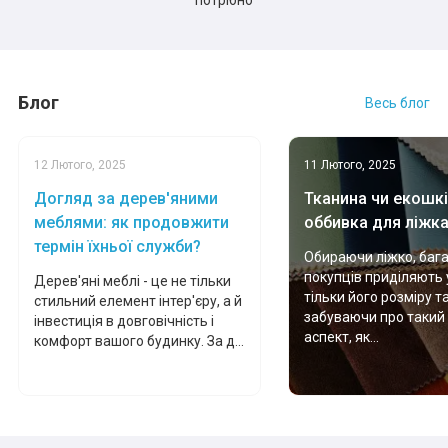
потрібно
Блог
Весь блог
12 Лютого, 2025
11 Лютого, 2025
Догляд за дерев'яними
Тканина чи екошкі
меблями: як продовжити
оббивка для ліжк
термін їхньої служби?
Обираючи ліжко, баг
покупців приділяють 
Дерев'яні меблі - це не тільки
тільки його розміру т
стильний елемент інтер'єру, а й
забуваючи про такий
інвестиція в довговічність і
аспект, як...
комфорт вашого будинку. За д...