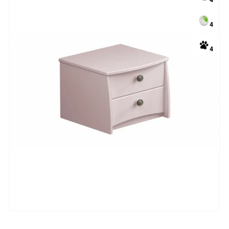
4
4
4