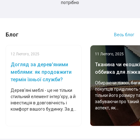
потрібно
Блог
Весь блог
12 Лютого, 2025
11 Лютого, 2025
Догляд за дерев'яними
Тканина чи екошкі
меблями: як продовжити
оббивка для ліжк
термін їхньої служби?
Обираючи ліжко, баг
покупців приділяють 
Дерев'яні меблі - це не тільки
тільки його розміру т
стильний елемент інтер'єру, а й
забуваючи про такий
інвестиція в довговічність і
аспект, як...
комфорт вашого будинку. За д...