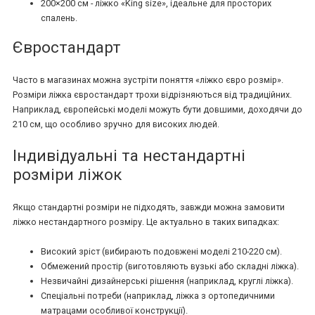
200×200 см - ліжко «King size», ідеальне для просторих
спалень.
Євростандарт
Часто в магазинах можна зустріти поняття «ліжко євро розмір».
Розміри ліжка євростандарт трохи відрізняються від традиційних.
Наприклад, європейські моделі можуть бути довшими, доходячи до
210 см, що особливо зручно для високих людей.
Індивідуальні та нестандартні
розміри ліжок
Якщо стандартні розміри не підходять, завжди можна замовити
ліжко нестандартного розміру. Це актуально в таких випадках:
Високий зріст (вибирають подовжені моделі 210-220 см).
Обмежений простір (виготовляють вузькі або складні ліжка).
Незвичайні дизайнерські рішення (наприклад, круглі ліжка).
Спеціальні потреби (наприклад, ліжка з ортопедичними
матрацами особливої конструкції).