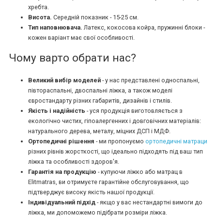
хребта.
Висота.
Середній показник - 15-25 см.
Тип наповнювача.
Латекс, кокосова койра, пружинні блоки -
кожен варіант має свої особливості.
Чому варто обрати нас?
Великий вибір моделей
- у нас представлені односпальні,
півтораспальні, двоспальні ліжка, а також моделі
євростандарту різних габаритів, дизайнів і стилів.
Якість і надійність
- уся продукція виготовляється з
екологічно чистих, гіпоалергенних і довговічних матеріалів:
натурального дерева, металу, міцних ДСП і МДФ.
Ортопедичні рішення
- ми пропонуємо
ортопедичні матраци
різних рівнів жорсткості, що ідеально підходять під ваш тип
ліжка та особливості здоров'я.
Гарантія на продукцію
- купуючи ліжко або матрац в
Elitmatras, ви отримуєте гарантійне обслуговування, що
підтверджує високу якість нашої продукції.
Індивідуальний підхід
- якщо у вас нестандартні вимоги до
ліжка, ми допоможемо підібрати розміри ліжка.