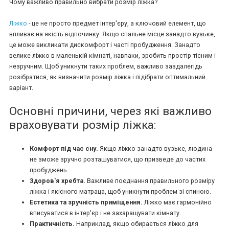
Чому важливо правильно вибрати розмір ліжка?
Ліжко
- це не просто предмет інтер'єру, а ключовий елемент, що
впливає на якість відпочинку. Якщо спальне місце занадто вузьке,
це може викликати дискомфорт і часті пробудження. Занадто
велике ліжко в маленькій кімнаті, навпаки, зробить простір тісним і
незручним. Щоб уникнути таких проблем, важливо заздалегідь
розібратися, як визначити розмір ліжка і підібрати оптимальний
варіант.
Основні причини, через які важливо
враховувати розмір ліжка:
Комфорт під час сну.
Якщо ліжко занадто вузьке, людина
не зможе зручно розташуватися, що призведе до частих
пробуджень.
Здоров'я хребта.
Важливе поєднання правильного розміру
ліжка і якісного матраца, щоб уникнути проблем зі спиною.
Естетика та зручність приміщення.
Ліжко має гармонійно
вписуватися в інтер'єр і не захаращувати кімнату.
Практичність.
Наприклад, якщо обирається ліжко для