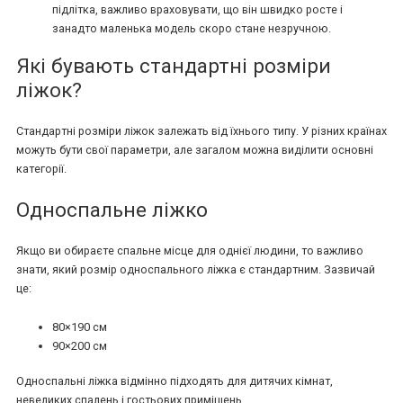
підлітка, важливо враховувати, що він швидко росте і
занадто маленька модель скоро стане незручною.
Які бувають стандартні розміри
ліжок?
Стандартні розміри ліжок залежать від їхнього типу. У різних країнах
можуть бути свої параметри, але загалом можна виділити основні
категорії.
Односпальне ліжко
Якщо ви обираєте спальне місце для однієї людини, то важливо
знати, який розмір односпального ліжка є стандартним. Зазвичай
це:
80×190 см
90×200 см
Односпальні ліжка відмінно підходять для дитячих кімнат,
невеликих спалень і гостьових приміщень.