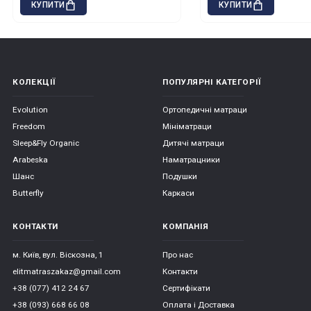
КУПИТИ
КУПИТИ
КОЛЕКЦІЇ
ПОПУЛЯРНІ КАТЕГОРІЇ
Evolution
Ортопедичні матраци
Freedom
Мініматраци
Sleep&Fly Organic
Дитячі матраци
Arabeska
Наматрацники
Шанс
Подушки
Butterfly
Каркаси
КОНТАКТИ
КОМПАНІЯ
м. Київ, вул. Віскозна, 1
Про нас
elitmatraszakaz@gmail.com
Контакти
+38 (077) 412 24 67
Сертифікати
+38 (093) 668 66 08
Оплата і Доставка