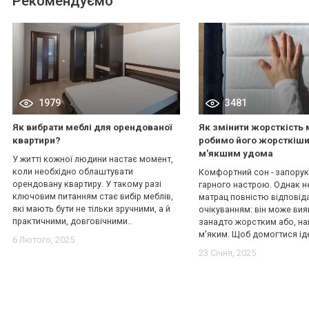
Рекомендуємо
1979
3481
Як вибрати меблі для орендованої
Як змінити жорсткість 
квартири?
робимо його жорсткіш
м'якшим удома
У житті кожної людини настає момент,
коли необхідно облаштувати
Комфортний сон - запорук
орендовану квартиру. У такому разі
гарного настрою. Однак н
ключовим питанням стає вибір меблів,
матрац повністю відповід
які мають бути не тільки зручними, а й
очікуванням: він може вия
практичними, довговічними..
занадто жорстким або, на
м'яким. Щоб домогтися іде
6 Лютого, 2025
23 Січня, 2025