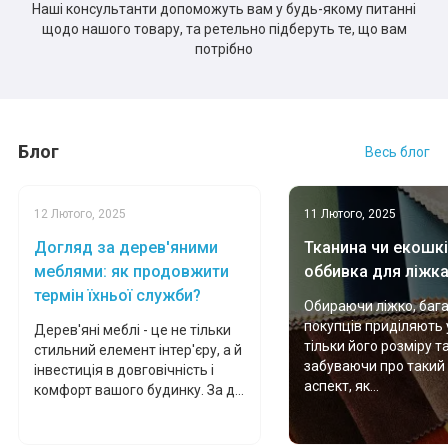
Наші консультанти допоможуть вам у будь-якому питанні
щодо нашого товару, та ретельно підберуть те, що вам
потрібно
Блог
Весь блог
12 Лютого, 2025
11 Лютого, 2025
Догляд за дерев'яними
Тканина чи екошкі
меблями: як продовжити
оббивка для ліжк
термін їхньої служби?
Обираючи ліжко, баг
покупців приділяють 
Дерев'яні меблі - це не тільки
тільки його розміру т
стильний елемент інтер'єру, а й
забуваючи про такий
інвестиція в довговічність і
аспект, як...
комфорт вашого будинку. За д...