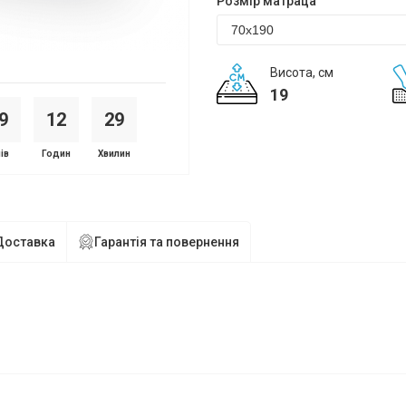
Розмір матраца
Висота, см
19
9
1
2
2
9
ів
Годин
Хвилин
Доставка
Гарантія та повернення