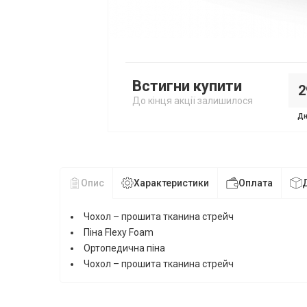
Встигни купити
2
До кінця акції залишилося
Дн
Опис
Характеристики
Оплата
Чохол – прошита тканина стрейч
Піна Flexy Foam
Ортопедична піна
Чохол – прошита тканина стрейч