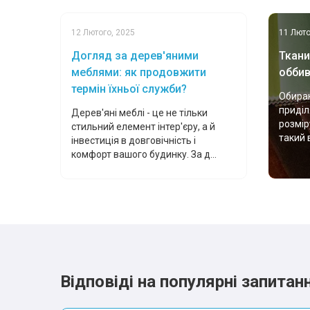
12 Лютого, 2025
11 Люто
Догляд за дерев'яними
Ткани
меблями: як продовжити
оббив
термін їхньої служби?
Обираю
приділ
Дерев'яні меблі - це не тільки
розмір
стильний елемент інтер'єру, а й
такий 
інвестиція в довговічність і
комфорт вашого будинку. За д...
Відповіді на популярні запитан