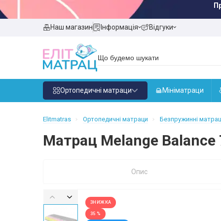
П
Наш магазин
Інформація
Відгуки
Ортопедичні матраци
Мініматраци
Elitmatras
Ортопедичні матраци
Безпружинні матра
Матрац Melange Balance
Опис
ЗНИЖКА
35 %