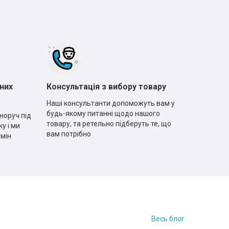
них
Консультація з вибору товару
Наші консультанти допоможуть вам у
будь-якому питанні щодо нашого
норуч під
товару, та ретельно підберуть те, що
у і ми
вам потрібно
рмін
Весь блог