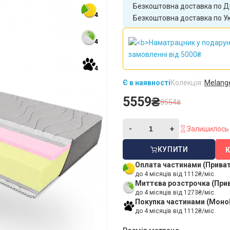
Безкоштовна доставка по Дн
4
Безкоштовна доставка по Укр
4
4
Є в наявності
Колекція:
Melang
5559₴
8554₴
Залишилось 
КУПИТИ
Оплата частинами (Прива
до 4 місяців від 1112₴/міс.
Миттєва розстрочка (При
до 4 місяців від 1273₴/міс.
Покупка частинами (Моно
до 4 місяців від 1112₴/міс.