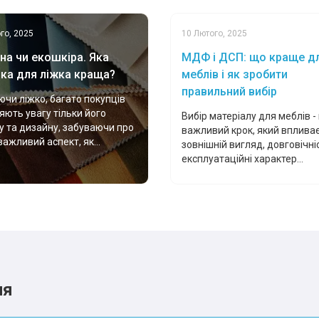
го, 2025
10 Лютого, 2025
на чи екошкіра. Яка
МДФ і ДСП: що краще д
ка для ліжка краща?
меблів і як зробити
правильний вибір
чи ліжко, багато покупців
яють увагу тільки його
Вибір матеріалу для меблів -
у та дизайну, забуваючи про
важливий крок, який впливає
важливий аспект, як...
зовнішній вигляд, довговічніс
експлуатаційні характер...
ня