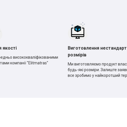
*
*
*
*
я якості
Виготовлення нестандарт
розмірів
едньо висококваліфікованими
тами компанії "Elitmatras"
Ми виготовляємо продукт влас
будь-які розміри. Залиште заявк
все зробимо у найкоротший те