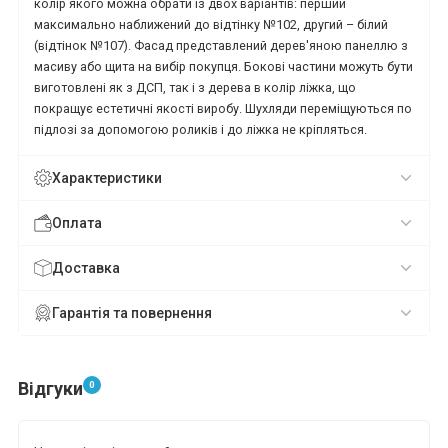
колір якого можна обрати із двох варіантів: перший
максимально наближений до відтінку №102, другий – білий
(відтінок №107). Фасад представлений дерев'яною панеллю з
масиву або щита на вибір покупця. Бокові частини можуть бути
виготовлені як з ДСП, так і з дерева в колір ліжка, що
покращує естетичні якості виробу. Шухляди переміщуються по
підлозі за допомогою роликів і до ліжка не кріпляться.
Характеристики
Оплата
Доставка
Гарантія та повернення
Відгуки
0