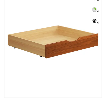
4
4
4