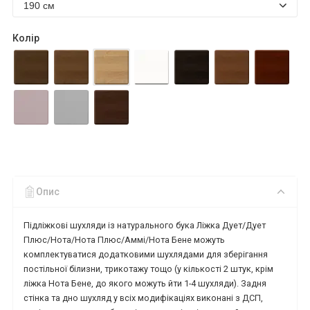
Колір
Опис
Підліжкові шухляди із натурального бука Ліжка Дует/Дует
Плюс/Нота/Нота Плюс/Аммі/Нота Бене можуть
комплектуватися додатковими шухлядами для зберігання
постільної білизни, трикотажу тощо (у кількості 2 штук, крім
ліжка Нота Бене, до якого можуть йти 1-4 шухляди). Задня
стінка та дно шухляд у всіх модифікаціях виконані з ДСП,