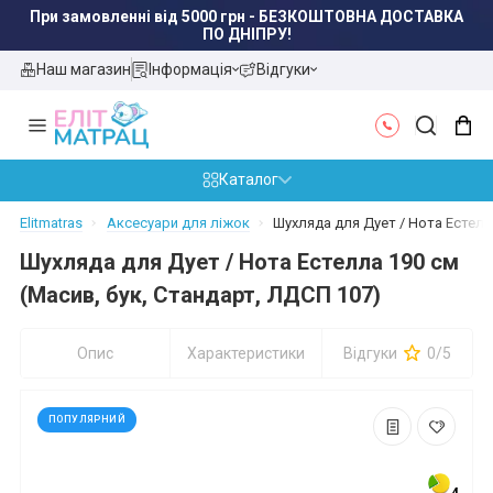
При замовленні від 5000 грн - БЕЗКОШТОВНА ДОСТАВКА
ПО ДНІПРУ!
Наш магазин
Інформація
Відгуки
Каталог
Elitmatras
Аксесуари для ліжок
Шухляда для Дует / Нота Естелл
Шухляда для Дует / Нота Естелла 190 см
(Масив, бук, Стандарт, ЛДСП 107)
Опис
Характеристики
Відгуки
0/5
ПОПУЛЯРНИЙ