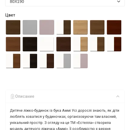
Цвет
Описание
Дитяче ліжко-будинок із бука Аммі Усі дорослі знають, як діти
люблять ховатися у будиночках, організовуючи там власний,
унікальний простір. З огляду на це ТМ «Естелла» створила
модель дитячого ліжечка «Аммі». Її особливістю є верхня