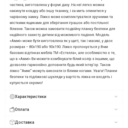
частина, виготовлена у формі даху. На неї легко можна
накинути ковдру або іншу тканину, і за мить опинитися у
чарівному замку. Ліжко може комплектуватися зручними та
місткими ящиками для зберігання іграшок або постільної
білизни. Також можна замовити подвійну планку безпеки для
надійного захисту дитини від можливого падіння. Модель
«Аммі» може бути виготовлена як у щиті, так і масиві, у двох
розмірах – 80х190 або 90х190. Ліжко пропонується у 8-ми
базових відтінках меблів ТМ «Естелла», але особливістю є те,
що в «Аммі» Ви можете комбінувати білий колір з іншими, що
дозволяє гармонійно доповнити будь-який інтер'єр. Також
ліжко "Аммі" можуть виконати із білими ногами. Увага! Планки
безпеки та підліжкові шухляди у вартість ліжка не входять і
купуються окремо!
Характеристики
Оплата
Доставка