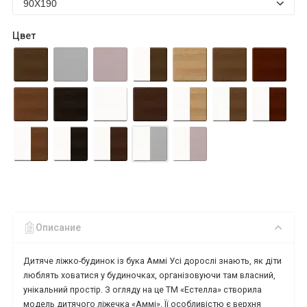
Цвет
Описание
Дитяче ліжко-будинок із бука Аммі Усі дорослі знають, як діти
люблять ховатися у будиночках, організовуючи там власний,
унікальний простір. З огляду на це ТМ «Естелла» створила
модель дитячого ліжечка «Аммі». Її особливістю є верхня