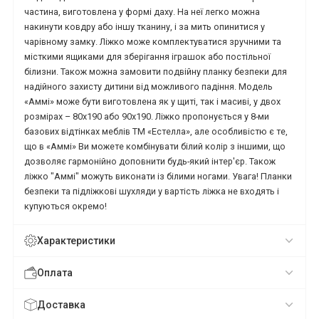
частина, виготовлена у формі даху. На неї легко можна
накинути ковдру або іншу тканину, і за мить опинитися у
чарівному замку. Ліжко може комплектуватися зручними та
місткими ящиками для зберігання іграшок або постільної
білизни. Також можна замовити подвійну планку безпеки для
надійного захисту дитини від можливого падіння. Модель
«Аммі» може бути виготовлена як у щиті, так і масиві, у двох
розмірах – 80х190 або 90х190. Ліжко пропонується у 8-ми
базових відтінках меблів ТМ «Естелла», але особливістю є те,
що в «Аммі» Ви можете комбінувати білий колір з іншими, що
дозволяє гармонійно доповнити будь-який інтер'єр. Також
ліжко "Аммі" можуть виконати із білими ногами. Увага! Планки
безпеки та підліжкові шухляди у вартість ліжка не входять і
купуються окремо!
Характеристики
Оплата
Доставка