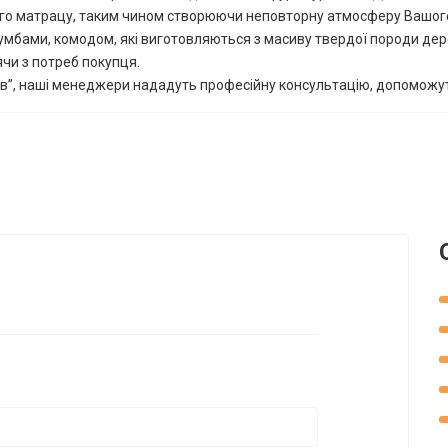
ого матрацу, таким чином створюючи неповторну атмосферу Вашого
мбами, комодом, які виготовляються з масиву твердої породи дер
ячи з потреб покупця.
ев”, наші менеджери нададуть професійну консультацію, допоможут