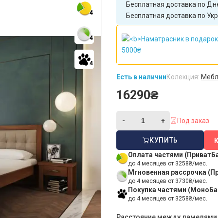
Бесплатная доставка по Дне
4
Бесплатная доставка по Укр
4
4
Есть в наличии
Колекция:
Мебл
16290₴
Под заказ
КУПИТЬ
Оплата частями (ПриватБ
до 4 месяцев от 3258₴/мес.
Мгновенная рассрочка (П
до 4 месяцев от 3730₴/мес.
Покупка частями (МоноБа
до 4 месяцев от 3258₴/мес.
Расстояние между ламелями