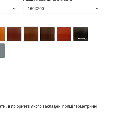
и , в пріоритеті якого закладені прямі геометричні