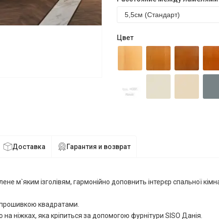
Цвет
Доставка
Гарантия и возврат
ене м`яким ізголівям, гармонійно доповнить інтерєр спальної кімнат
а прошивкою квадратами.
 на ніжках, яка кріпиться за допомогою фурнітури SISO Данія.