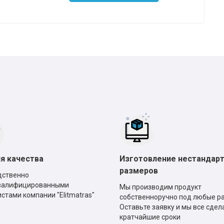
*
*
*
*
я качества
Изготовление нестандар
размеров
дственно
валифицированными
Мы производим продукт
стами компании "Elitmatras"
собственноручно под любые р
Оставьте заявку и мы все сдел
кратчайшие сроки