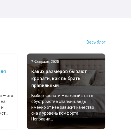
Весь блог
7 Февраля, 2025
для
Каких размеров бывают
кровати, как выбрать
правильный
и — это
Выбор кровати – важный этап в
 на
обустройстве спальни, ведь
 и
именно от нее зависит качество
т...
сна и уровень комфорта.
Неправил...