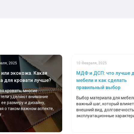
аля, 2025
10 Февраля, 2025
 или экокожа. Какая
МДФ и ДСП: что лучше 
а для кровати лучше?
мебели и как сделать
правильный выбор
я кровать, многие
атели уделяют внимание
Выбор материала для мебел
 ее размеру и дизайну,
важный шаг, который влияет
я о таком важном аспекте,
внешний вид, долговечность
...
эксплуатационные характерис