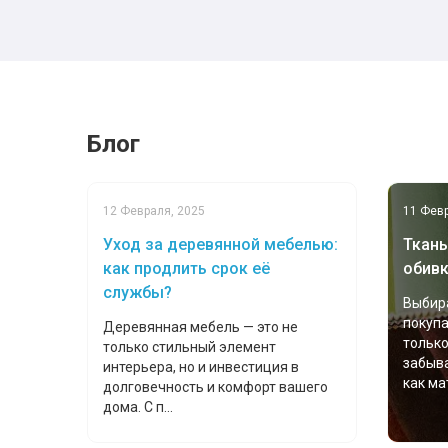
Блог
12 Февраля, 2025
11 Февр
Уход за деревянной мебелью:
Ткань
как продлить срок её
обивк
службы?
Выбира
покуп
Деревянная мебель — это не
только
только стильный элемент
забыва
интерьера, но и инвестиция в
как мат
долговечность и комфорт вашего
дома. С п...