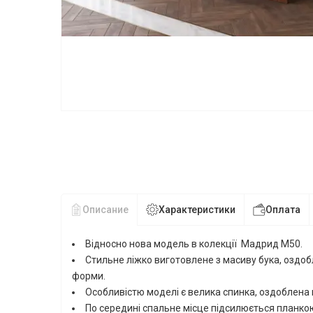
Описание
Характеристики
Оплата
Відносно нова модель в колекції Мадрид М50.
Стильне ліжко виготовлене з масиву бука, оздобл
форми.
Особливістю моделі є велика спинка, оздоблен
По середині спальне місце підсилюється планкою