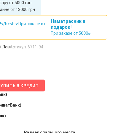
пру от 5000 грн
аине от 13000 грн
Наматрасник в
подарок!
При заказе от 5000₴
і Лев
Артикул: 6711-94
КУПИТЬ В КРЕДИТ
анк)
риватБанк)
нк)
Размер спального места