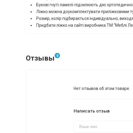
Букові гнуті ламелі-підсилюють дію ортопедичн
Ліжко можна доукомплектувати приліжковими ту
Розмір, колір підбирається індивідуально, виход
Придбати ліжко на сайті виробника ТМ “Меблі Л
0
Отзывы
Нет отзывов об этом товаре.
Написать отзыв