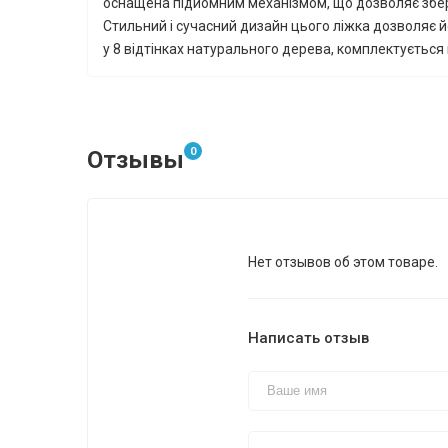
оснащена підйомним механізмом, що дозволяє зберіга
Стильний і сучасний дизайн цього ліжка дозволяє 
у 8 відтінках натурального дерева, комплектуєтьс
0
Отзывы
Нет отзывов об этом товаре.
Написать отзыв