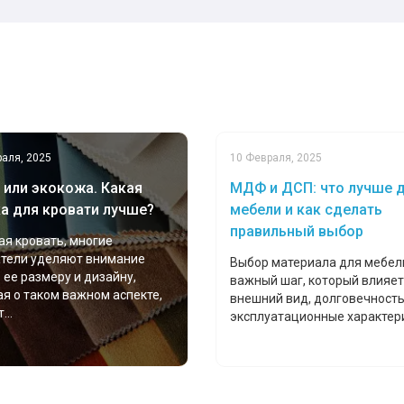
аля, 2025
10 Февраля, 2025
 или экокожа. Какая
МДФ и ДСП: что лучше 
а для кровати лучше?
мебели и как сделать
правильный выбор
я кровать, многие
атели уделяют внимание
Выбор материала для мебел
 ее размеру и дизайну,
важный шаг, который влияет
я о таком важном аспекте,
внешний вид, долговечность
...
эксплуатационные характерис