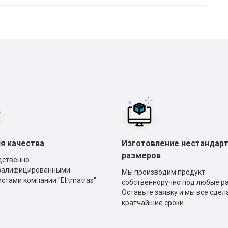
*
*
*
*
я качества
Изготовление нестандар
размеров
дственно
валифицированными
Мы производим продукт
стами компании "Elitmatras"
собственноручно под любые р
Оставьте заявку и мы все сдел
кратчайшие сроки