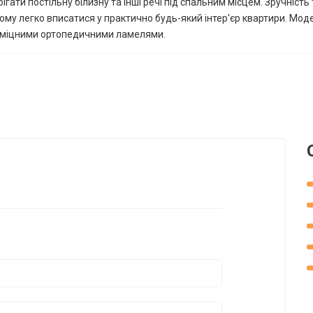
ти постільну білизну та інші речі під спальним місцем. Зручність 
йому легко вписатися у практично будь-який інтер'єр квартири. Мо
я міцними ортопедичними ламелями.