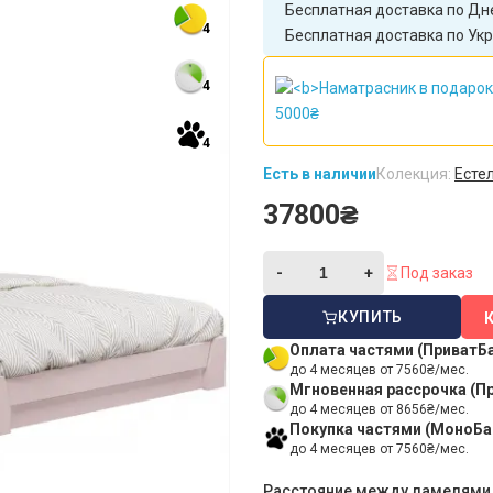
Бесплатная доставка по Дне
4
Бесплатная доставка по Укр
4
4
Есть в наличии
Колекция:
Есте
37800₴
Под заказ
КУПИТЬ
Оплата частями (ПриватБ
до 4 месяцев от 7560₴/мес.
Мгновенная рассрочка (П
до 4 месяцев от 8656₴/мес.
Покупка частями (МоноБа
до 4 месяцев от 7560₴/мес.
Расстояние между ламелями