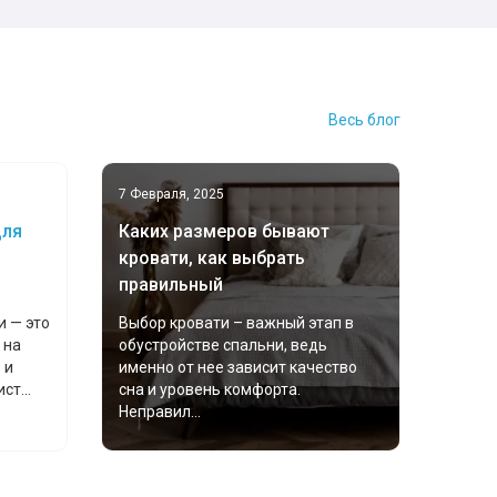
Весь блог
7 Февраля, 2025
для
Каких размеров бывают
кровати, как выбрать
правильный
и — это
Выбор кровати – важный этап в
 на
обустройстве спальни, ведь
 и
именно от нее зависит качество
т...
сна и уровень комфорта.
Неправил...