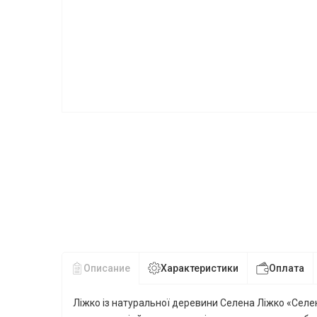
Описание
Характеристики
Оплата
Ліжко із натуральної деревини Селена Ліжко «Селен