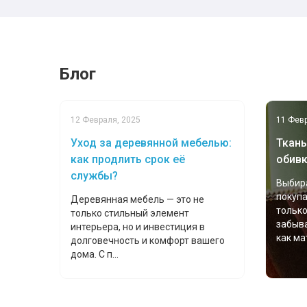
Блог
12 Февраля, 2025
11 Февр
Уход за деревянной мебелью:
Ткань
как продлить срок её
обивк
службы?
Выбира
покуп
Деревянная мебель — это не
только
только стильный элемент
забыва
интерьера, но и инвестиция в
как мат
долговечность и комфорт вашего
дома. С п...