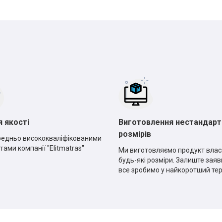
я якості
Виготовлення нестандарт
розмірів
едньо висококваліфікованими
тами компанії "Elitmatras"
Ми виготовляємо продукт влас
будь-які розміри. Залиште заявк
все зробимо у найкоротший те