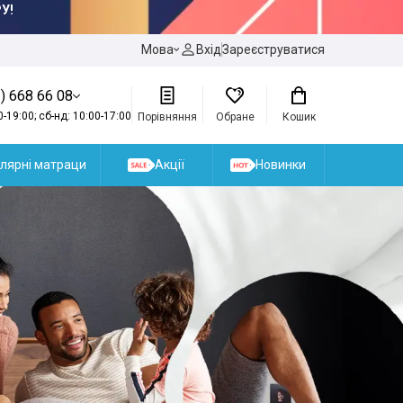
Мова
Вхід
Зареєструватися
) 668 66 08
0-19:00; сб-нд: 10:00-17:00
Порівняння
Обране
Кошик
лярні матраци
Акції
Новинки