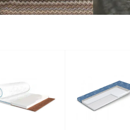
*
*
*
*
*
*