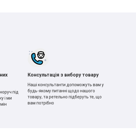
них
Консультація з вибору товару
Наші консультанти допоможуть вам у
будь-якому питанні щодо нашого
норуч під
товару, та ретельно підберуть те, що
у і ми
вам потрібно
рмін