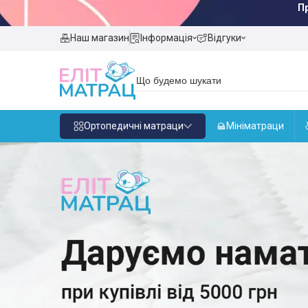
Наш магазин
Інформація
Відгуки
Ортопедичні матраци
Мініматраци