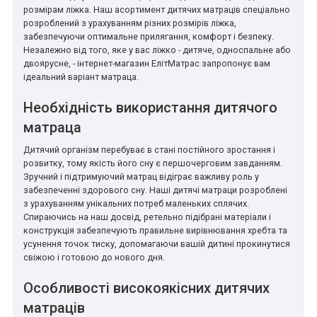
розмірам ліжка. Наш асортимент дитячих матраців спеціально
розроблений з урахуванням різних розмірів ліжка,
забезпечуючи оптимальне прилягання, комфорт і безпеку.
Незалежно від того, яке у вас ліжко - дитяче, односпальне або
двоярусне, - інтернет-магазин ЕлітМатрас запропонує вам
ідеальний варіант матраца.
Необхідність використання дитячого
матраца
Дитячий організм перебуває в стані постійного зростання і
розвитку, тому якість його сну є першочерговим завданням.
Зручний і підтримуючий матрац відіграє важливу роль у
забезпеченні здорового сну. Наші дитячі матраци розроблені
з урахуванням унікальних потреб маленьких сплячих.
Спираючись на наш досвід, ретельно підібрані матеріали і
конструкція забезпечують правильне вирівнювання хребта та
усунення точок тиску, допомагаючи вашій дитині прокинутися
свіжою і готовою до нового дня.
Особливості високоякісних дитячих
матраців