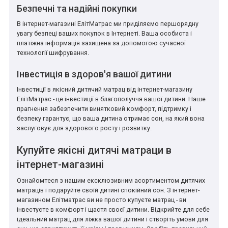
Безпечні та надійні покупки
В інтернет-магазині ЕлітМатрас ми приділяємо першорядну
увагу безпеці ваших покупок в Інтернеті. Ваша особиста і
платіжна інформація захищена за допомогою сучасної
технології шифрування.
Інвестиція в здоров'я вашої дитини
Інвестиції в якісний дитячий матрац від інтернет-магазину
ЕлітМатрас - це інвестиції в благополуччя вашої дитини. Наше
прагнення забезпечити винятковий комфорт, підтримку і
безпеку гарантує, що ваша дитина отримає сон, на який вона
заслуговує для здорового росту і розвитку.
Купуйте якісні дитячі матраци в
інтернет-магазині
Ознайомтеся з нашим ексклюзивним асортиментом дитячих
матраців і подаруйте своїй дитині спокійний сон. З інтернет-
магазином Елітматрас ви не просто купуєте матрац - ви
інвестуєте в комфорт і щастя своєї дитини. Відкрийте для себе
ідеальний матрац для ліжка вашої дитини і створіть умови для