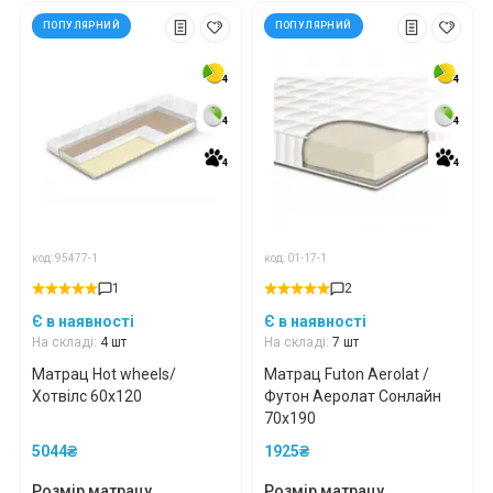
ПОПУЛЯРНИЙ
ПОПУЛЯРНИЙ
4
4
4
4
4
4
4
4
4
4
4
4
код: 95477-1
код: 01-17-1
1
2
Є в наявності
Є в наявності
На складі:
4 шт
На складі:
7 шт
Матрац Hot wheels/
Матрац Futon Aerolat /
Хотвілс 60x120
Футон Аеролат Сонлайн
70x190
5044₴
1925₴
Розмір матрацу
Розмір матрацу