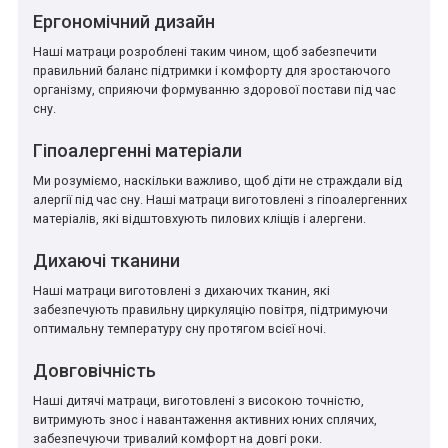
Ергономічний дизайн
Наші матраци розроблені таким чином, щоб забезпечити
правильний баланс підтримки і комфорту для зростаючого
організму, сприяючи формуванню здорової постави під час
сну.
Гіпоалергенні матеріали
Ми розуміємо, наскільки важливо, щоб діти не страждали від
алергії під час сну. Наші матраци виготовлені з гіпоалергенних
матеріалів, які відштовхують пилових кліщів і алергени.
Дихаючі тканини
Наші матраци виготовлені з дихаючих тканин, які
забезпечують правильну циркуляцію повітря, підтримуючи
оптимальну температуру сну протягом всієї ночі.
Довговічність
Наші дитячі матраци, виготовлені з високою точністю,
витримують знос і навантаження активних юних сплячих,
забезпечуючи тривалий комфорт на довгі роки.