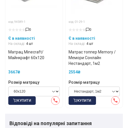
код: 94589-1
код: 01-29-1
0
0
Є в наявності
Є в наявності
На складі:
4 шт
На складі:
4 шт
Матрац Minecraft/
Матрас топпер Memory /
Майнкрафт 60x120
Мемори Сонлайн
Нестандарт, 1м2
3667₴
2554₴
Розмір матрацу
Розмір матрацу
КУПИТИ
КУПИТИ
Відповіді на популярні запитання