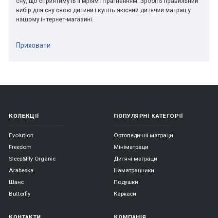
сну, що сприятимуть її мріям і прагненням. Зробіть правильний
вибір для сну своєї дитини і купіть якісний дитячий матрац у
нашому інтернет-магазині.
Приховати
КОЛЕКЦІЇ
ПОПУЛЯРНІ КАТЕГОРІЇ
Evolution
Ортопедичні матраци
Freedom
Мініматраци
Sleep&Fly Organic
Дитячі матраци
Arabeska
Наматрацники
Шанс
Подушки
Butterfly
Каркаси
КОНТАКТИ
КОМПАНІЯ