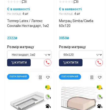
0
0
Є в наявності
Є в наявності
На складі:
4 шт
На складі:
4 шт
Топпер Latex / Латекс
Матрац Simba/Сімба
Сонлайн Нестандарт, 1м2
60x120
2322₴
3050₴
Розмір матрацу
Розмір матрацу
КУПИТИ
КУПИТИ
ПОПУЛЯРНИЙ
ПОПУЛЯРНИЙ
4
4
4
4
4
4
4
4
4
4
4
4