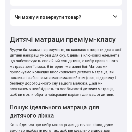
*
*
*
Чи можу я повернути товар?
*
*
Дитячі матраци преміум-класу
Будучи батьками, ви розумієте, як важливо створити для своєї
дитини найкращі умови для сну. Одним із ключових елементів,
*
*
що забезпечують спокійний сон дитини, є вибір правильного
матраца для її ліжка. В інтернет-магазині ЕлітМатрас ми
пропонуємо колекцію високоякісних дитячих матраців, які
покликані забезпечити максимальний комфорт, підтримку і
безпеку дорогоцінного сну вашого малюка. Далі ми
розглянемо необхідність та особливості дитячих матраців,
щоб ви могли обрати найкращий варіант для вашої дитини.
Пошук ідеального матраца для
дитячого ліжка
Коли йдеться про вибір матраца для дитячого ліжка, дуже
важливо підібрати його так, щоб він ідеально відповідав