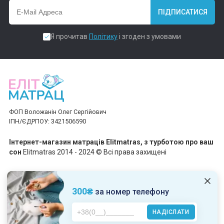
ПІДПИСАТИСЯ
Я прочитав
Політику
і згоден з умовами
ФОП Воложанін Олег Сергійович
ІПН/ЄДРПОУ: 3421506590
Інтернет-магазин матраців Elitmatras, з турботою про ваш
сон
Elitmatras 2014 - 2024 © Всі права захищені
Приймаємо платежі
300₴
за номер телефону
НАДІСЛАТИ
Пн-Пт: 10:00 - 19:00