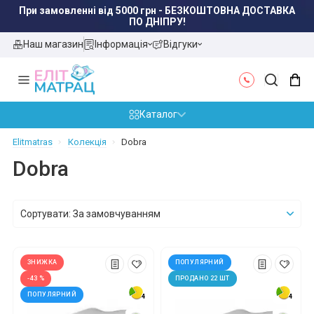
При замовленні від 5000 грн - БЕЗКОШТОВНА ДОСТАВКА
ПО ДНІПРУ!
Наш магазин
Інформація
Відгуки
Каталог
Elitmatras
Колекція
Dobra
Dobra
Сортувати: За замовчуванням
ЗНИЖКА
ПОПУЛЯРНИЙ
-43 %
ПРОДАНО 22 ШТ
ПОПУЛЯРНИЙ
4
4
4
4