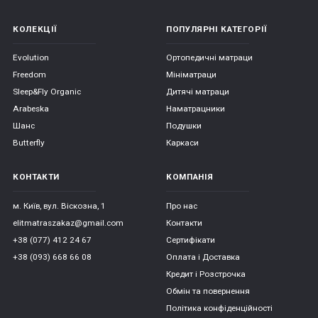
КОЛЕКЦІЇ
ПОПУЛЯРНІ КАТЕГОРІЇ
*
*
*
Evolution
Ортопедичні матраци
Freedom
Мініматраци
Sleep&Fly Organic
Дитячі матраци
Arabeska
Наматрацники
*
*
*
Шанс
Подушки
Butterfly
Каркаси
*
*
КОНТАКТИ
КОМПАНІЯ
м. Київ, вул. Віскозна, 1
Про нас
elitmatraszakaz@gmail.com
Контакти
*
*
+38 (077) 412 24 67
Сертифікати
+38 (093) 668 66 08
Оплата і Доставка
Кредит і Розстрочка
Обмін та повернення
Політика конфіденційності