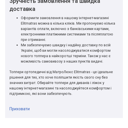
Зручність замовлення та швидка
доставка
Оформити замовлення в нашому інтернет-магазині
Elitmatras можна в кілька кліків. Ми пропонуємо кілька
варіантів оплати, включно з банківськими картами,
електронними платіжними системами та післяплатою
при отриманні.
Ми забезпечуємо швидку і надійну доставку по всій
Україні, щоб ви могли насолоджуватися комфортом
нового топпера в найкоротші терміни. Також у нас є
можливість самовивозу з наших пунктів видачі.
Топпери ортопедичні від МатроЛюкс Elitmatras - це ідеальне
рішення для тих, хто хоче поліпшити якість свого сну без
значних витрат. Обирайте топпери для диванів і ліжок у
нашому інтернет-магазині та насолоджуйтеся комфортом і
підтримкою, які вони забезпечують.
Приховати