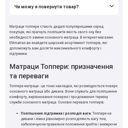
Чи можу я повернути товар?
Матраци топпери стають дедалі популярнішими серед
покупців, які прагнуть поліпшити якість свого сну без
необхідності заміни основного матраца. В інтернет-магазині
Elitmatras ви знайдете широкий асортимент топперів, які
допоможуть вам досягти максимального комфорту і
підтримки.
Матраци Топпери: призначення
та переваги
Топпери матраци - це тонкі накладки, які розміщуються поверх
основного матраца або дивана. Вони служать для поліпшення
комфорту, вирівнювання поверхні і продовження терміну
служби основного матраца. Основні переваги топперів:
Поліпшення підтримки і розподіл ваги.
Топпери на
дивани і ліжка рівномірно розподіляють вагу тіла,
забезпечуючи правильне положення хребта і знижуючи