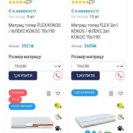
7
7
Є в наявності
Є в наявності
На складі:
9 шт
На складі:
10 шт
Матрац топер FLEX KOKOS
Матрац топер FLEX 2in1
/ ФЛЕКС КОКОС 70x190
KOKOS / ФЛЕКС 2в1
КОКОС 70x190
3921₴
3609₴
4613₴
4010₴
Розмір матрацу
Розмір матрацу
КУПИТИ
КУПИТИ
ЗНИЖКА
ПОПУЛЯРНИЙ
-13 %
ПОПУЛЯРНИЙ
4
4
4
4
4
4
4
4
4
4
4
4