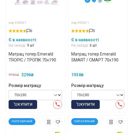
код: 40360-1
код: 40362-1
6
5
Є в наявності
Є в наявності
На складі:
9 шт
На складі:
6 шт
Матрац топер Emerald
Матрац топер Emerald
TROPIC / ТРОПІК 70x190
SMART / СМАРТ 70x190
3296₴
1934₴
3789₴
Розмір матрацу
Розмір матрацу
КУПИТИ
КУПИТИ
ПОПУЛЯРНИЙ
ПОПУЛЯРНИЙ