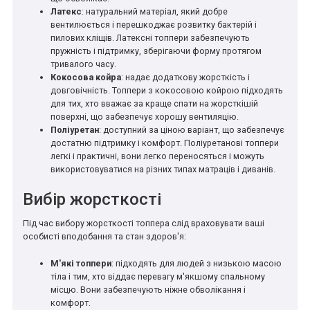
Латекс
: натуральний матеріал, який добре
вентилюється і перешкоджає розвитку бактерій і
пилових кліщів. Латексні топпери забезпечують
пружність і підтримку, зберігаючи форму протягом
тривалого часу.
Кокосова койра
: надає додаткову жорсткість і
довговічність. Топпери з кокосовою койрою підходять
для тих, хто вважає за краще спати на жорсткішій
поверхні, що забезпечує хорошу вентиляцію.
Поліуретан
: доступний за ціною варіант, що забезпечує
достатню підтримку і комфорт. Поліуретанові топпери
легкі і практичні, вони легко переносяться і можуть
використовуватися на різних типах матраців і диванів.
Вибір жорсткості
Під час вибору жорсткості топпера слід враховувати ваші
особисті вподобання та стан здоров'я:
М'які топпери
: підходять для людей з низькою масою
тіла і тим, хто віддає перевагу м'якшому спальному
місцю. Вони забезпечують ніжне обволікання і
комфорт.