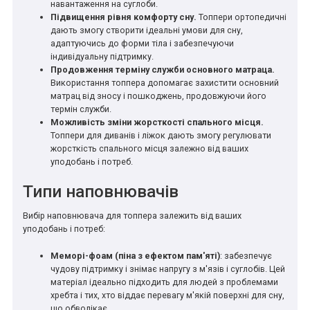
навантаження на суглоби.
Підвищення рівня комфорту сну.
Топпери ортопедичні
дають змогу створити ідеальні умови для сну,
адаптуючись до форми тіла і забезпечуючи
індивідуальну підтримку.
Продовження терміну служби основного матраца.
Використання топпера допомагає захистити основний
матрац від зносу і пошкоджень, продовжуючи його
термін служби.
Можливість зміни жорсткості спального місця.
Топпери для диванів і ліжок дають змогу регулювати
жорсткість спального місця залежно від ваших
уподобань і потреб.
Типи наповнювачів
Вибір наповнювача для топпера залежить від ваших
уподобань і потреб:
Меморі-фоам (піна з ефектом пам'яті)
: забезпечує
чудову підтримку і знімає напругу з м'язів і суглобів. Цей
матеріал ідеально підходить для людей з проблемами
хребта і тих, хто віддає перевагу м'якій поверхні для сну,
що обволікає.