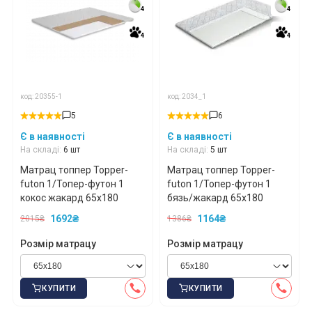
4
4
4
4
4
4
4
4
код: 20355-1
код: 2034_1
5
6
Є в наявності
Є в наявності
На складі:
6 шт
На складі:
5 шт
Матрац топпер Topper-
Матрац топпер Topper-
futon 1/Топер-футон 1
futon 1/Топер-футон 1
кокос жакард 65x180
бязь/жакард 65x180
1692₴
1164₴
2015₴
1386₴
Розмір матрацу
Розмір матрацу
КУПИТИ
КУПИТИ