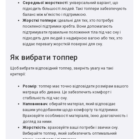
Середньої жорсткості
: універсальний варіант, що
підходить більшості людей. Такі топпери забезпечують
баланс між м'якістю і підтримкою.
Жорсткі топпери
: ідеальні для тих, хто потребує
посиленої підтримки хребта. Вони допомагають
підтримувати правильне положення тіла під час сну і
підходять для людей з надмірною вагою або тих, хто
віддає перевагу жорсткій поверхні для сну.
Як вибрати топпер
Щоб вибрати відповідний топпер, зверніть увагу на такі
критерії:
Розмір
: топпер має точно відповідати розмірам вашого
матраца або дивана. Це забезпечить комфорт і
стабільність під час сну.
Наповнювач
: обирайте матеріал, який відповідає
вашим уподобанням щодо комфорту та підтримки.
Враховуйте особливості матеріалів, їхню довговічність і
догляд за ними.
Жорсткість
: враховуйте ваші потреби і звички сну.
Вибирайте топпер, який забезпечить оптимальний