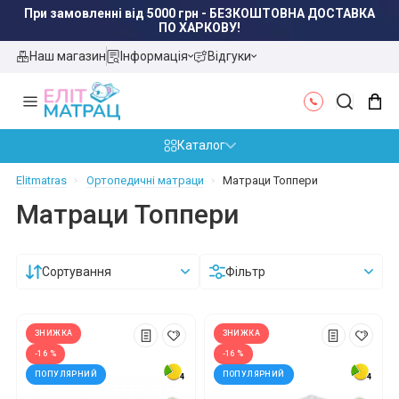
При замовленні від 5000 грн - БЕЗКОШТОВНА ДОСТАВКА
ПО ХАРКОВУ!
Наш магазин
Інформація
Відгуки
Каталог
Elitmatras
Ортопедичні матраци
Матраци Топпери
Матраци Топпери
Сортування
Фільтр
ЗНИЖКА
ЗНИЖКА
-16 %
-16 %
ПОПУЛЯРНИЙ
ПОПУЛЯРНИЙ
4
4
4
4