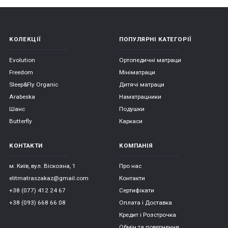
КОЛЕКЦІЇ
ПОПУЛЯРНІ КАТЕГОРІЇ
Evolution
Ортопедичні матраци
Freedom
Мініматраци
Sleep&Fly Organic
Дитячі матраци
Arabeska
Наматрацники
Шанс
Подушки
Butterfly
Каркаси
КОНТАКТИ
КОМПАНІЯ
м. Київ, вул. Віскозна, 1
Про нас
elitmatraszakaz@gmail.com
Контакти
+38 (077) 412 24 67
Сертифікати
+38 (093) 668 66 08
Оплата і Доставка
Кредит і Розстрочка
Обмін та повернення