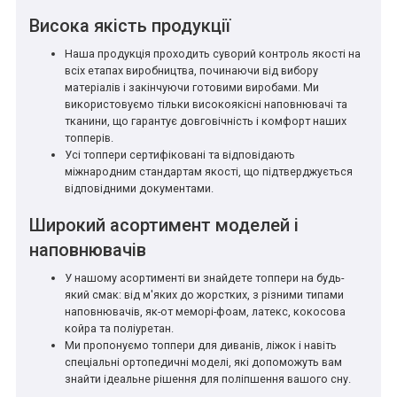
Висока якість продукції
Наша продукція проходить суворий контроль якості на
всіх етапах виробництва, починаючи від вибору
матеріалів і закінчуючи готовими виробами. Ми
використовуємо тільки високоякісні наповнювачі та
тканини, що гарантує довговічність і комфорт наших
топперів.
Усі топпери сертифіковані та відповідають
міжнародним стандартам якості, що підтверджується
відповідними документами.
Широкий асортимент моделей і
наповнювачів
У нашому асортименті ви знайдете топпери на будь-
який смак: від м'яких до жорстких, з різними типами
наповнювачів, як-от меморі-фоам, латекс, кокосова
койра та поліуретан.
Ми пропонуємо топпери для диванів, ліжок і навіть
спеціальні ортопедичні моделі, які допоможуть вам
знайти ідеальне рішення для поліпшення вашого сну.