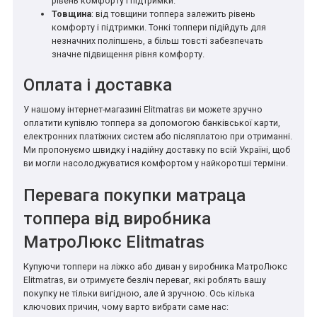
рівень комфорту і підтримки.
Товщина
: від товщини топпера залежить рівень
комфорту і підтримки. Тонкі топпери підійдуть для
незначних поліпшень, а більш товсті забезпечать
значне підвищення рівня комфорту.
Оплата і доставка
У нашому інтернет-магазині Elitmatras ви можете зручно
оплатити купівлю топпера за допомогою банківської карти,
електронних платіжних систем або післяплатою при отриманні.
Ми пропонуємо швидку і надійну доставку по всій Україні, щоб
ви могли насолоджуватися комфортом у найкоротші терміни.
Перевага покупки матраца
топпера від виробника
МатроЛюкс Elitmatras
Купуючи топпери на ліжко або диван у виробника МатроЛюкс
Elitmatras, ви отримуєте безліч переваг, які роблять вашу
покупку не тільки вигідною, але й зручною. Ось кілька
ключових причин, чому варто вибрати саме нас: