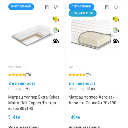
ПОПУЛЯРНИЙ
ПОПУЛЯРНИЙ
ПРОДАНО 11 ШТ
4
4
4
4
4
4
4
4
4
4
4
4
код: 10087_1
код: 01-16-1
6
4
Є в наявності
Є в наявності
На складі:
9 шт
На складі:
10 шт
Матрац топпер Extra Kokos
Матрац топпер Aerolat /
Matro-Roll-Topper/Екстра
Аеролат Сонлайн 70x190
кокос 80x190
5141₴
1404₴
Розмір матрацу
Розмір матрацу