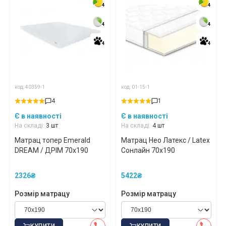
4
4
4
4
4
4
4
4
4
4
4
4
код: 40359-1
код: 01-15-1
4
1
Є в наявності
Є в наявності
На складі:
3 шт
На складі:
4 шт
Матрац топер Emerald
Матрац Нео Латекс / Latex
DREAM / ДРІМ 70x190
Сонлайн 70x190
2326₴
5422₴
Розмір матрацу
Розмір матрацу