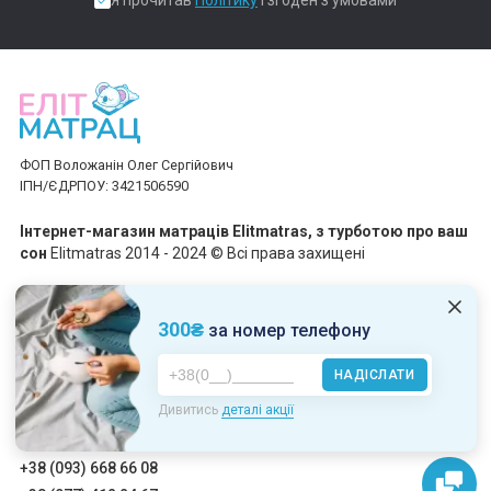
Я прочитав
Політику
і згоден з умовами
ФОП Воложанін Олег Сергійович
ІПН/ЄДРПОУ: 3421506590
Інтернет-магазин матраців Elitmatras, з турботою про ваш
сон
Elitmatras 2014 - 2024 © Всі права захищені
Приймаємо платежі
300₴
за номер телефону
НАДІСЛАТИ
Пн-Пт: 10:00 - 19:00
Дивитись
деталі акції
Сб-Нд: 10:00 - 17:00
+38 (093) 668 66 08