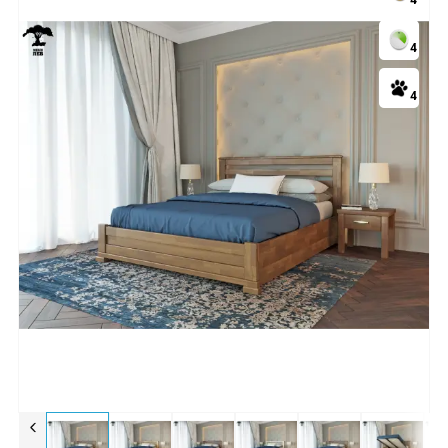
4
4
4