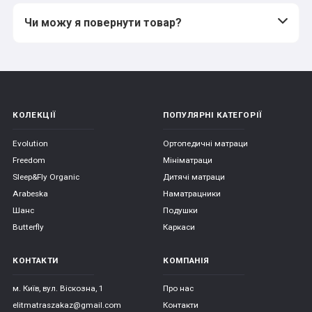
Чи можу я повернути товар?
КОЛЕКЦІЇ
ПОПУЛЯРНІ КАТЕГОРІЇ
Evolution
Ортопедичні матраци
Freedom
Мініматраци
Sleep&Fly Organic
Дитячі матраци
Arabeska
Наматрацники
Шанс
Подушки
Butterfly
Каркаси
КОНТАКТИ
КОМПАНІЯ
м. Київ, вул. Віскозна, 1
Про нас
elitmatraszakaz@gmail.com
Контакти