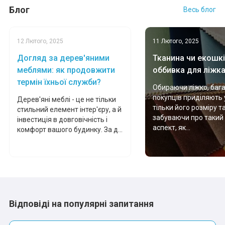
Блог
Весь блог
12 Лютого, 2025
11 Лютого, 2025
Догляд за дерев'яними
Тканина чи екошкі
меблями: як продовжити
оббивка для ліжк
термін їхньої служби?
Обираючи ліжко, баг
покупців приділяють 
Дерев'яні меблі - це не тільки
тільки його розміру т
стильний елемент інтер'єру, а й
забуваючи про такий
інвестиція в довговічність і
аспект, як...
комфорт вашого будинку. За д...
Відповіді на популярні запитання