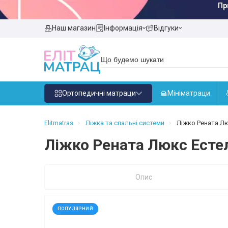
Пр
Наш магазин
Інформація
Відгуки
Ортопедичні матраци
Мініматраци
Elitmatras
Ліжка та спальні системи
Ліжко Рената Люк
Ліжко Рената Люкс Естелл
Опис
ПОПУЛЯРНИЙ