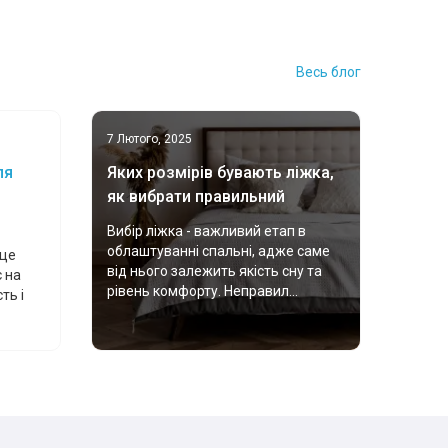
Весь блог
7 Лютого, 2025
ля
Яких розмірів бувають ліжка,
як вибрати правильний
Вибір ліжка - важливий етап в
облаштуванні спальні, адже саме
 це
від нього залежить якість сну та
 на
рівень комфорту. Неправил...
ть і