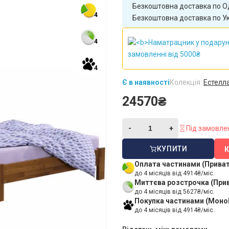
Безкоштовна доставка по Од
4
Безкоштовна доставка по Укр
4
4
Є в наявності
Колекція:
Естелл
24570₴
Під замовле
КУПИТИ
Оплата частинами (Прива
до 4 місяців від 4914₴/міс.
Миттєва розстрочка (При
до 4 місяців від 5627₴/міс.
Покупка частинами (Моно
до 4 місяців від 4914₴/міс.