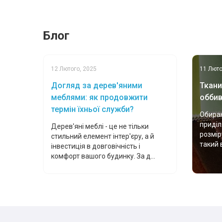
Блог
12 Лютого, 2025
11 Люто
Догляд за дерев'яними
Ткани
меблями: як продовжити
оббив
термін їхньої служби?
Обираю
приділ
Дерев'яні меблі - це не тільки
розмір
стильний елемент інтер'єру, а й
такий 
інвестиція в довговічність і
комфорт вашого будинку. За д...