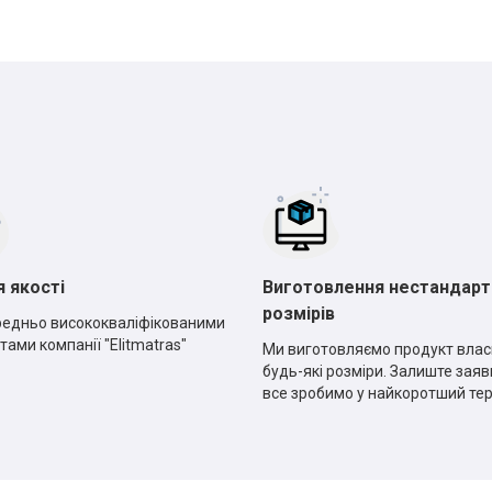
*
*
*
*
я якості
Виготовлення нестандарт
розмірів
едньо висококваліфікованими
тами компанії "Elitmatras"
Ми виготовляємо продукт влас
будь-які розміри. Залиште заявк
все зробимо у найкоротший те