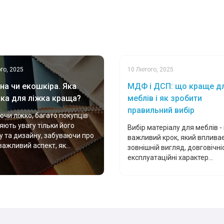
го, 2025
10 Лютого, 2025
на чи екошкіра. Яка
МДФ і ДСП: що краще д
ка для ліжка краща?
меблів і як зробити
правильний вибір
чи ліжко, багато покупців
яють увагу тільки його
Вибір матеріалу для меблів -
у та дизайну, забуваючи про
важливий крок, який впливає
важливий аспект, як...
зовнішній вигляд, довговічніс
експлуатаційні характер...