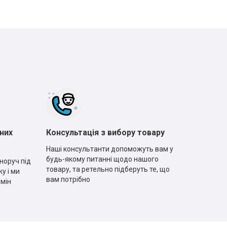
них
Консультація з вибору товару
Наші консультанти допоможуть вам у
будь-якому питанні щодо нашого
норуч під
товару, та ретельно підберуть те, що
у і ми
вам потрібно
рмін