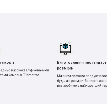
*
*
*
*
я якості
Виготовлення нестандарт
розмірів
едньо висококваліфікованими
тами компанії "Elitmatras"
Ми виготовляємо продукт влас
будь-які розміри. Залиште заявк
все зробимо у найкоротший те