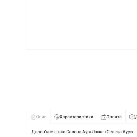
Опис
Характеристики
Оплата
Дерев'яне ліжко Селена Аурі Ліжко «Селена Аурі» - ц