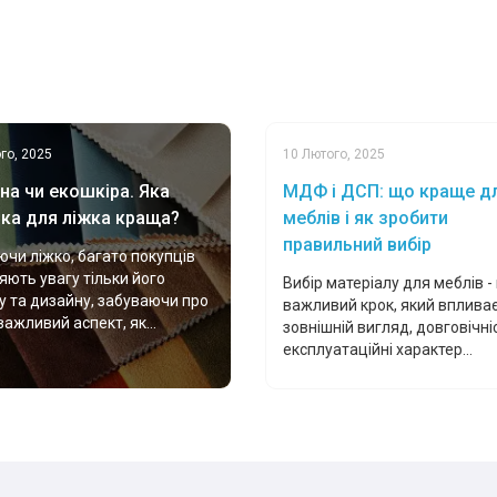
го, 2025
10 Лютого, 2025
на чи екошкіра. Яка
МДФ і ДСП: що краще д
ка для ліжка краща?
меблів і як зробити
правильний вибір
чи ліжко, багато покупців
яють увагу тільки його
Вибір матеріалу для меблів -
у та дизайну, забуваючи про
важливий крок, який впливає
важливий аспект, як...
зовнішній вигляд, довговічніс
експлуатаційні характер...