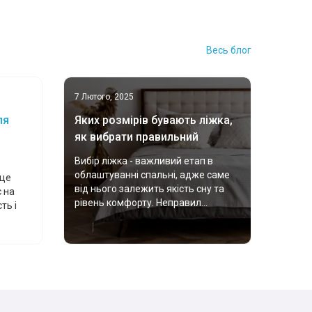
Весь блог
7 Лютого, 2025
ля
Яких розмірів бувають ліжка,
як вибрати правильний
Вибір ліжка - важливий етап в
облаштуванні спальні, адже саме
 це
від нього залежить якість сну та
 на
рівень комфорту. Неправил...
ть і