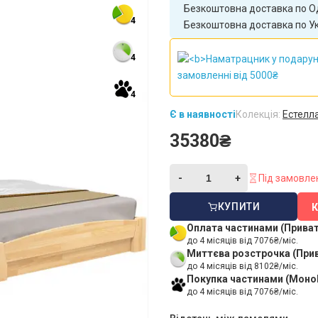
Безкоштовна доставка по Ха
4
Безкоштовна доставка по Укр
4
4
Є в наявності
Колекція:
Естелл
35380₴
Під замовле
КУПИТИ
Оплата частинами (Прива
до 4 місяців від 7076₴/міс.
Миттєва розстрочка (При
до 4 місяців від 8102₴/міс.
Покупка частинами (Моно
до 4 місяців від 7076₴/міс.