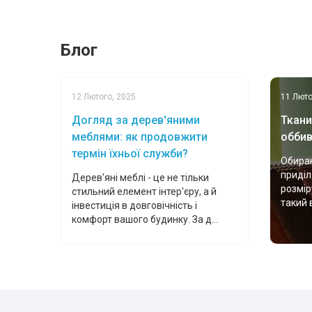
Блог
12 Лютого, 2025
11 Люто
Догляд за дерев'яними
Ткани
меблями: як продовжити
оббив
термін їхньої служби?
Обираю
приділ
Дерев'яні меблі - це не тільки
розмір
стильний елемент інтер'єру, а й
такий 
інвестиція в довговічність і
комфорт вашого будинку. За д...