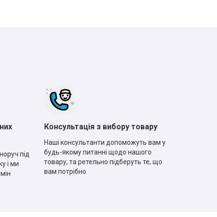
них
Консультація з вибору товару
Наші консультанти допоможуть вам у
будь-якому питанні щодо нашого
норуч під
товару, та ретельно підберуть те, що
у і ми
вам потрібно
рмін