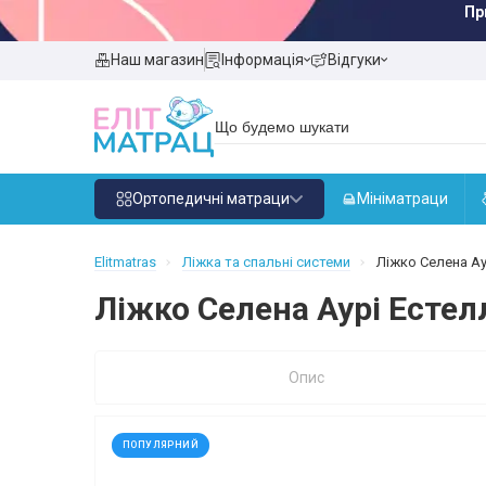
Пр
Наш магазин
Інформація
Відгуки
Ортопедичні матраци
Мініматраци
Elitmatras
Ліжка та спальні системи
Ліжко Селена Аур
Ліжко Селена Аурі Естелл
Опис
ПОПУЛЯРНИЙ