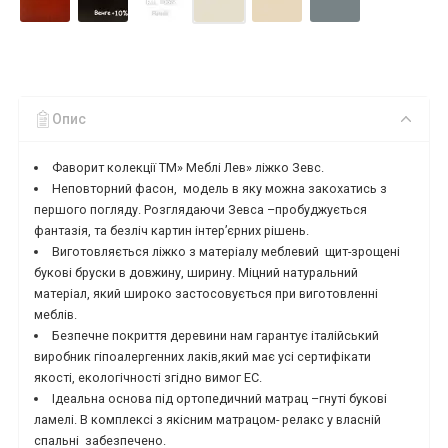
Опис
Фаворит колекції ТМ» Меблі Лев» ліжко Зевс.
Неповторний фасон, модель в яку можна закохатись з
першого погляду. Розглядаючи Зевса –пробуджується
фантазія, та безліч картин інтер’єрних рішень.
Виготовляється ліжко з матеріалу меблевий щит-зрощені
букові бруски в довжину, ширину. Міцний натуральний
матеріал, який широко застосовується при виготовленні
меблів.
Безпечне покриття деревини нам гарантує італійський
виробник гіпоалергенних лаків,який має усі сертифікати
якості, екологічності згідно вимог ЕС.
Ідеальна основа під ортопедичний матрац –гнуті букові
ламелі. В комплексі з якісним матрацом- релакс у власній
спальні забезпечено.