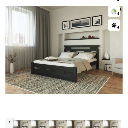
4
4
4