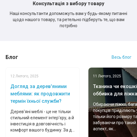
Консультація з вибору товару
Наші консультанти допоможуть вам у будь-якому питанні
щодо нашого товару, та ретельно підберуть те, що вам
потрібно
Блог
Весь блог
12 Лютого, 2025
11 Лютого, 2025
Догляд за дерев'яними
Тканина чи екошкі
меблями: як продовжити
оббивка для ліжк
термін їхньої служби?
Обираючи ліжко, баг
покупців приділяють 
Дерев'яні меблі - це не тільки
тільки його розміру т
стильний елемент інтер'єру, а й
забуваючи про такий
інвестиція в довговічність і
аспект, як...
комфорт вашого будинку. За д...