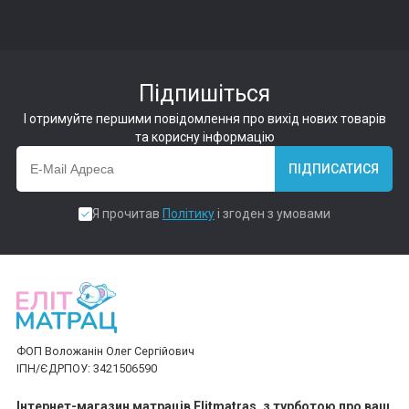
Підпишіться
І отримуйте першими повідомлення про вихід нових товарів
та корисну інформацію
ПІДПИСАТИСЯ
Я прочитав
Політику
і згоден з умовами
ФОП Воложанін Олег Сергійович
ІПН/ЄДРПОУ: 3421506590
Інтернет-магазин матраців Elitmatras, з турботою про ваш