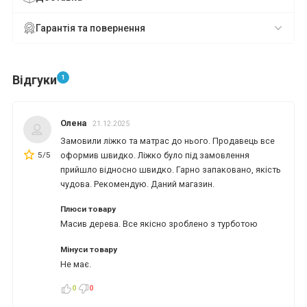
Гарантія та повернення
Відгуки
1
Олена
21.12.2025
Замовили ліжко та матрас до нього. Продавець все
5/5
оформив швидко. Ліжко було під замовлення
прийшло відносно швидко. Гарно запаковано, якість
чудова. Рекомендую. Даний магазин.
Плюси товару
Масив дерева. Все якісно зроблено з турботою
Мінуси товару
Не має.
0
0