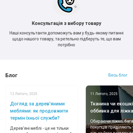
Консультація з вибору товару
Наші консультанти допоможуть вам у будь-якому питанні
щодо нашого товару, та ретельно підберуть те, що вам
потрібно
Блог
Весь блог
12 Лютого, 2025
11 Лютого, 2025
Догляд за дерев'яними
Тканина чи екошкі
меблями: як продовжити
оббивка для ліжк
термін їхньої служби?
Обираючи ліжко, баг
покупців приділяють 
Дерев'яні меблі - це не тільки
тільки його розміру т