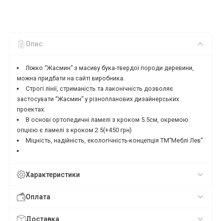
Опис
Ліжко “Жасмин” з масиву бука-твердої породи деревини,
можна придбати на сайті виробника.
Строгі лінії, стриманість та лаконічність дозволяє
застосувати “Жасмин” у різнопланових дизайнерських
проектах.
В основі ортопедичні ламелі з кроком 5.5см, окремою
опцією є ламелі з кроком 2.5(+450 грн)
Міцність, надійність, екологічність-концепція ТМ”Меблі Лев”
Характеристики
Оплата
Доставка