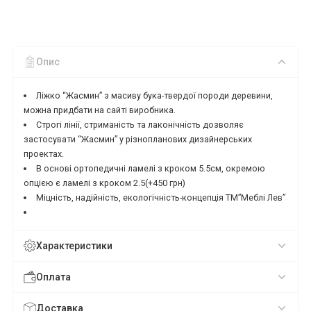
Опис
Ліжко “Жасмин” з масиву бука-твердої породи деревини,
можна придбати на сайті виробника.
Строгі лінії, стриманість та лаконічність дозволяє
застосувати “Жасмин” у різнопланових дизайнерських
проектах.
В основі ортопедичні ламелі з кроком 5.5см, окремою
опцією є ламелі з кроком 2.5(+450 грн)
Міцність, надійність, екологічність-концепція ТМ”Меблі Лев”
Характеристики
Оплата
Доставка