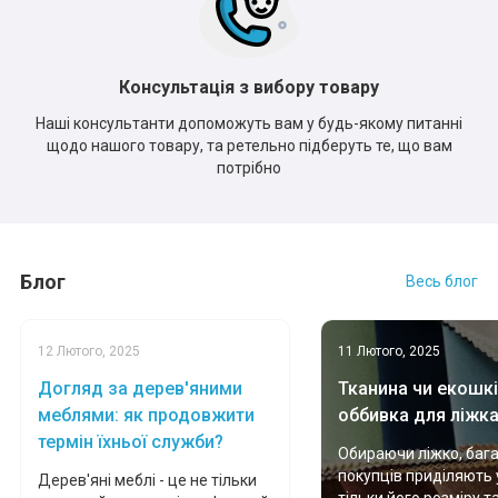
Консультація з вибору товару
Наші консультанти допоможуть вам у будь-якому питанні
щодо нашого товару, та ретельно підберуть те, що вам
потрібно
Блог
Весь блог
12 Лютого, 2025
11 Лютого, 2025
Догляд за дерев'яними
Тканина чи екошкі
меблями: як продовжити
оббивка для ліжк
термін їхньої служби?
Обираючи ліжко, баг
покупців приділяють 
Дерев'яні меблі - це не тільки
тільки його розміру т