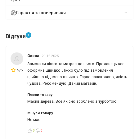
Гарантія та повернення
Відгуки
1
Олена
21.12.2025
Замовили ліжко та матрас до нього. Продавець все
5/5
оформив швидко. Ліжко було під замовлення
прийшло відносно швидко. Гарно запаковано, якість
чудова. Рекомендую. Даний магазин.
Плюси товару
Масив дерева. Все якісно зроблено з турботою
Мінуси товару
Не має.
0
0