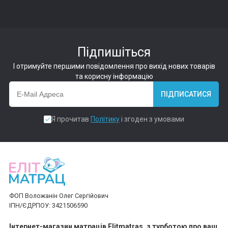
Підпишіться
І отримуйте першими повідомлення про вихід нових товарів
та корисну інформацію
ПІДПИСАТИСЯ
Я прочитав
Політику
і згоден з умовами
ФОП Воложанін Олег Сергійович
ІПН/ЄДРПОУ: 3421506590
Інтернет-магазин матраців Elitmatras, з турботою про ваш