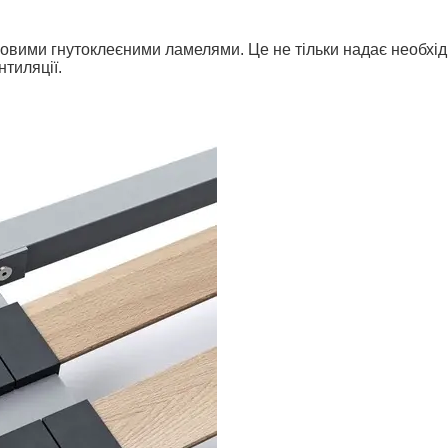
*
*
ими гнутоклеєними ламелями. Це не тільки надає необхідної
тиляції.
*
*