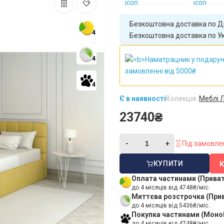
Безкоштовна доставка по Дн
4
Безкоштовна доставка по Укр
4
4
Є в наявності
Колекція:
Меблі 
23740₴
Під замовле
КУПИТИ
Оплата частинами (Прива
до 4 місяців від 4748₴/міс.
Миттєва розстрочка (При
до 4 місяців від 5436₴/міс.
Покупка частинами (Моно
до 4 місяців від 4748₴/міс.