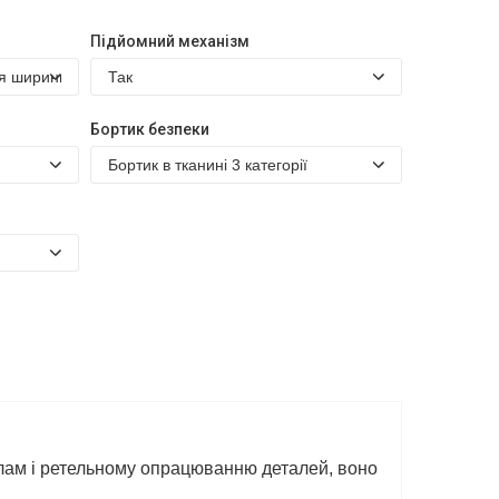
Підйомний механізм
Бортик безпеки
іалам і ретельному опрацюванню деталей, воно