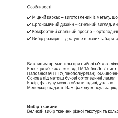
Особливості:
✔️
Міцний каркас – виготовлений із металу, що з
✔️
Ергономічний дизайн – стильний вигляд, яки
✔️
Комфортний спальний простір – ортопедичн
✔️
Вибір розмірів – доступне в різних габарита
Важливим аргументом при виборі м’якого ліжка
Колекція м’яких ліжок від ТМ”Меблі Лев” виго
Наповнювач ППУ( пінополіуретан), оббивочний
Основа під матрац букові ортопедичні ламелі 
Колір, фактуру можна обрати індивідуально .
Менеджер надасть Вам фахову консультацію, 
Вибір тканини
Великий вибір тканини різної текстури та коль