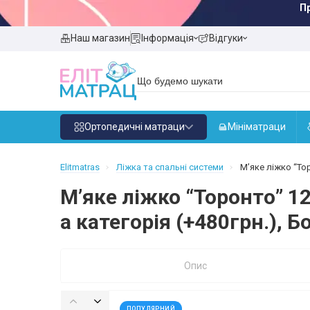
П
Наш магазин
Інформація
Відгуки
Ортопедичні матраци
Мініматраци
Elitmatras
Ліжка та спальні системи
М’яке ліжко “Тор
М’яке ліжко “Торонто” 1
а категорія (+480грн.), Б
Опис
ПОПУЛЯРНИЙ