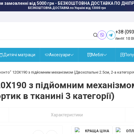
ри замовленні від 5000 грн - БЕЗКОШТОВНА ДОСТАВКА ПО ДНІПР
БЕЗКОШТОВНА ДОСТАВКА
по Україні від 13000 грн
+38 (093
пн-пт: 10:0
Дитячі матраци
Аксесуари
Меблі
Попу
онто” 120X190 з підйомним механізмом (Двохспальні 2.5см, 2-а категорія (
20X190 з підйомним механізмом
ортик в тканині 3 категорії)
Характеристики
КРАЩА ЦІНА
ОПЛ