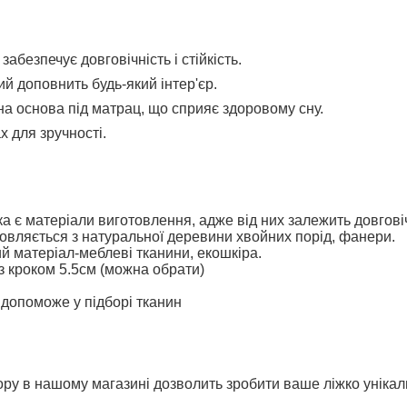
абезпечує довговічність і стійкість.
й доповнить будь-який інтер'єр.
а основа під матрац, що сприяє здоровому сну.
х для зручності.
 є матеріали виготовлення, адже від них залежить довговіч
товляється з натуральної деревини хвойних порід, фанери.
 матеріал-меблеві тканини, екошкіра.
з кроком 5.5см (можна обрати)
допоможе у підборі тканин
ору в нашому магазині дозволить зробити ваше ліжко унікаль