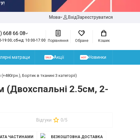
У!
Мова
Вхід
Зареєструватися
) 668 66 08
0-19:00; сб-нд: 10:00-17:00
Порівняння
Обране
Кошик
лярні матраци
Акції
Новинки
+480грн.), Бортик в тканині 3 категорії)
 (Двохспальні 2.5см, 2-
Відгуки
0/5
АТА ЧАСТИНАМИ
БЕЗКОШТОВНА ДОСТАВКА