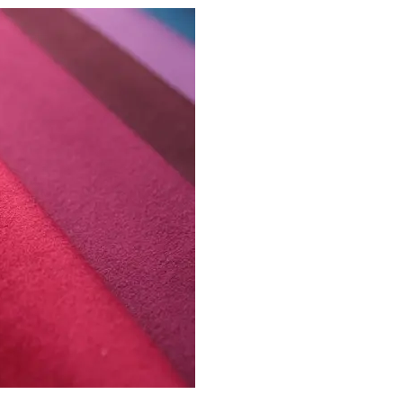
*
*
*
*
*
*