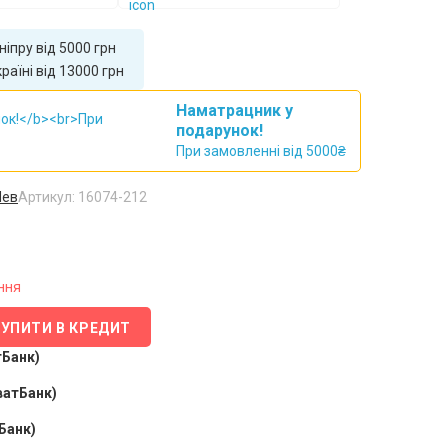
іпру від 5000 грн
аїні від 13000 грн
Наматрацник у
подарунок!
При замовленні від 5000₴
Лев
Артикул: 16074-212
ння
КУПИТИ В КРЕДИТ
тБанк)
ватБанк)
Банк)