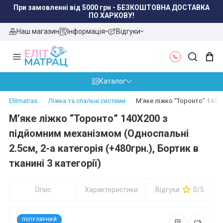
При замовленні від 5000 грн - БЕЗКОШТОВНА ДОСТАВКА
ПО ЛЬВОВУ!
Наш магазин
Інформація
Відгуки
Каталог
Elitmatras
Ліжка та спальні системи
М’яке ліжко “Торонто” 140X20
М’яке ліжко “Торонто” 140X200 з
підйомним механізмом (Односпальні
2.5см, 2-а категорія (+480грн.), Бортик в
тканині 3 категорії)
Опис
Характеристики
Відгуки
0/5
ПОПУЛЯРНИЙ