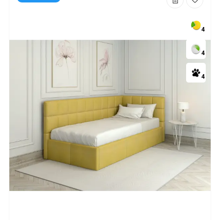
4
4
4