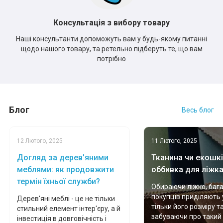
Консультація з вибору товару
Наші консультанти допоможуть вам у будь-якому питанні
щодо нашого товару, та ретельно підберуть те, що вам
потрібно
Блог
Весь блог
12 Лютого, 2025
11 Лютого, 2025
Догляд за дерев'яними
Тканина чи екошкі
меблями: як продовжити
оббивка для ліжк
термін їхньої служби?
Обираючи ліжко, баг
покупців приділяють 
Дерев'яні меблі - це не тільки
тільки його розміру т
стильний елемент інтер'єру, а й
забуваючи про такий
інвестиція в довговічність і