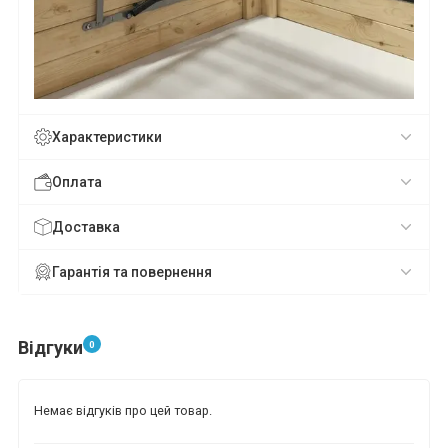
*
*
*
*
*
*
Характеристики
*
*
Оплата
Доставка
*
*
Гарантія та повернення
Відгуки
0
Немає відгуків про цей товар.