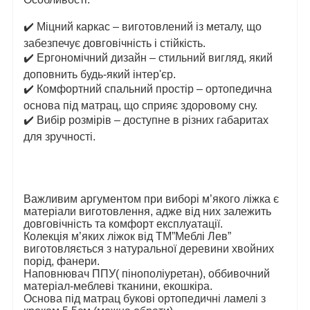
✔️
Міцний каркас – виготовлений із металу, що
забезпечує довговічність і стійкість.
✔️
Ергономічний дизайн – стильний вигляд, який
доповнить будь-який інтер'єр.
✔️
Комфортний спальний простір – ортопедична
основа під матрац, що сприяє здоровому сну.
✔️
Вибір розмірів – доступне в різних габаритах
для зручності.
Важливим аргументом при виборі м’якого ліжка є
матеріали виготовлення, адже від них залежить
довговічність та комфорт експлуатації.
Колекція м’яких ліжок від ТМ”Меблі Лев”
виготовляється з натуральної деревини хвойних
порід, фанери.
Наповнювач ППУ( пінополіуретан), оббивочний
матеріал-меблеві тканини, екошкіра.
Основа під матрац букові ортопедичні ламелі з