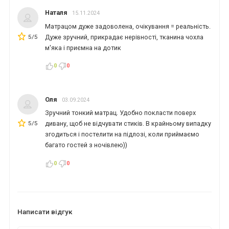
Наталя
15.11.2024
Матрацом дуже задоволена, очікування = реальність.
5/5
Дуже зручний, прикрадає нерівності, тканина чохла
м'яка і приємна на дотик
0
0
Оля
03.09.2024
Зручний тонкий матрац. Удобно покласти поверх
5/5
дивану, щоб не відчувати стиків. В крайньому випадку
згодиться і постелити на підлозі, коли приймаємо
багато гостей з ночівлею))
0
0
Написати відгук
*
*
*