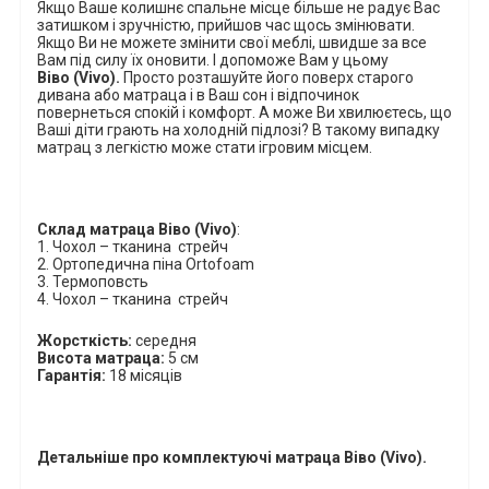
Я
кщо Ваше колишнє спальне місце більше не радує Вас
затишком і зручністю, прийшов час щось змінювати.
Якщо Ви не можете змінити свої меблі, швидше за все
Вам під силу їх оновити. І допоможе Вам у цьому
Віво
(Vivo)
.
Просто розташуйте його поверх старого
дивана або матраца і в Ваш сон і відпочинок
повернеться спокій і комфорт. А може Ви хвилюєтесь, що
Ваші діти грають на холодній підлозі? В такому випадку
матрац з легкістю може стати ігровим місцем
.
Склад
матраца
Віво
(
Vivo
)
:
1. Чохол – тканина
стрейч
2. Ортопедична піна
Ortofoam
3. Термоповсть
4. Чохол – тканина
стрейч
Жорсткість:
середня
Висота матраца:
5 см
Гарантія:
18 місяців
Детальніше про комплектуючі матраца
Віво
(
Vivo
).