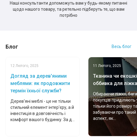
Наші консультанти допоможуть вам у будь-якому питанні
щодо нашого товару, та ретельно підберуть те, що вам
потрібно
Блог
Весь блог
12 Лютого, 2025
11 Лютого, 2025
Догляд за дерев'яними
Тканина чи екошкі
меблями: як продовжити
оббивка для ліжк
термін їхньої служби?
Обираючи ліжко, баг
покупців приділяють 
Дерев'яні меблі - це не тільки
тільки його розміру т
стильний елемент інтер'єру, а й
забуваючи про такий
інвестиція в довговічність і
аспект, як...
комфорт вашого будинку. За д...