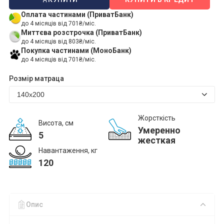
Оплата частинами (ПриватБанк)
до 4 місяців від 701₴/міс.
Миттєва розстрочка (ПриватБанк)
до 4 місяців від 803₴/міс.
Покупка частинами (МоноБанк)
до 4 місяців від 701₴/міс.
Розмір матраца
Жорсткість
Висота, см
Умеренно
5
жесткая
Навантаження, кг
120
Опис