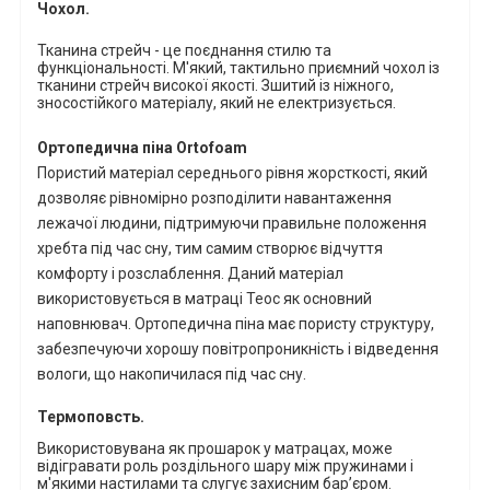
Чохол.
Тканина стрейч - це поєднання стилю та
функціональності. М'який, тактильно приємний чохол із
тканини стрейч високої якості. Зшитий із ніжного,
зносостійкого матеріалу, який не електризується.
Ортопедична піна
Ortofoam
Пористий матеріал середнього рівня жорсткості, який
дозволяє рівномірно розподілити навантаження
лежачої людини, підтримуючи правильне положення
хребта під час сну, тим самим створює відчуття
комфорту і розслаблення. Даний матеріал
використовується в матраці Теос як основний
наповнювач. Ортопедична піна має пористу структуру,
забезпечуючи хорошу повітропроникність і відведення
вологи, що накопичилася під час сну.
Термоповсть.
В
икористовувана як прошарок у матрацах, може
відігравати роль роздільного шару між пружинами і
м'якими настилами
та слугує захисним бар’єром.