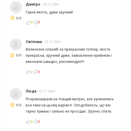
Дмитро
30.11.2024
Гарна якість, дуже зручний
5/5
0
0
Світлана
15.11.2024
Величезне спасибі за прекрасний топпер, якість
5/5
прекрасна, зручний дуже, замовлення прийняли і
виконали швидко, рекомендую!!!
0
0
Люда
01.11.2024
Розраховували на товщий матрас, але зупинились
5/5
все-таки на цьому варіанті. Сподобалось, що він
гарно тримає і сильно не просідає. Зручно спати.
0
0