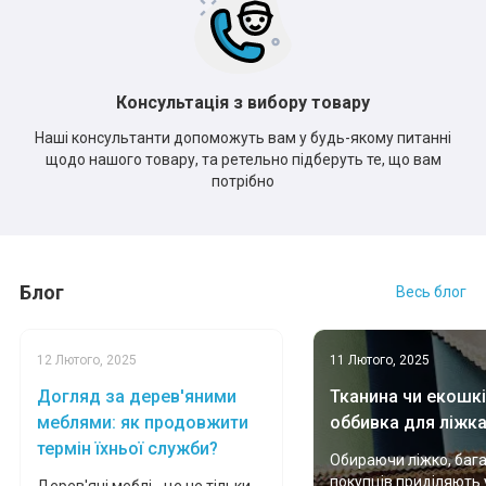
Консультація з вибору товару
Наші консультанти допоможуть вам у будь-якому питанні
щодо нашого товару, та ретельно підберуть те, що вам
потрібно
Блог
Весь блог
12 Лютого, 2025
11 Лютого, 2025
Догляд за дерев'яними
Тканина чи екошкі
меблями: як продовжити
оббивка для ліжк
термін їхньої служби?
Обираючи ліжко, баг
покупців приділяють 
Дерев'яні меблі - це не тільки