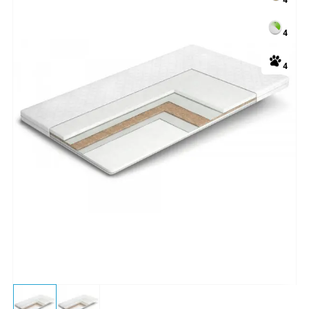
4
4
4