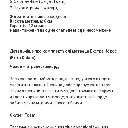
6. Оксиген Фом (
Oxigen
Foam
)
7. Чохол стрейч – жакард
Жорсткість:
вище середньої
Висота матраца:
6 см
Гарантія:
12 місяців
Навантаження на одне спальне місце:
необмежене
Детальніше про комплектуючі матраца Екстра Кокос
(Extra Kokos).
Чохол – стрейч жаккард
Високоеластичний матеріал, до складу якого входять
еластичні волокна. Тканина добре пропускає повітря.
Чохли з тканини такого типу чудово тримають форму і
додають пружності матрацу, а наявність жаккарда
робить чохли міцними і зносостійкими.
Oxygen
Foam
Еластична, насичена киснем піна володіє відмінним