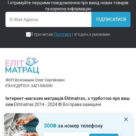
І отримуйте першими повідомлення про вихід нових товарів
та корисну інформацію
ПІДПИСАТИСЯ
Я прочитав
Політику
і згоден з умовами
ФОП Воложанін Олег Сергійович
ІПН/ЄДРПОУ: 3421506590
Інтернет-магазин матраців Elitmatras, з турботою про ваш
сон
Elitmatras 2014 - 2024 © Всі права захищені
Приймаємо платежі
300₴
за номер телефону