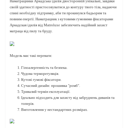
Наматрацники Аркадська ідилія двосторонній унікальні, завдяки
своїй здатності пристосовуватися до контуру твого тіла, надаючи
спині необхідну підтримку, аби ти прокинувся бадьорим та
повним енергії. Наматрацник з кутовими гумовими фіксаторами
Аркадская ідилія від Matroluxe забезпечить надійний захист
матраца від пилу та бруду.
Модель має такі переваги:
Гіпоалергенність та безпека.
Чудова терморегуляція.
Кутові гумові фіксатори.
Сучасний дизайн: прошивка "ромб".
Тривалий термін експлуатації.
Ідеально підходить для захисту від забруднень диванів та
топерів.
Виготовлення у нестандартних розмірах.