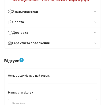
Вигляд виробів може трохи відрізнятися від фотографій.
Характеристики
Оплата
Доставка
Гарантія та повернення
Відгуки
0
Немає відгуків про цей товар.
Написати відгук
*
*
*