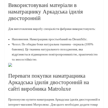
Використовувані матеріали в
наматрацнику Аркадська ідилія
двосторонній
Для виготовлення виробу спеціалісти фабрики використовують:
Наповнення. Наматрацник простьобаний на DreamSilic.
Чохол. По обидва боки натуральна тканина - перкаль (100%
бавовна). Це тканина натурального походження, яка
відрізняється підвищеною повітропроникністю, практичністю
та зносостійкістю.
Переваги покупки наматрацника
Аркадська ідилія двосторонній на
сайті виробника Matroluxe
Пропонуємо купити наматрацник Аркадська ідилія двосторонній в
інтернет-магазині Матролюкс. Для цього необхідно додати товар