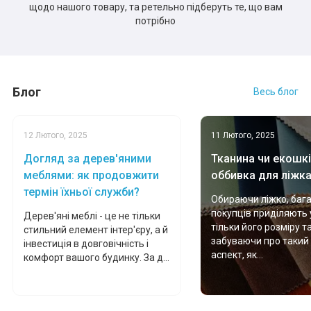
щодо нашого товару, та ретельно підберуть те, що вам
потрібно
Блог
Весь блог
12 Лютого, 2025
11 Лютого, 2025
Догляд за дерев'яними
Тканина чи екошкі
меблями: як продовжити
оббивка для ліжк
термін їхньої служби?
Обираючи ліжко, баг
покупців приділяють 
Дерев'яні меблі - це не тільки
тільки його розміру т
стильний елемент інтер'єру, а й
забуваючи про такий
інвестиція в довговічність і
аспект, як...
комфорт вашого будинку. За д...