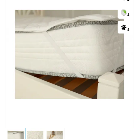
4
4
4