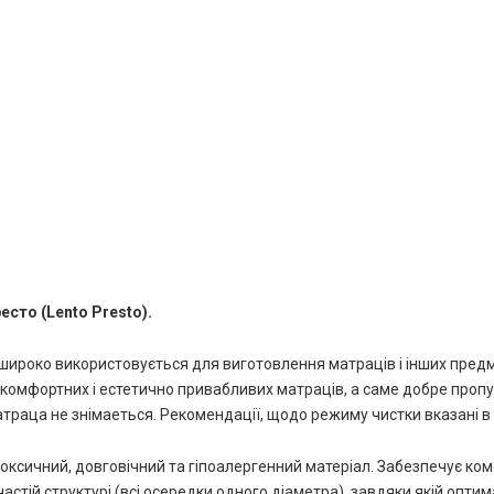
ресто
(Lento
Presto
)
.
 широко використовується для виготовлення матраців і інших предм
комфортних і естетично привабливих матраців, а саме
добре пропус
траца не знімаеться. Рекомендації, щодо режиму чистки вказані в
токсичний, довговічний та гіпоалергенний матеріал.
Забезпечує ком
частій структурі (всі осередки одного діаметра), завдяки якій опти