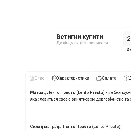
Встигни купити
2
До кінця акції залишилося
Дн
Опис
Характеристики
Оплата
Матрац
Ленто Престо
(Lento
Presto
)
- це безпруж
яка славиться своєю винятковою довговічністю та 
Склад матраца
Ленто Престо
(Lento
Presto
)
: