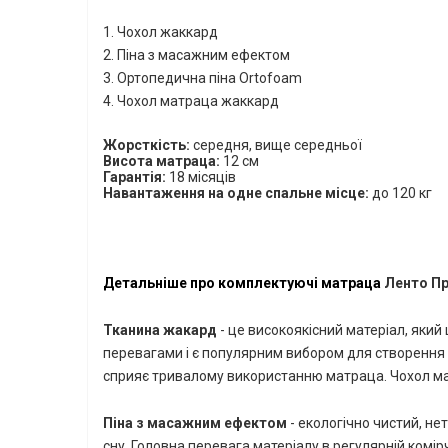
1. Чохол жаккард
2. Піна з масажним ефектом
3. Ортопедична піна
Ortofoam
4. Чохол матраца жаккард
Жорсткість:
середня, вище середньої
Висота матраца:
12
см
Гарантія:
18 місяців
Навантаження на одне спальне місце:
до 120 кг
Детальніше про комплектуючі матраца
Ленто П
Тканина жакард
- це високоякісний матеріал, який
перевагами і є популярним вибором для створення 
сприяє тривалому використанню матраца.
Чохол ма
Піна
з масажним ефектом
-
екологічно чистий, не
сну. Головна перевага матеріалу в регулярній комір