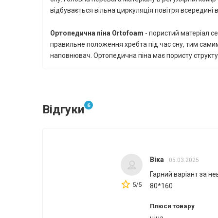
відбувається вільна циркуляція повітря всередині в
Ортопедична піна
Ortofoam
- пористий матеріал с
правильне положення хребта під час сну, тим сами
наповнювач. Ортопедична піна має пористу структур
6
Відгуки
Віка
05.03.2025
Гарний варіант за не
5/5
80*160
Плюси товару