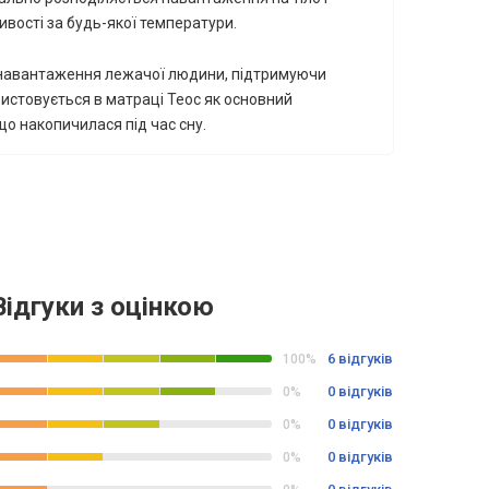
ивості за будь-якої температури.
и навантаження лежачої людини, підтримуючи
истовується в матраці Теос як основний
що накопичилася під час сну.
Відгуки з оцінкою
6 відгуків
100%
0 відгуків
0%
0 відгуків
0%
0 відгуків
0%