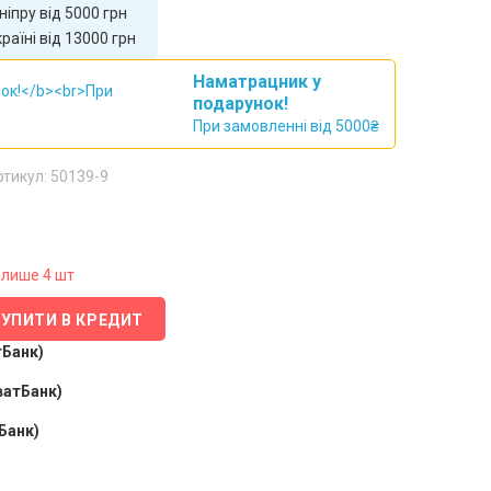
іпру від 5000 грн
аїні від 13000 грн
Наматрацник у
подарунок!
При замовленні від 5000₴
ртикул: 50139-9
лише 4 шт
КУПИТИ В КРЕДИТ
тБанк)
ватБанк)
Банк)