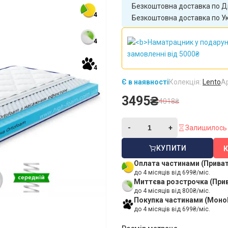
Безкоштовна доставка по Дн
4
Безкоштовна доставка по Укр
4
4
Є в наявності
Колекція:
Lento
А
3495₴
4018₴
Залишилось 
КУПИТИ
Оплата частинами (Прива
до 4 місяців від 699₴/міс.
Миттєва розстрочка (При
до 4 місяців від 800₴/міс.
Покупка частинами (Моно
до 4 місяців від 699₴/міс.