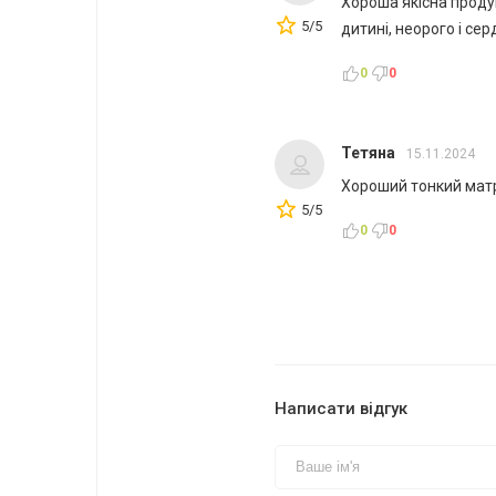
Хороша якісна проду
5/5
дитині, неорого і се
0
0
Тетяна
15.11.2024
Хороший тонкий матр
5/5
0
0
Написати відгук