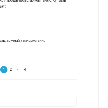
кція продається цією компанією. Купував
рдито
ац, зручний у використанні.
1
2
>
>|