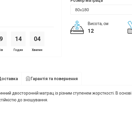
Розмір матраца
Висота, см
12
9
1
4
0
4
ів
Годин
Хвилин
Доставка
Гарантія та повернення
инний двосторонній матрац із різним ступенем жорсткості. В основі
стійкістю до зношування.