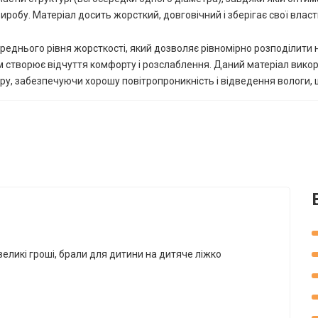
иробу. Матеріал досить жорсткий, довговічний і зберігає свої власт
ереднього рівня жорсткості, який дозволяє рівномірно розподілит
м створює відчуття комфорту і розслаблення. Даний матеріал викор
у, забезпечуючи хорошу повітропроникність і відведення вологи, 
*
*
*
великі гроші, брали для дитини на дитяче ліжко
*
*
*