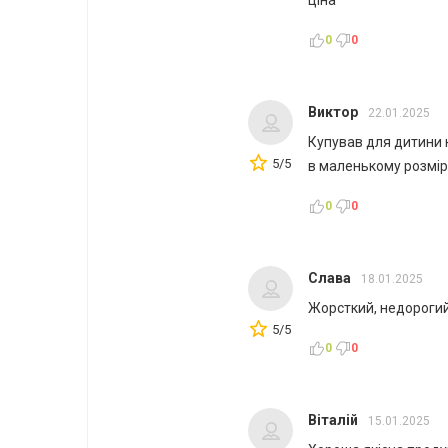
ціна
0
0
Виктор
22.01.2025
Купував для дитини 
5/5
в маленькому розмірі
0
0
Слава
18.01.2025
Жорсткий, недорогий
5/5
0
0
Віталій
15.01.2025