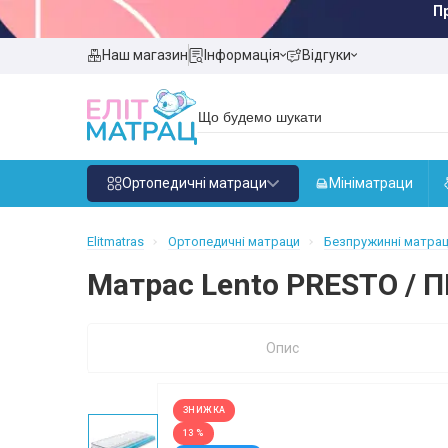
П
Наш магазин
Інформація
Відгуки
Ортопедичні матраци
Мініматраци
Elitmatras
Ортопедичні матраци
Безпружинні матра
Матрас Lento PRESTO / 
Опис
ЗНИЖКА
13 %