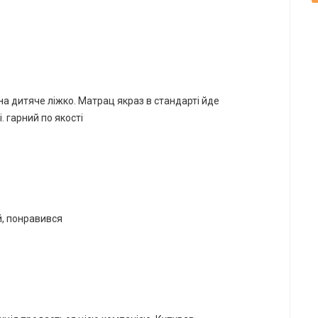
*
*
*
*
на дитяче ліжко. Матрац якраз в стандарті йде
. гарний по якості
, понравився