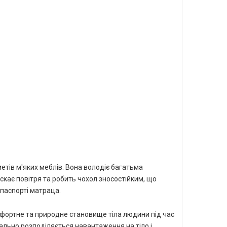
етів м'яких меблів. Вона володіє багатьма
кає повітря та робить чохол зносостійким, що
 паспорті матраца
.
фортне та природне становище тіла людини під час
мально розподіляється навантаження на тіло і