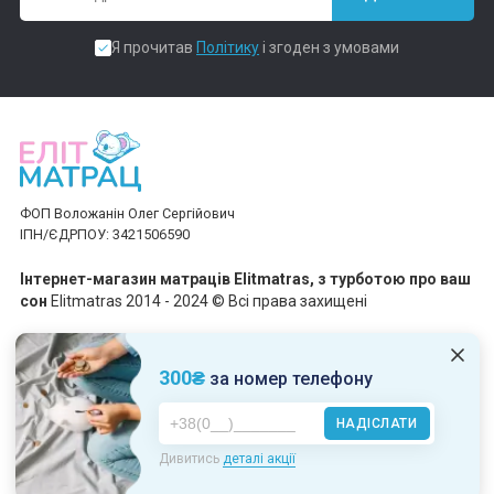
Я прочитав
Політику
і згоден з умовами
ФОП Воложанін Олег Сергійович
ІПН/ЄДРПОУ: 3421506590
Інтернет-магазин матраців Elitmatras, з турботою про ваш
сон
Elitmatras 2014 - 2024 © Всі права захищені
Приймаємо платежі
300₴
за номер телефону
НАДІСЛАТИ
Пн-Пт: 10:00 - 19:00
Дивитись
деталі акції
Сб-Нд: 10:00 - 17:00