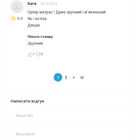
Катя
05.10.2023
Супер матрас ! Дуже зручний і м'якенький
5/5
Як і хотіла
Дякую
Плюси товару
Зручний
0
0
1
2
>
>|
Написати відгук