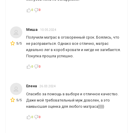
0
0
Миша
10.05.2024
Получили матрас в оговоренный срок. Боялись, что
5/5
не расправиться. Однако все отлично, матрас
*
*
*
идеально лег в короб кровати и нигде не загибается.
Покупка прошла успешно.
0
0
*
*
*
Елена
26.03.2024
Спасибо за помощь в выборе и отличное качество.
*
*
5/5
Даже мой требовательный муж доволен, а это
наивысшая оценка для любого матраса)))))
0
0
*
*