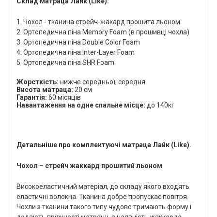
Склад матраца Лайк
(
Like
):
1. Чохол - тканина
стрейч-жакард прошита
льоном
2.
Ортопедична піна
Memory
Foam
(в прошивці чохла)
3.
Ортопедична піна
Double
Color
Foam
4. Ортопедична піна
Inter
-
Layer Foam
5. Ортопедична піна
SHR
Foam
Жорсткість:
нижче середньої, середня
Висота матраца:
20 см
Гарантія:
60 місяців
Навантаження на одне спальне місце:
до 140кг
Детальніше про комплектуючі матраца Лайк
(
Like
)
.
Чохол – стрейч жаккард прошитий льоном
Високоеластичний матеріал, до складу якого входять
еластичні волокна. Тканина добре пропускає повітря.
Чохли з тканини такого типу чудово тримають форму і
додають пружності матрацу, а наявність жаккарда