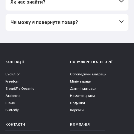
Як нас знайти?
Чи можу я повернути товар?
КОЛЕКЦІЇ
ПОПУЛЯРНІ КАТЕГОРІЇ
Evolution
Ортопедичні матраци
Freedom
Мініматраци
Sleep&Fly Organic
Дитячі матраци
Arabeska
Наматрацники
Шанс
Подушки
Butterfly
Каркаси
КОНТАКТИ
КОМПАНІЯ