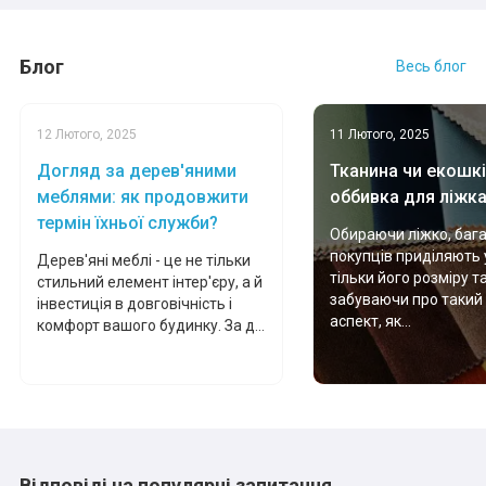
Блог
Весь блог
12 Лютого, 2025
11 Лютого, 2025
Догляд за дерев'яними
Тканина чи екошкі
меблями: як продовжити
оббивка для ліжк
термін їхньої служби?
Обираючи ліжко, баг
покупців приділяють 
Дерев'яні меблі - це не тільки
тільки його розміру т
стильний елемент інтер'єру, а й
забуваючи про такий
інвестиція в довговічність і
аспект, як...
комфорт вашого будинку. За д...
Відповіді на популярні запитання