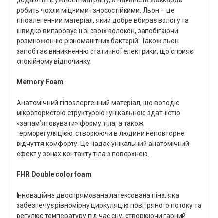
робить чохли міцними і зносостійкими. Льон – це
гіпоалегенний матеріал, який добре вбирає вологу та
швидко випаровує її зі своїх волокон, запобігаючи
розмноженню різноманітних бактерій. Також льон
запобігає виникненню статичної електрики, що сприяє
спокійному відпочинку.
Memory
Foam
Анатомічний гіпоалергенний матеріал, що володіє
мікропористою структурою і унікальною здатністю
«запам’ятовувати» форму тіла, а також
терморегуляцією, створюючи в людини неповторне
відчуття комфорту. Це надає унікальний анатомічний
ефект у зонах контакту тіла з поверхнею.
FHR
Double
color
foam
Інноваційна двоспрямована латексована піна, яка
забезпечує рівномірну циркуляцію повітряного потоку та
регулює температуру під час сну, створюючи гарний