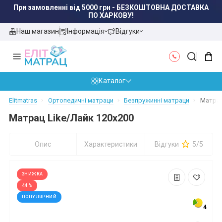
Наш магазин
Інформація
Відгуки
Каталог
Elitmatras
Ортопедичні матраци
Безпружинні матраци
Матрац
Матрац Like/Лайк 120x200
Опис
Характеристики
Відгуки
5/5
ЗНИЖКА
44 %
ПОПУЛЯРНИЙ
4