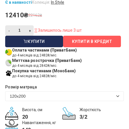
Є в наявності
Колекція:
In Style
12410₴
22162₴
Залишилось лише 3 шт
КУПИТИ
КУПИТИ В КРЕДИТ
Оплата частинами (ПриватБанк)
до 4 місяців від 2482₴/міс.
Миттєва розстрочка (ПриватБанк)
до 4 місяців від 2842₴/міс.
Покупка частинами (МоноБанк)
до 4 місяців від 2482₴/міс.
Розмір матраца
Висота, см
Жорсткість
20
3/2
Навантаження, кг