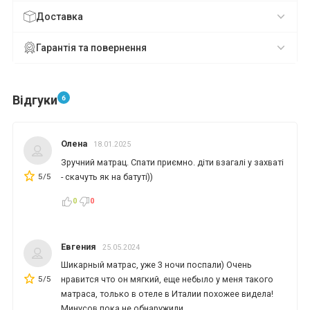
Доставка
Гарантія та повернення
Відгуки
6
Олена
18.01.2025
Зручний матрац. Спати приємно. діти взагалі у захваті
5/5
- скачуть як на батуті))
0
0
Евгения
25.05.2024
Шикарный матрас, уже 3 ночи поспали) Очень
5/5
нравится что он мягкий, еще небыло у меня такого
матраса, только в отеле в Италии похожее видела!
Минусов пока не обнаружили.