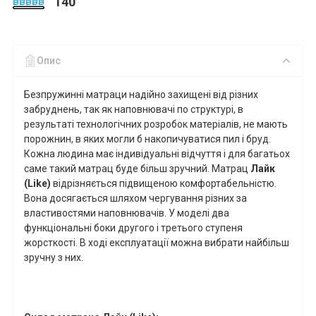
140
Опис
Безпружинні матраци надійно захищені від різних
забруднень, так як наповнювачі по структурі, в
результаті технологічних розробок матеріалів, не мають
порожнин, в яких могли б накопичуватися пил і бруд.
Кожна людина має індивідуальні відчуття і для багатьох
саме такий матрац буде більш зручний. Матрац
Лайк
(
Like
)
відрізняється підвищеною комфортабельністю.
Вона досягається шляхом чергування різних за
властивостями наповнювачів. У моделі два
функціональні боки другого і третього ступеня
жорсткості. В ході експлуатації можна вибрати найбільш
зручну з них.