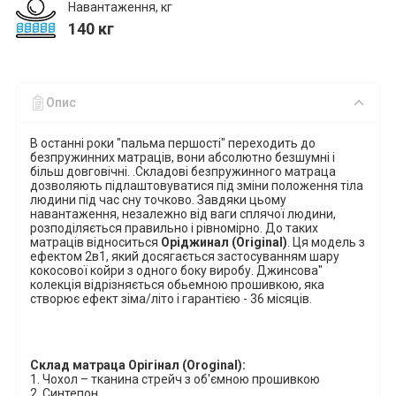
Навантаження, кг
140 кг
Опис
В останні роки "пальма першості" переходить до
безпружинних матраців, вони абсолютно безшумні і
більш довговічні.
.Складові безпружинного матраца
дозволяють підлаштовуватися під зміни положення тіла
людини під час сну точково. Завдяки цьому
навантаження, незалежно від ваги сплячої людини,
розподіляється правильно і рівномірно
.
До таких
матраців відноситься
Оріджинал
(
Original
)
.
Ця
модель з
ефектом 2в1, який досягається застосуванням шару
кокосової койри
з одного боку виробу.
Джинсова"
колекція відрізняється обьемною
прошивкою, яка
створює ефект зіма/літо і гарантією - 36 місяців.
Склад матраца Орігінал (
Oroginal
):
1. Чохол – тканина стрейч з об'ємною прошивкою
2.
Синтепон