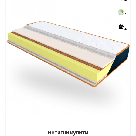
4
4
4
Встигни купити