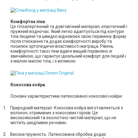
Комфортна піна
Це
гіпоалергенний та довговічний матеріал, еластичний і
пружний водночас.
Який
легко адаптується під контури
тіла людини та швидко відновлює свою первинну форму
після стискання та додає комфортності виробу та
посилює ортопедичні властивості матраца.
Рівень
комфортності такої піни вдвічі вищий порівняно зі
звичайною, що гарантує ідеальний комфорт для людей і
з малою масою тіла, і з великою.
Кокосова койра.
Основні характеристики латексованої кокосової койри:
1.
Природний матеріал: Кокосова койра виготовляється з
волокон, отриманих з кокосових горіхів. Це
високоякісний та екологічно чистий матеріал, що не
містить шкідливих речовин.
2.
Висока пружність: Латексована обробка додає