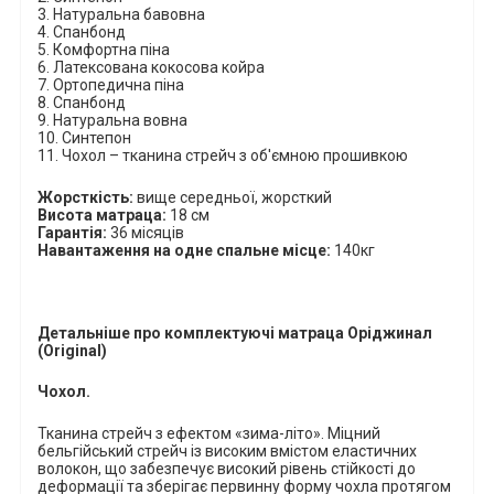
3.
Натуральна бавовна
4.
Спанбонд
5.
Комфортна піна
6.
Латексована кокосова койра
7. Ортопедична піна
8.
Спанбонд
9.
Натуральна вовна
10.
Синтепон
11.
Чохол – тканина стрейч з об'ємною прошивкою
Жорсткість:
вище середньої, жорсткий
Висота матраца:
18 см
Гарантія:
36 місяців
Навантаження на одне спальне місце:
140кг
Детальніше про комплектуючі матраца
Оріджинал
(
Original
)
Чохол.
Тканина стрейч з ефектом «зима-літо». Міцний
бельгійський стрейч із високим вмістом еластичних
волокон, що забезпечує високий рівень стійкості до
деформації та зберігає первинну форму чохла протягом