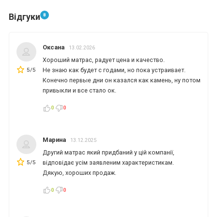
Відгуки
8
*
*
*
Оксана
13.02.2026
Хороший матрас, радует цена и качество.
*
*
*
5/5
Не знаю как будет с годами, но пока устраивает.
Конечно первые дни он казался как камень, ну потом
привыкли и все стало ок.
0
0
*
*
Марина
13.12.2025
*
*
Другий матрас який придбаний у цій компанії,
5/5
відповідає усім заявленим характеристикам.
Дякую, хороших продаж.
0
0