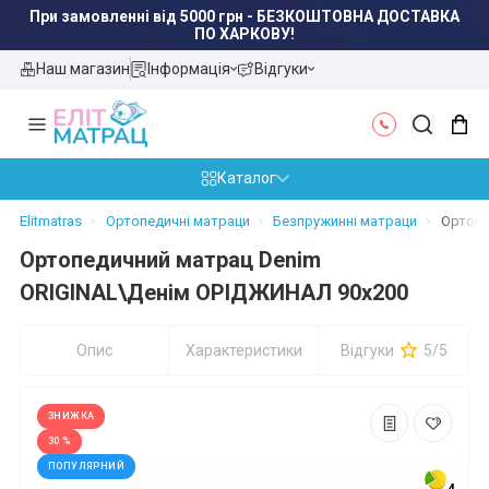
Наш магазин
Інформація
Відгуки
Каталог
Elitmatras
Ортопедичні матраци
Безпружинні матраци
Ортопе
Ортопедичний матрац Denim
ORIGINAL\Денім ОРІДЖИНАЛ 90x200
Опис
Характеристики
Відгуки
5/5
ЗНИЖКА
30 %
ПОПУЛЯРНИЙ