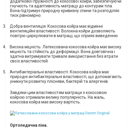
додаткової пружності до кокосової койри, забезпечуючи
гнучкість та адаптивність матрацу до контурам тіла.
Вона підтримує природну кривизну спини та розподіляє
тиск рівномірно.
3.
Добра вентиляція: Кокосова койра має відмінні
вентиляційні властивості. Волокна койри дозволяють
повітрю циркулювати в матраці, що сприяє виведенню
4.
Висока міцність: Латексована кокосова койра має високу
міцність та стійкість до деформації. Вона довговічна і
здатна витримувати тривале використання без втрати
своїх властивостей.
5.
Антибактеріальні властивості: Кокосова койра має
природні антибактеріальні властивості, що допомагають
уникнути розвитку плісняви, бактерій та алергенів.
Завдяки цим властивостям матраци з кокосовою
койрою отримали велику популярність. На жаль,
кокосова койра має високу вартість.
Ортопедична піна.