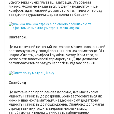
усього терміну експлуатації матраца. Стьобаний
лінійно. Чохол не знімається.
Ефект «зима-літо» – це
комфорт, адаптований до зимового та літнього періоду
завдяки натуральним шарам вовни та бавовни.
Синтепон
.
Ц
е синтетичний
нетканий
матеріал з м'яких волокон
який
застосовується у складі зовнішнього чохла матраца
. Він
надає м'якість, комфорт і пухкість чохлу. Крім того, він
може мати властивості терморегуляції, що дозволяє
регулювати температуру і вологість під час спання.
Спанбонд
Це неткане поліпропіленове волокно, яке має високу
міцність і стійкість до розривів. Воно застосовується як
нижній шар чохла матрацу, надаючи йому додаткову
міцність і стійкість до пошкоджень. Спанбонд допомагає
утримувати внутрішні матеріали чохла на місці,
запобігаючи їх переміщенню і утрамбовуванню.