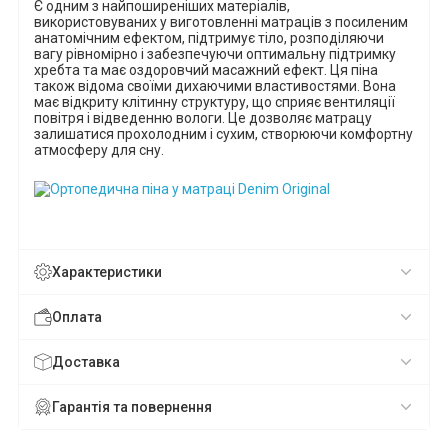
Є одним з найпоширеніших матеріалів,
використовуваних у виготовленні матраців з посиленим
анатомічним ефектом, підтримує тіло, розподіляючи
вагу рівномірно і забезпечуючи оптимальну підтримку
хребта та має оздоровчий масажний ефект. Ця піна
також відома своїми дихаючими властивостями. Вона
має відкриту клітинну структуру, що сприяє вентиляції
повітря і відведенню вологи. Це дозволяє матрацу
залишатися прохолодним і сухим, створюючи комфортну
атмосферу для сну.
Характеристики
Оплата
Доставка
Гарантія та повернення