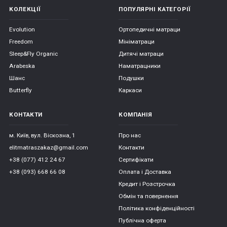
КОЛЕКЦІЇ
ПОПУЛЯРНІ КАТЕГОРІЇ
Evolution
Ортопедичні матраци
Freedom
Мініматраци
Sleep&Fly Organic
Дитячі матраци
Arabeska
Наматрацники
Шанс
Подушки
Butterfly
Каркаси
КОНТАКТИ
КОМПАНІЯ
м. Київ, вул. Віскозна, 1
Про нас
elitmatraszakaz@gmail.com
Контакти
+38 (077) 412 24 67
Сертифікати
+38 (093) 668 66 08
Оплата і Доставка
Кредит і Розстрочка
Обмін та повернення
Політика конфіденційності
Публічна оферта