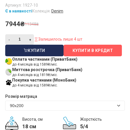
Артикул: 1927-10
Є в наявності
Колекція:
Denim
7944₴
11348₴
Залишилось лише 4 шт
КУПИТИ
КУПИТИ В КРЕДИТ
Оплата частинами (ПриватБанк)
до 4 місяців від 1589₴/міс.
Миттєва розстрочка (ПриватБанк)
до 4 місяців від 1819₴/міс.
Покупка частинами (МоноБанк)
до 4 місяців від 1589₴/міс.
Розмір матраца
Висота, см
Жорсткість
18 см
5/4