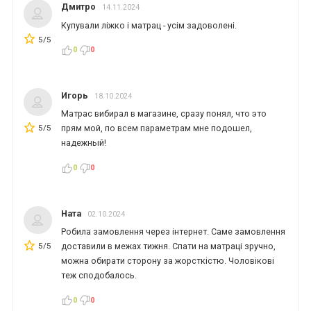
Дмитро
14.11.2024
Купували ліжко і матрац - усім задоволені.
5/5
0
0
Игорь
18.10.2024
Матрас вибирал в магазине, сразу понял, что это
5/5
прям мой, по всем параметрам мне подошел,
надежный!
0
0
Ната
02.10.2024
Робила замовлення через інтернет. Саме замовлення
5/5
доставили в межах тижня. Спати на матраці зручно,
можна обирати сторону за жорсткістю. Чоловікові
теж сподобалось.
0
0