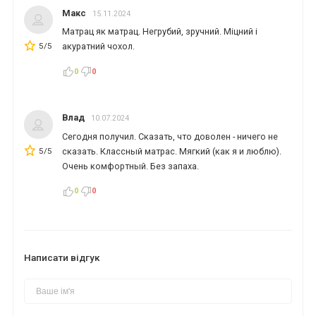
Макс
15.11.2024
Матрац як матрац. Негрубий, зручний. Міцний і
5/5
акуратний чохол.
0
0
Влад
10.07.2024
*
*
*
Сегодня получил. Сказать, что доволен - ничего не
5/5
сказать. Классный матрас. Мягкий (как я и люблю).
Очень комфортный. Без запаха.
*
*
*
0
0
*
*
Написати відгук
*
*