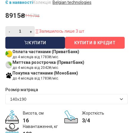
Є в наявності
Колекція:
Belgian technologies
8915₴
11579₴
Залишилось лише 3 шт
КУПИТИ
КУПИТИ В КРЕДИТ
Оплата частинами (ПриватБанк)
до 4 місяців від 1783₴/міс.
Миттєва розстрочка (ПриватБанк)
до 4 місяців від 2042₴/міс.
Покупка частинами (МоноБанк)
до 4 місяців від 1783₴/міс.
Розмір матраца
Висота, см
Жорсткість
16
3/4
Навантаження, кг