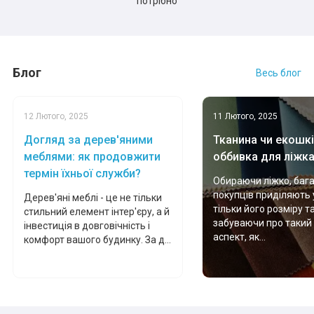
потрібно
Блог
Весь блог
12 Лютого, 2025
11 Лютого, 2025
Догляд за дерев'яними
Тканина чи екошкі
меблями: як продовжити
оббивка для ліжк
термін їхньої служби?
Обираючи ліжко, баг
покупців приділяють 
Дерев'яні меблі - це не тільки
тільки його розміру т
стильний елемент інтер'єру, а й
забуваючи про такий
інвестиція в довговічність і
аспект, як...
комфорт вашого будинку. За д...