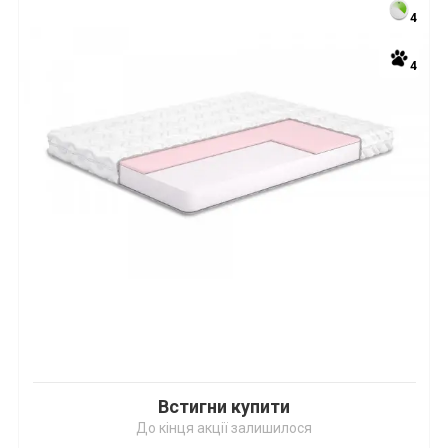
4
4
Встигни купити
До кінця акції залишилося