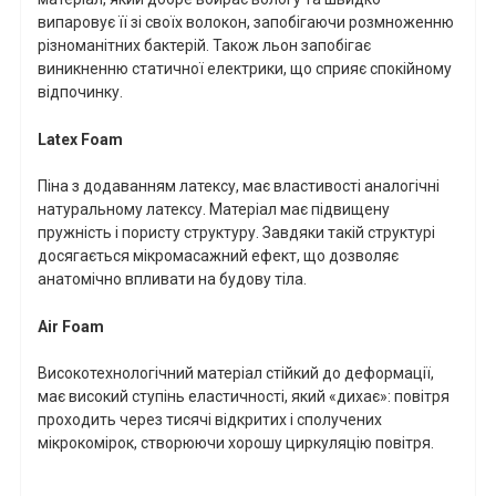
випаровує її зі своїх волокон, запобігаючи розмноженню
різноманітних бактерій. Також льон запобігає
виникненню статичної електрики, що сприяє спокійному
відпочинку.
Latex
Foam
Піна з додаванням латексу, має властивості аналогічні
натуральному латексу. Матеріал має підвищену
пружність і пористу структуру. Завдяки такій структурі
досягається мікромасажний ефект, що дозволяє
анатомічно впливати на будову тіла.
Air
Foam
Високотехнологічний матеріал стійкий до деформації,
має високий ступінь еластичності, який «дихає»: повітря
проходить через тисячі відкритих і сполучених
мікрокомірок, створюючи хорошу циркуляцію повітря.