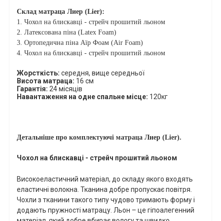
Склад матраца Лиер (Lier):
1. Чохол на блискавці - стрейч прошитий льоном
2. Латексована піна (Latex Foam)
3. Ортопедична піна Аїр Фоам (Air Foam)
4.
Чохол на блискавці - стрейч прошитий льоном
Жорсткість:
середня, вище середньої
Висота матраца:
1
6 см
Гарантія:
24
місяців
Навантаження на одне спальне місце:
120
кг
Детальніше про комплектуючі матраца Лиер (Lier).
Чохол на блискавці - стрейч прошитий льоном
Високоеластичний матеріал, до складу якого входять
еластичні волокна. Тканина добре пропускає повітря.
Чохли з тканини такого типу чудово тримають форму і
додають пружності матрацу. Льон – це гіпоалегенний
матеріал, який добре вбирає вологу та швидко