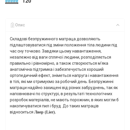
120
Опис
Складові безпружинного матраца дозволяють
підлаштовуватися під зміни положення тіла людини під
час сну точково. Завдяки цьому навантаження,
незалежно від ваги сплячої людини, розподіляється
правильно і рівномірно, а також створюється м'яка
анатомічна підтримка і забезпечується хороший
ортопедичний ефект, зніметься напруга і навантаження
в тілі, які ми отримуємо за робочий день. Безпружинні
матраци надійно захищені від різних забруднень, так як
наповнювачі по структурі, в результаті технологічних
розробок матеріалів, не мають порожнин, в яких могли б
накопичуватися пил і бруд. До таких матраців
відноситься
Лиер (Lier).