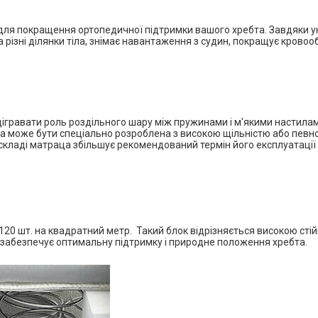
ля покращення ортопедичної підтримки вашого хребта. Завдяки уні
 різні ділянки тіла, знімає навантаження з судин, покращує кровоо
дігравати роль роздільного шару між пружинами і м'якими настила
а може бути спеціально розроблена з високою щільністю або певно
складі матраца збільшує рекомендований термін його експлуатації д
*
*
*
120 шт. на квадратний метр
.
Такий блок відрізняється високою сті
а забезпечує оптимальну підтримку і природне положення хребта.
*
*
*