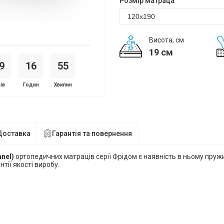
Розмір матраца
Висота, см
19 см
9
1
6
5
5
ів
Годин
Хвилин
Доставка
Гарантія та повернення
nnel)
ортопедичних матраців серії
Фрідом
є наявність в ньому пруж
нтії якості виробу.
: