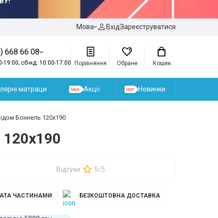
ВУ!
Мова
Вхід
Зареєструватися
) 668 66 08
0-19:00; сб-нд: 10:00-17:00
Порівняння
Обране
Кошик
лярні матраци
Акції
Новинки
ідом Боннель 120x190
 120x190
Відгуки
5/5
АТА ЧАСТИНАМИ
БЕЗКОШТОВНА ДОСТАВКА