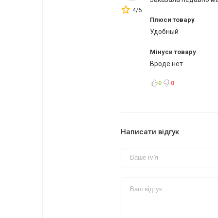
4/5
Плюси товару
Удобный
Мінуси товару
Вроде нет
0
0
Написати відгук