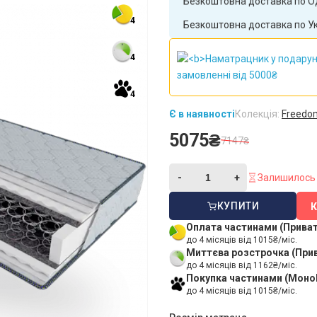
Безкоштовна доставка по Ха
4
Безкоштовна доставка по Укр
4
4
Є в наявності
Колекція:
Freedo
5075₴
7147₴
Залишилось 
КУПИТИ
Оплата частинами (Прива
до 4 місяців від 1015₴/міс.
Миттєва розстрочка (При
до 4 місяців від 1162₴/міс.
Покупка частинами (Моно
до 4 місяців від 1015₴/міс.