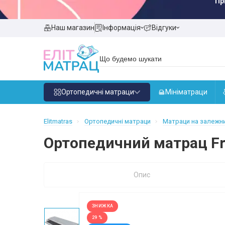
Пр
Наш магазин
Інформація
Відгуки
Ортопедичні матраци
Мініматраци
Elitmatras
Ортопедичні матраци
Матраци на залежни
Ортопедичний матрац Fr
Опис
ЗНИЖКА
29 %