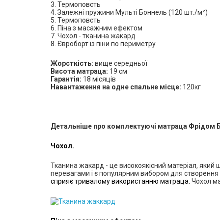
3. Термоповсть
4. Залежні
пружини Мульті Боннель (120 шт./м²)
5. Термоповсть
6. Піна з масажним ефектом
7. Чохол - тканина жакард
8. Євроборт із піни по периметру
Жорсткість:
вище середньої
Висота матраца:
1
9 см
Гарантія:
18 місяців
Навантаження на одне спальне місце:
120кг
Детальніше про комплектуючі матраца Фрідом Б
Чохол.
Тканина жакард - це високоякісний матеріал, який 
перевагами і є популярним вибором для створення 
сприяє тривалому використанню матраца.
Чохол ма