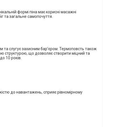
кальній формі піна має корисні масажні
біг та загальне самопочуття.
ми
та слугує захисним бар’єром.
Термоповсть також
ю структурою, що дозволяє створити міцний та
о 10 років.
йкістю до навантажень, сприяє рівномірному