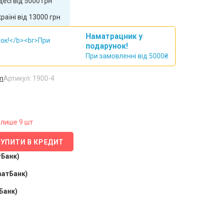
ркову від 5000 грн
аїні від 13000 грн
Наматрацник у
подарунок!
При замовленні від 5000₴
m
Артикул: 1900-4
лише 9 шт
КУПИТИ В КРЕДИТ
тБанк)
ватБанк)
Банк)