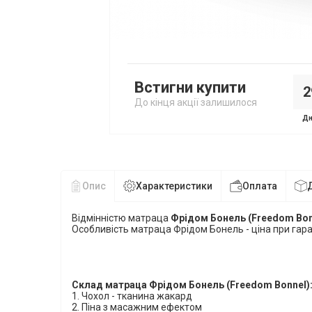
Встигни купити
2
До кінця акції залишилося
Дн
Опис
Характеристики
Оплата
Відмінністю матраца
Фрідом Бонель
(Freedom Bo
Особливість матраца
Фрідом Бонель
- ціна при гара
Склад матраца Фрідом Бонель (Freedom Bonnel)
1.
Чохол - тканина жакард
2. Піна з масажним ефектом