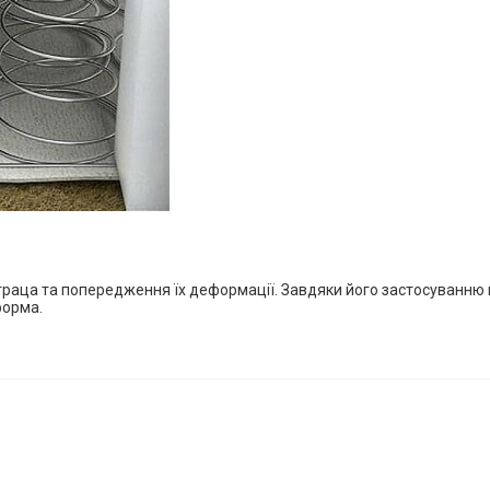
*
*
*
*
раца та попередження їх деформації. Завдяки його застосуванню вд
форма.