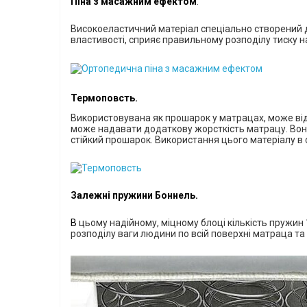
Піна з масажним ефектом
.
В
исокоеластичний матеріал спеціально створений д
властивості, сприяє правильному розподілу тиску на
Термоповсть.
В
икористовувана як прошарок у матрацах, може ві
може надавати додаткову жорсткість матрацу. Вон
стійкий прошарок.
Використання цього матеріалу в 
Залежні пружини Боннель.
В
цьому надійному, міцному блоці
кількість пружин
розподілу ваги людини по всій поверхні матраца т