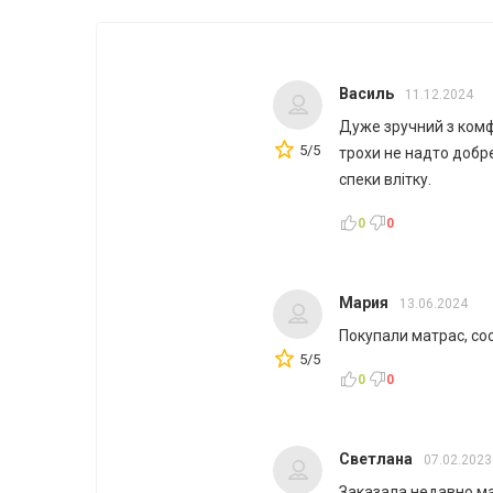
Василь
11.12.2024
Дуже зручний з комф
5/5
трохи не надто добр
спеки влітку.
0
0
Мария
13.06.2024
Покупали матрас, со
5/5
0
0
Светлана
07.02.2023
Заказала недавно ма