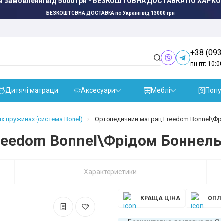
и замовленні від 5000 грн - БЕЗКОШТОВНА ДОСТАВКА ПО ЛЬВО
БЕЗКОШТОВНА ДОСТАВКА
по Україні від 13000 грн
+38 (093
пн-пт: 10:0
Дитячі матраци
Аксесуари
Меблі
Попу
х пружинах (система Bonel)
Ортопедичний матрац Freedom Bonnel\Фр
eedom Bonnel\Фрідом Боннель
Характеристики
КРАЩА ЦІНА
ОПЛ