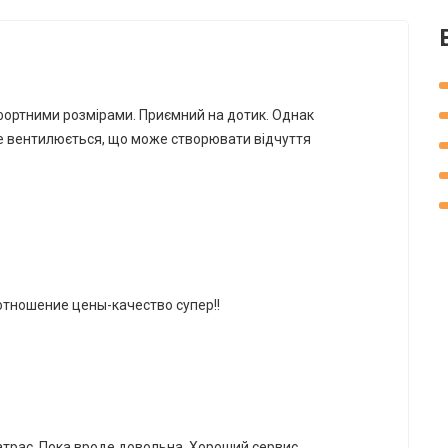
ортними розмірами. Приємний на дотик. Однак
е вентилюється, що може створювати відчуття
отношение цены-качество супер!!
трас. Пока вроде довольна. Хороший сервис.