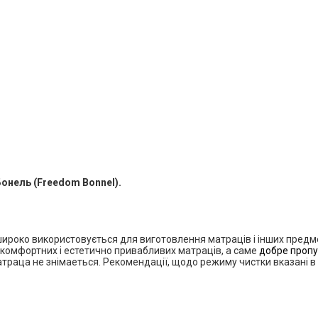
онель (Freedom Bonnel).
широко використовується для виготовлення матраців і інших предме
комфортних і естетично привабливих матраців, а саме
добре пропус
траца не знімаеться. Рекомендації, щодо режиму чистки вказані в