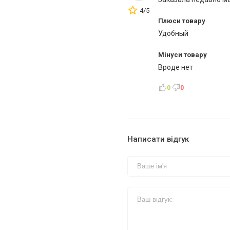
4/5
Плюси товару
Удобный
Мінуси товару
Вроде нет
0
0
Написати відгук