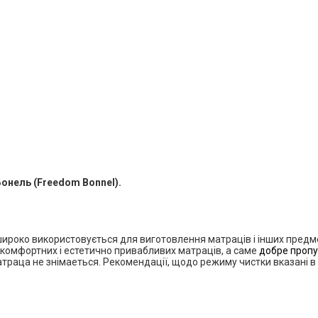
онель (Freedom Bonnel).
широко використовується для виготовлення матраців і інших предме
комфортних і естетично привабливих матраців, а саме
добре пропус
траца не знімаеться. Рекомендації, щодо режиму чистки вказані в