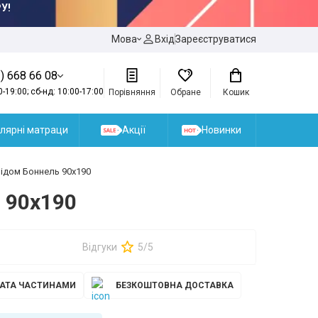
У!
Мова
Вхід
Зареєструватися
) 668 66 08
0-19:00; сб-нд: 10:00-17:00
Порівняння
Обране
Кошик
лярні матраци
Акції
Новинки
ідом Боннель 90x190
 90x190
Відгуки
5/5
АТА ЧАСТИНАМИ
БЕЗКОШТОВНА ДОСТАВКА