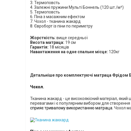
3. Термоповсть
4. Залежні
пружини Мульті Боннель (120 шт./м²)
5. Термоповсть
6. Піна з масажним ефектом
7. Чохол - тканина жакард
8. Євроборт із піни по периметру
Жорсткість:
вище середньої
Висота матраца:
1
9 см
Гарантія:
18 місяців
Навантаження на одне спальне місце:
120кг
Детальніше про комплектуючі матраца Фрідом Б
Чохол.
Тканина жакард - це високоякісний матеріал, який 
перевагами і є популярним вибором для створення 
сприяє тривалому використанню матраца.
Чохол ма