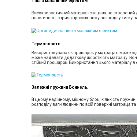
Піна з масажним ефектом
.
В
исокоеластичний матеріал спеціально створений д
властивості, сприяє правильному розподілу тиску на
Термоповсть.
В
икористовувана як прошарок у матрацах, може ві
може надавати додаткову жорсткість матрацу. Вон
стійкий прошарок.
Використання цього матеріалу в 
Залежні пружини Боннель.
В
цьому надійному, міцному блоці
кількість пружин
розподілу ваги людини по всій поверхні матраца т