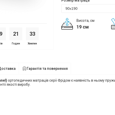
Розмір матраца
Висота, см
19 см
9
2
1
3
3
ів
Годин
Хвилин
Доставка
Гарантія та повернення
nnel)
ортопедичних матраців серії
Фрідом
є наявність в ньому пруж
нтії якості виробу.
: