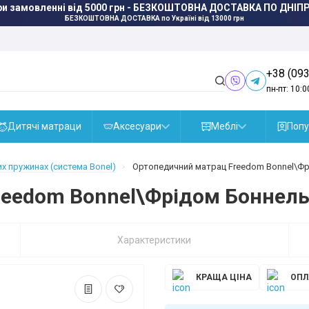
ри замовленні від 5000 грн - БЕЗКОШТОВНА ДОСТАВКА ПО ДНІПР
БЕЗКОШТОВНА ДОСТАВКА
по Україні від 13000 грн
+38 (093
пн-пт: 10:0
Дитячі матраци
Аксесуари
Меблі
Попу
х пружинах (система Bonel)
Ортопедичний матрац Freedom Bonnel\Фр
eedom Bonnel\Фрідом Боннель
Характеристики
КРАЩА ЦІНА
ОПЛ