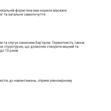
кальній формі піна має корисні масажні
біг та загальне самопочуття.
ми
та слугує захисним бар’єром.
Термоповсть також
ю структурою, що дозволяє створити міцний та
о 10 років.
йкістю до навантажень, сприяє рівномірному