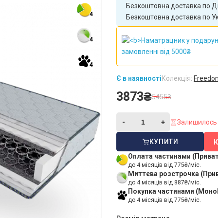
Безкоштовна доставка по Дн
4
Безкоштовна доставка по Укр
4
4
Є в наявності
Колекція:
Freedo
3873₴
5455₴
Залишилось 
КУПИТИ
Оплата частинами (Прива
до 4 місяців від 775₴/міс.
Миттєва розстрочка (При
до 4 місяців від 887₴/міс.
Покупка частинами (Моно
до 4 місяців від 775₴/міс.