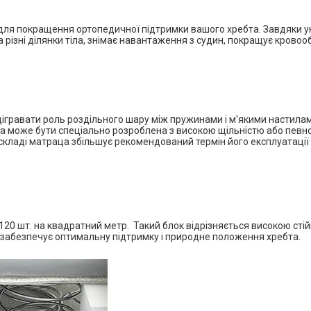
ля покращення ортопедичної підтримки вашого хребта. Завдяки уні
 різні ділянки тіла, знімає навантаження з судин, покращує кровоо
дігравати роль роздільного шару між пружинами і м'якими настила
а може бути спеціально розроблена з високою щільністю або певно
складі матраца збільшує рекомендований термін його експлуатації д
*
*
*
120 шт. на квадратний метр
.
Такий блок відрізняється високою сті
а забезпечує оптимальну підтримку і природне положення хребта.
*
*
*