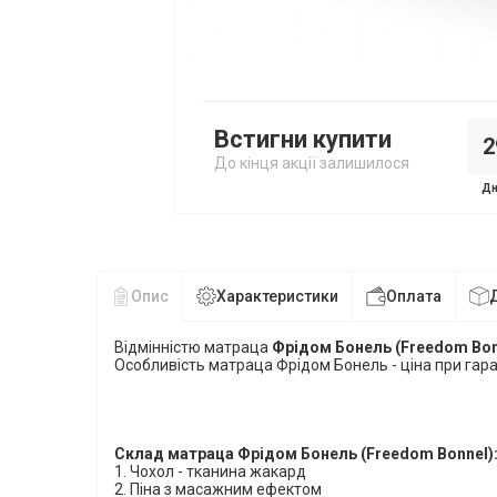
Встигни купити
2
До кінця акції залишилося
Дн
Опис
Характеристики
Оплата
Відмінністю матраца
Фрідом Бонель
(Freedom Bo
Особливість матраца
Фрідом Бонель
- ціна при гара
Склад матраца Фрідом Бонель (Freedom Bonnel)
1.
Чохол - тканина жакард
2. Піна з масажним ефектом