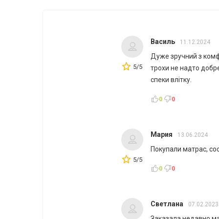
Василь
11.12.2024
Дуже зручний з комф
5/5
трохи не надто добр
спеки влітку.
0
0
Мария
13.06.2024
Покупали матрас, со
5/5
0
0
Светлана
07.02.2023
Заказала недавно ма