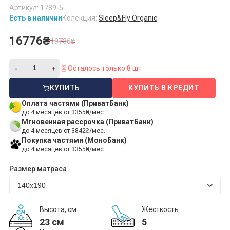
Артикул: 1789-5
Есть в наличии
Колекция:
Sleep&Fly Organic
16776₴
19736₴
Осталось только 8 шт
КУПИТЬ
КУПИТЬ В КРЕДИТ
Оплата частями (ПриватБанк)
до 4 месяцев от 3355₴/мес.
Мгновенная рассрочка (ПриватБанк)
до 4 месяцев от 3842₴/мес.
Покупка частями (МоноБанк)
до 4 месяцев от 3355₴/мес.
Размер матраса
Высота, см
Жесткость
23 см
5