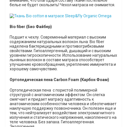
внимание, что благодаря составу ткани постельное
белье не будет скользить! Чехол матраса не снимается.
Bio
fiber
(Био Файбер)
Подшит к чехлу. Современный материал с высоким
содержанием натуральных волокон льна. Bio fiber
наделена бактерицидными и противогрибковыми
свойствами. Гипоаллергенный, дышащий и с высоким
уровнем гигроскопичности. Использование натуральных
льняных волокон в составе матраса способствует
улучшению кровообращения, укреплению иммунитета и
хорошему самочувствию.
Ортопедическая пена
Carbon
Foam
(Карбон Фоам)
Ортопедическая пена
с пористой полимерной
структурой
с анатомическим эффектом.
Он слегка
смягчает и придает матрасу адаптивность к
анатомическим особенностям человека
и обеспечивает
наилучшую поддержку позвоночника.
Он полезен еще и
тем, что нейтрализует воздействие электромагнитного
излучения и статического напряжения, накопленного на
теле человека. Без запаха. Гипоаллергенная.
Экологичная.