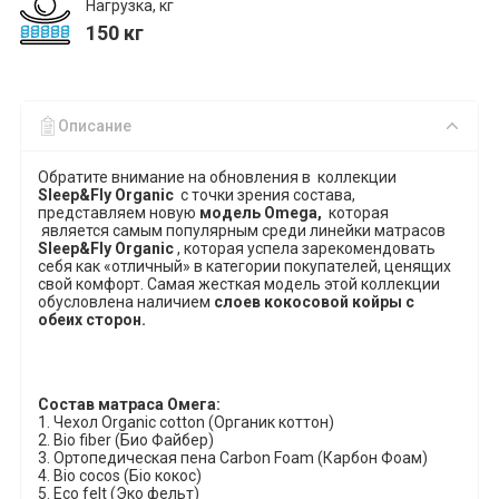
Нагрузка, кг
150 кг
Описание
Обратите внимание на обновления в коллекции
Sl
ee
p&Fly Organic
с точки зрения состава,
представляем новую
модель Omega,
которая
является самым популярным среди линейки матрасов
Sl
ee
p&Fly Organic
, которая успела зарекомендовать
себя как «отличный» в категории покупателей, ценящих
свой комфорт. Самая жесткая модель этой коллекции
обусловлена наличием
слоев кокосовой койры с
обеих сторон.
Состав матраса Омега:
1. Чехол
Organic
cotton
(Органик коттон)
2.
Bio
fiber
(Био Файбер)
3. Ортопедическая пена
Carbon
Foam
(Карбон Фоам)
4.
Bio
coc
о
s
(Біо кокос)
5.
Eco
felt
(Эко фельт)