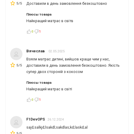
5/5
Доставили в день замовлення безкоштовно
Плюсы товара
Найкращий матрас в світв
*
*
*
0
1
Вячеслав
02.05.2025
*
*
*
Взяли матрас дитині, вийшов краще чим у нас,
5/5
доставили в день замовлення безкоштовно. Якість
супер двох стороній з кокосом
*
*
Плюсы товара
Найкращий матрас в світі
0
1
*
*
F1DevOPS
26.12.2024
sajd;salkjd;lsakdl;sakdlas;kd;laskd;al
5/5