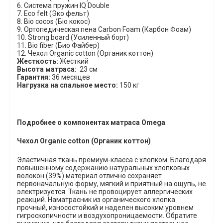
6. Система пружин
IQ
Double
7.
Eco
felt
(Эко фельт)
8.
Bio
coc
о
s
(Біо кокос)
9. Ортопедическая пена
Carbon
Foam
(Карбон Фоам)
10.
Strong
board
(Усиленный борт)
11
.
Bio
fiber
(Био Файбер)
12.
Чехол
Organic
cotton
(Органик коттон)
Жесткость:
Жесткий
Высота матраса:
23 см
Гарантия:
36 месяцев
Нагрузка на спальное место:
150 кг
Подробнее о компонентах матраса Omega
Чехол
Organic cotton (
Органик
коттон
)
Эластичная ткань премиум-класса с хлопком. Благодаря
повышенному содержанию натуральных хлопковых
волокон (39%) материал отлично сохраняет
первоначальную форму, мягкий и приятный на ощупь, не
электризуется. Ткань не провоцирует аллергических
реакций. Наматрасник из органического хлопка
прочный, износостойкий и наделен высоким уровнем
гигроскопичности и воздухопроницаемости. Обратите