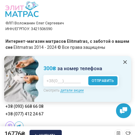
ФЛП Воложанин Олег Сергеевич
ИНН/ЕГРПОУ: 3421506590
Интернет-магазин матрасов Elitmatras, c заботой о вашем
сне
Elitmatras 2014 - 2024 © Все права защищены
Принимаем платежи
300₴
за номер телефона
ОТПРАВИТЬ
Пн-Пт: 10:00 - 19:00
Смотреть
детали акции
Сб-Вс: 10:00 - 17:00
+38 (093) 668 66 08
+38 (077) 412 24 67
16776₴