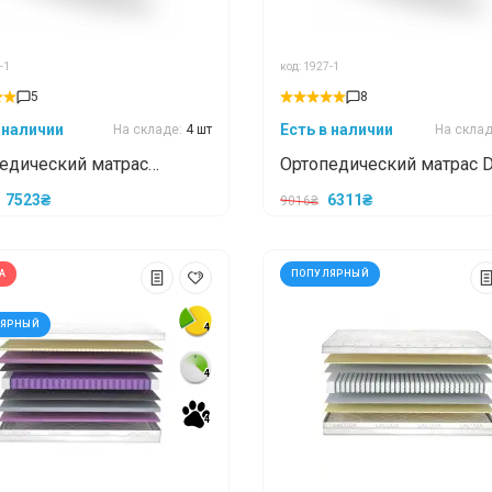
-1
код: 1927-1
5
8
 наличии
Есть в наличии
На складе:
4 шт
На скла
едический матрас
Ортопедический матрас 
ra Aventura /Пальмера
ORIGINAL\Деним
7523₴
6311₴
9016₴
ура 70x190
ОРИДЖИНАЛ 70x190
А
ПОПУЛЯРНЫЙ
ЛЯРНЫЙ
4
4
*
*
*
4
4
4
4
*
*
*