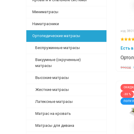
Миниматрасы
Наматрасники
код: 3801
Ортопедические матрасы
Беспружинные матрасы
Есть в
Ортоп
Вакуумные (скрученные)
Palme
матрасы
8900₴
Марин
Высокие матрасы
СКИДК
Жесткие матрасы
-30 %
Латексные матрасы
ПОПУ
Матрас на кровать
Матрасы для дивана