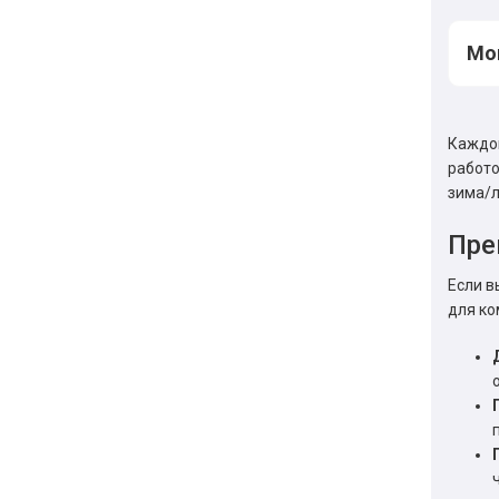
Мог
Каждом
работо
зима/л
Пре
Если в
для ко