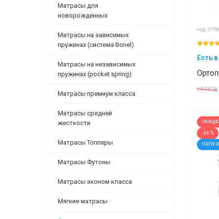
Матрасы для
новорожденных
код: 3798
Матрасы на зависимых
пружинах (система Bonel)
Есть в
Матрасы на независимых
Ортоп
пружинах (pocket spring)
Palme
10747₴
Матрасы премиум класса
Авент
Матрасы средней
жесткости
СКИДК
-26 %
Матрасы Топперы
ПОПУ
Матрасы Футоны
Матрасы эконом класса
Мягкие матрасы