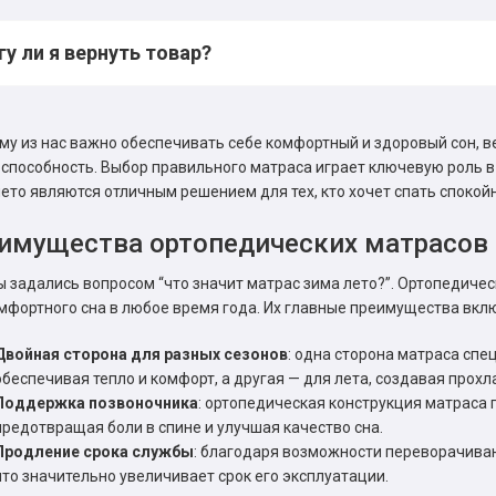
у ли я вернуть товар?
у из нас важно обеспечивать себе комфортный и здоровый сон, ве
способность. Выбор правильного матраса играет ключевую роль в
ето являются отличным решением для тех, кто хочет спать спокойн
имущества ортопедических матрасов 
ы задались вопросом “что значит матрас зима лето?”. Ортопедиче
мфортного сна в любое время года. Их главные преимущества вклю
Двойная сторона для разных сезонов
: одна сторона матраса сп
обеспечивая тепло и комфорт, а другая — для лета, создавая прох
Поддержка позвоночника
: ортопедическая конструкция матраса 
предотвращая боли в спине и улучшая качество сна.
Продление срока службы
: благодаря возможности переворачиван
что значительно увеличивает срок его эксплуатации.