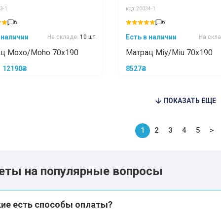
3-1
код: 20034-1
*
*
6
6
 наличии
Есть в наличии
На складе:
10 шт
На скл
ц Мохо/Moho 70x190
Матрац Міу/Miu 70x190
*
*
12190₴
8527₴
ПОКАЗАТЬ ЕЩЕ
1
2
3
4
5
>
еты на популярные вопросы
кие есть способы оплаты?