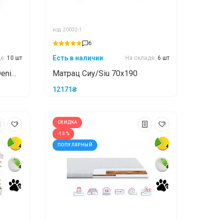
код: 20032-1
6
Есть в наличии
де:
10 шт
На складе:
6 шт
Denim
Матрац Сиу/Siu 70x190
12171₴
СКИДКА
-13 %
ПОПУЛЯРНЫЙ
4
4
4
4
4
4
4
4
4
4
4
4