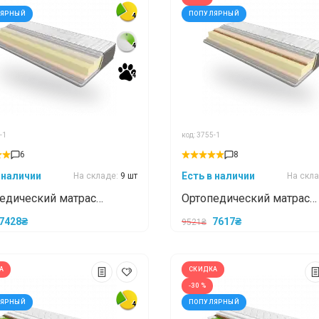
ЛЯРНЫЙ
ПОПУЛЯРНЫЙ
4
4
4
4
4
4
-1
код: 3755-1
6
8
 наличии
Есть в наличии
На складе:
9 шт
На скл
едический матрас
Ортопедический матрас
&Go RELAX ROLL\РЕЛАКС
Take&Go MULTI ROLL\МУ
7428₴
7617₴
9521₴
 70x190
РОЛ 70x190
А
СКИДКА
-30 %
ЛЯРНЫЙ
ПОПУЛЯРНЫЙ
4
4