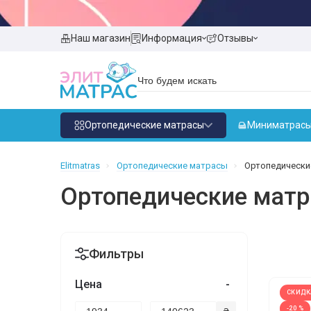
Наш магазин
Информация
Отзывы
Ортопедические матрасы
Миниматрас
Elitmatras
Ортопедические матрасы
Ортопедически
Ортопедические матр
Фильтры
Цена
-
СКИДК
-20 %