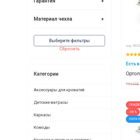
Гарантия
+
Материал чехла
+
Выберите фильтры
код: 3805
Сбросить
Есть в
Ортоп
Категории
Palme
10240₴
Сельв
Аксессуары для кроватей
Детские матрасы
СКИДК
-30 %
Каркасы
ПОПУ
Комоды
Кровати и спальные системы