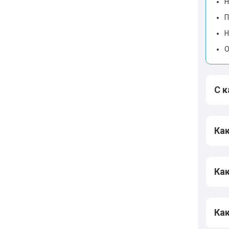
Н
П
Н
О
С 
Как
Как
Как