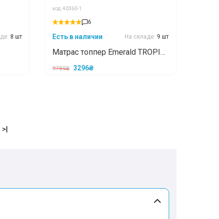
код: 40360-1
6
Есть в наличии
аде:
8 шт
На складе:
9 шт
Матрас топпер Emerald TROPIC
/ ТРОПИК 70x190
3296₴
3789₴
>|