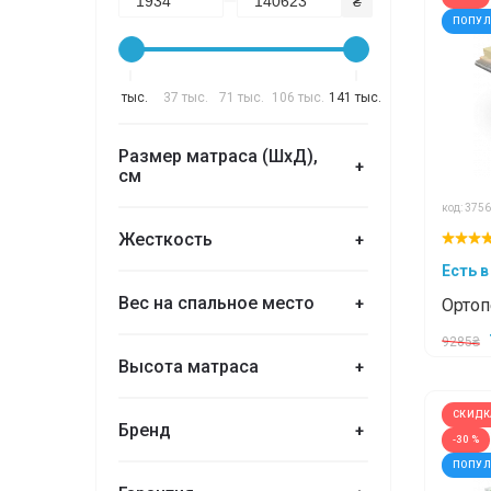
₴
ПОПУ
2 тыс.
37 тыс.
71 тыс.
106 тыс.
141 тыс.
Размер матраса (ШхД),
+
см
код: 3756
Жесткость
+
Есть в
Вес на спальное место
+
Ортоп
Take
9285₴
РОЛЛ
Высота матраса
+
СКИДК
Бренд
+
-30 %
ПОПУ