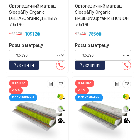
Ортопедичний матрац
Ортопедичний матрац
Sleep&Fly Organic
Sleep&Fly Organic
DELTA\Органік ДЕЛЬТА
EPSILON\Органік ЕПСІЛОН
70x190
70x190
10912₴
7856₴
12837₴
9243₴
Розмір матрацу
Розмір матрацу
КУПИТИ
КУПИТИ
ЗНИЖКА
ЗНИЖКА
-15 %
-15 %
ПОПУЛЯРНИЙ
ПОПУЛЯРНИЙ
4
4
4
4
4
4
4
4
4
4
4
4