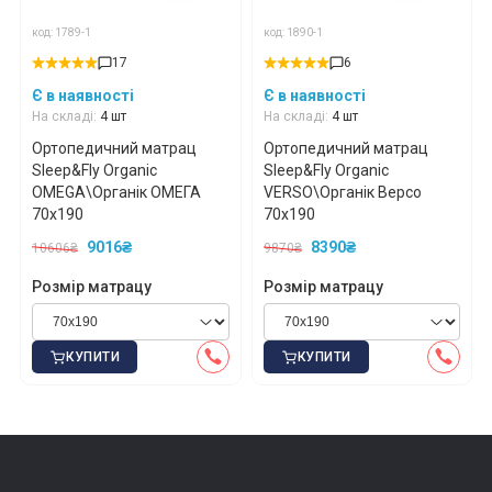
код: 1789-1
код: 1890-1
17
6
Є в наявності
Є в наявності
На складі:
4 шт
На складі:
4 шт
Ортопедичний матрац
Ортопедичний матрац
Sleep&Fly Organic
Sleep&Fly Organic
OMEGA\Органік ОМЕГА
VERSO\Органік Версо
70x190
70x190
9016₴
8390₴
10606₴
9870₴
Розмір матрацу
Розмір матрацу
КУПИТИ
КУПИТИ