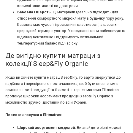
корисні властивості на довгі роки.
Бавовна і шерсть.
Ці матеріали ідеально підходять для
створення комфортного мікроклімату в будь-яку пору року.
Бавовна має чудові гігроскопічні властивості, а шерсть -
природний терморегулятор. У поєднанні вони забезпечують
відмінну вентиляцію і підтримують оптимальний
температурний баланс під час сну.
Де вигідно купити матраци з
колекції Sleep&Fly Organic
Якщо ви хочете купити матрац Sleep&Fly, то варто звернутися до
надійного і перевіреного постачальника, щоб бути впевненим в
оригінальності продукції та її якості. Інтернет-магазин Elitmatras
пропонує широкий асортимент продукції Sleep&Fly Organic з
можливістю зручної доставки по всій Україні.
Переваги покупки в Elitmatras:
Широкий асортимент моделей.
Ви знайдете різні моделі