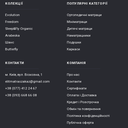
КОЛЕКЦІЇ
ПОПУЛЯРНІ КАТЕГОРІЇ
Evolution
Ортопедичні матраци
Freedom
Мініматраци
Sleep&Fly Organic
Дитячі матраци
Arabeska
Наматрацники
Шанс
Подушки
Butterfly
Каркаси
КОНТАКТИ
КОМПАНІЯ
м. Київ, вул. Віскозна, 1
Про нас
elitmatraszakaz@gmail.com
Контакти
+38 (077) 412 24 67
Сертифікати
+38 (093) 668 66 08
Оплата і Доставка
Кредит і Розстрочка
Обмін та повернення
Політика конфіденційності
Публічна оферта