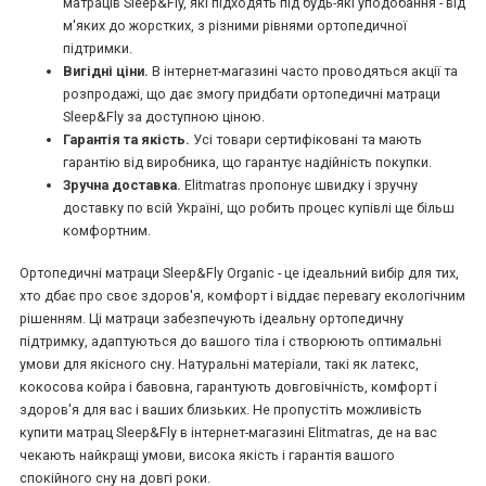
матраців Sleep&Fly, які підходять під будь-які уподобання - від
м'яких до жорстких, з різними рівнями ортопедичної
підтримки.
*
*
*
Вигідні ціни.
В інтернет-магазині часто проводяться акції та
розпродажі, що дає змогу придбати ортопедичні матраци
Sleep&Fly за доступною ціною.
Гарантія та якість.
Усі товари сертифіковані та мають
*
*
*
гарантію від виробника, що гарантує надійність покупки.
Зручна доставка.
Elitmatras пропонує швидку і зручну
доставку по всій Україні, що робить процес купівлі ще більш
комфортним.
*
*
Ортопедичні матраци Sleep&Fly Organic - це ідеальний вибір для тих,
хто дбає про своє здоров'я, комфорт і віддає перевагу екологічним
рішенням. Ці матраци забезпечують ідеальну ортопедичну
*
*
підтримку, адаптуються до вашого тіла і створюють оптимальні
умови для якісного сну. Натуральні матеріали, такі як латекс,
кокосова койра і бавовна, гарантують довговічність, комфорт і
здоров'я для вас і ваших близьких. Не пропустіть можливість
купити матрац Sleep&Fly в інтернет-магазині Elitmatras, де на вас
чекають найкращі умови, висока якість і гарантія вашого
спокійного сну на довгі роки.