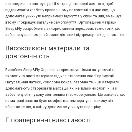
ортопедична конструкція. Ці матраци створені для того, щоб
підтримувати хребет у правильному положенні під час сну, що
допомагає уникнути неприємних відчуттів у спині та шиї, зменшує
втому і покращує загальне самопочуття. Ортопедичні матраци
Sleep&Fly розроблені з використанням передових технологій, що
забезпечує рівномірний розподіл ваги і підтримку всіх ділянок тіла.
Високоякісні матеріали та
довговічність
Виробник Sleep&Fly Organic використовує тільки натуральні та
екологічно чисті матеріали під час створення своєї продукції.
Натуральний латекс, кокосова койра, бавовна та інші матеріали
допомагають створювати матраци, які не тільки екологічні, а й
забезпечують чудову вентиляцію і терморегуляцію. Це означає, що
на матраці завжди буде комфортна температура - взимку він
зберігає тепло, а влітку допомагає уникнути перегріву.
Гіпоалергенні властивості