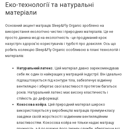
Еко-технології та натуральні
матеріали
Основний акцент матраців Sleep&Fly Organic зроблено на
використання екологічно чистих і природних матеріалів. Це не
просто данина моді на екологічність - це продуманий крок
назустріч здоров'ю користувачів і турботі про довкілля. Ось що
робить колекцію Sleep&Fly Organic особливою в плані технологій і
матеріалів:
Натуральний латекс.
Цей матеріал давно зарекомендував
себе як один із найкращих у матрацній індустрії. Він ідеально
підлаштовується під контури тіла, забезпечує відмінну
вентиляцію і зберігає свої властивості протягом багатьох
років. Натуральний латекс має високу еластичність і
стійкість до деформації.
Кокосова койра.
Цей природний матеріал широко
використовується у виробництві матраців преміум-класу
завдяки своїй жорсткості і відмінним вентиляційним
властивостям. Кокосова койра не тільки надає матрацу
пружність, а й подовжує його термін служби, зберігаючи всі