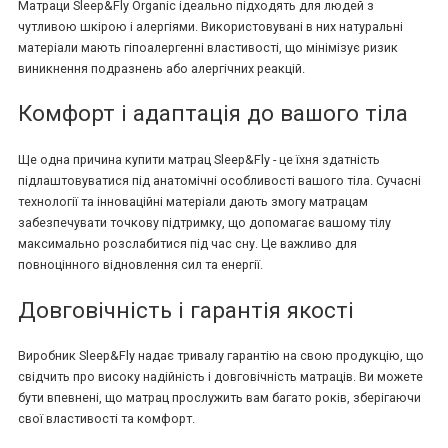
Матраци Sleep&Fly Organic ідеально підходять для людей з
чутливою шкірою і алергіями. Використовувані в них натуральні
матеріали мають гіпоалергенні властивості, що мінімізує ризик
виникнення подразнень або алергічних реакцій.
Комфорт і адаптація до вашого тіла
Ще одна причина купити матрац Sleep&Fly - це їхня здатність
підлаштовуватися під анатомічні особливості вашого тіла. Сучасні
технології та інноваційні матеріали дають змогу матрацам
забезпечувати точкову підтримку, що допомагає вашому тілу
максимально розслабитися під час сну. Це важливо для
повноцінного відновлення сил та енергії.
Довговічність і гарантія якості
Виробник Sleep&Fly надає тривалу гарантію на свою продукцію, що
свідчить про високу надійність і довговічність матраців. Ви можете
бути впевнені, що матрац прослужить вам багато років, зберігаючи
свої властивості та комфорт.