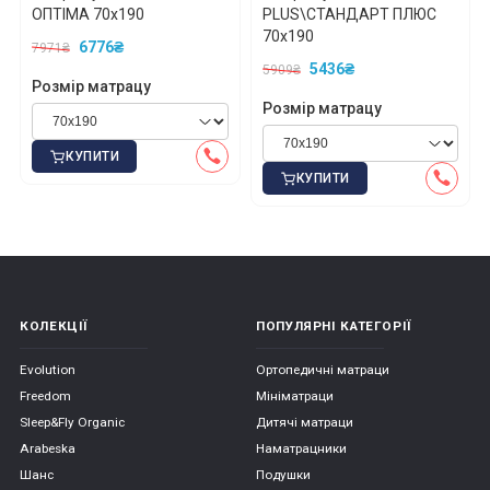
ОПТІМА 70x190
PLUS\СТАНДАРТ ПЛЮС
70x190
6776₴
7971₴
5436₴
5909₴
Розмір матрацу
Розмір матрацу
КУПИТИ
КУПИТИ
КОЛЕКЦІЇ
ПОПУЛЯРНІ КАТЕГОРІЇ
Evolution
Ортопедичні матраци
Freedom
Мініматраци
Sleep&Fly Organic
Дитячі матраци
Arabeska
Наматрацники
Шанс
Подушки