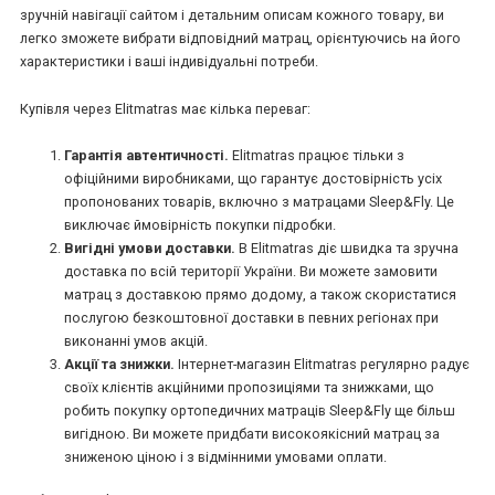
зручній навігації сайтом і детальним описам кожного товару, ви
легко зможете вибрати відповідний матрац, орієнтуючись на його
характеристики і ваші індивідуальні потреби.
Купівля через Elitmatras має кілька переваг:
Гарантія автентичності.
Elitmatras працює тільки з
офіційними виробниками, що гарантує достовірність усіх
пропонованих товарів, включно з матрацами Sleep&Fly. Це
виключає ймовірність покупки підробки.
Вигідні умови доставки.
В Elitmatras діє швидка та зручна
доставка по всій території України. Ви можете замовити
матрац з доставкою прямо додому, а також скористатися
послугою безкоштовної доставки в певних регіонах при
виконанні умов акцій.
Акції та знижки.
Інтернет-магазин Elitmatras регулярно радує
своїх клієнтів акційними пропозиціями та знижками, що
робить покупку ортопедичних матраців Sleep&Fly ще більш
вигідною. Ви можете придбати високоякісний матрац за
зниженою ціною і з відмінними умовами оплати.
*
*
*