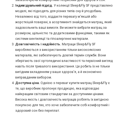
Індивідуальний підхід.
У колекції Sleep&Fly SF представлено
моделі, які підходять для різних типів сну й уподобань.
Незалежно від того, віддаєте перевагу м'якшій або
жорсткішій поверхні, в асортименті знайдеться матрац, який
задовольнить ваші вимоги. Ви можете вибрати матрац за
розміром, щільністю та додатковими функціями, такими як
системи вентиляції та гіпоалергенні матеріали.
Довговічність і надійність.
Матраци Sleep&Fly SF
виробляються з використанням тільки високоякісних
матеріалів, які забезпечують довгий термін служби. Вони
зберігають свої ортопедичні властивості та первісний вигляд
навіть після тривалого використання. Це робить їх не тільки
вигідним вкладенням у ваше здоров'я, а й економічно
виправданим вибором.
Доступна ціна.
Однією з переваг купити матрац Sleep&Fly є
те, що виробник пропонує продукцію, яка відповідає
найкращим світовим стандартам за доступними цінами.
Висока якість і довговічність матраців роблять їх вигідною
покупкою для тих, хто хоче забезпечити собі комфортний і
здоровий сон без переплат.