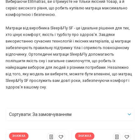
Вибираючи Elitmatras, ви отримуєте не тільки якісний товар, а й
сервіс високого рівня, що робить купівлю матраца максимально
комфортною і безпечною.
*
*
*
Матраци від виробника Sleep&Fly SF - це ідеальне рішення для тих,
хто цінує комфорт, якість і турботу про здоров'я. Завдяки
використанню сучасних технологій і якісних матеріалів, ці матраци
*
*
забезпечують правильну підтримку тіла і сприяють повноцінному
відпочинку. Ортопедичні матраци Sleep&Fly допомагають
поліпшити якість сну і загальне самопочуття, що робить їх
найкращим вибором для людей з різними потребами. Незалежно
*
*
від того, яку модель ви виберете, можете бути впевнені, що матрац
Sleep&Fly SF прослужить вам довгі роки, забезпечуючи комфорт і
здоров'я вашому сну.
Сортувати: За замовчуванням
ЗНИЖКА
ЗНИЖКА