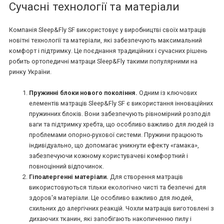
Сучасні технології та матеріали
Компанія Sleep&Fly SF використовує у виробництві своїх матраців
новітні технології та матеріали, які забезпечують максимальний
комфорт і підтримку. Це поєднання традиційних і сучасних рішень
робить ортопедичні матраци Sleep&Fly такими популярними на
ринку України.
Пружинні блоки нового покоління.
Одним із ключових
елементів матраців Sleep&Fly SF є використання інноваційних
пружинних блоків. Вони забезпечують рівномірний розподіл
ваги та підтримку хребта, що особливо важливо для людей із
проблемами опорно-рухової системи. Пружини працюють
індивідуально, що допомагає уникнути ефекту «гамака»,
забезпечуючи кожному користувачеві комфортний і
повноцінний відпочинок.
Гіпоалергенні матеріали.
Для створення матраців
використовуються тільки екологічно чисті та безпечні для
здоров'я матеріали. Це особливо важливо для людей,
схильних до алергічних реакцій. Чохли матраців виготовлені з
дихаючих тканин, які запобігають накопиченню пилу і