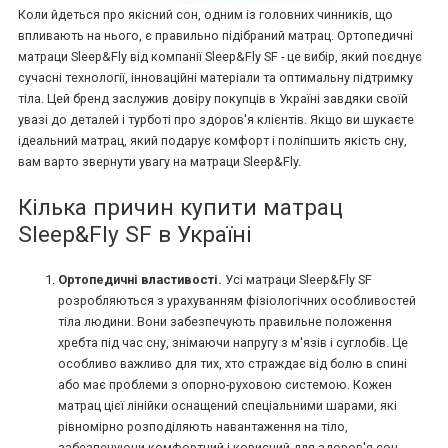
Коли йдеться про якісний сон, одним із головних чинників, що
впливають на нього, є правильно підібраний матрац. Ортопедичні
матраци Sleep&Fly від компанії Sleep&Fly SF - це вибір, який поєднує
сучасні технології, інноваційні матеріали та оптимальну підтримку
тіла. Цей бренд заслужив довіру покупців в Україні завдяки своїй
увазі до деталей і турботі про здоров'я клієнтів. Якщо ви шукаєте
ідеальний матрац, який подарує комфорт і поліпшить якість сну,
вам варто звернути увагу на матраци Sleep&Fly.
Кілька причин купити матрац
Sleep&Fly SF в Україні
Ортопедичні властивості.
Усі матраци Sleep&Fly SF
розробляються з урахуванням фізіологічних особливостей
тіла людини. Вони забезпечують правильне положення
хребта під час сну, знімаючи напругу з м'язів і суглобів. Це
особливо важливо для тих, хто страждає від болю в спині
або має проблеми з опорно-руховою системою. Кожен
матрац цієї лінійки оснащений спеціальними шарами, які
рівномірно розподіляють навантаження на тіло,
забезпечуючи комфортний і корисний для здоров'я сон.