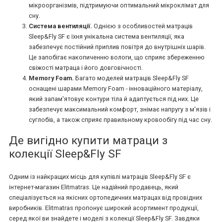
мікроорганізмів, підтримуючи оптимальний мікроклімат для
сну.
Система вентиляції.
Однією з особливостей матраців
Sleep&Fly SF є їхня унікальна система вентиляції, яка
забезпечує постійний приплив повітря до внутрішніх шарів.
Це запобігає накопиченню вологи, що сприяє збереженню
свіжості матраца і його довговічності.
Memory Foam.
Багато моделей матраців Sleep&Fly SF
оснащені шарами Memory Foam - інноваційного матеріалу,
який запам'ятовує контури тіла й адаптується під них. Це
забезпечує максимальний комфорт, знімає напругу з м'язів і
суглобів, а також сприяє правильному кровообігу під час сну.
Де вигідно купити матраци з
колекції Sleep&Fly SF
Одним із найкращих місць для купівлі матраців Sleep&Fly SF є
інтернет-магазин Elitmatras. Це надійний продавець, який
спеціалізується на якісних ортопедичних матрацах від провідних
виробників. Elitmatras пропонує широкий асортимент продукції,
серед якої ви знайдете і моделі з колекції Sleep&Fly SF. Завдяки