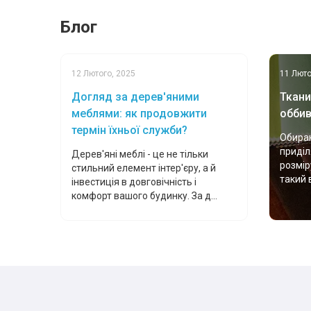
Блог
12 Лютого, 2025
11 Люто
Догляд за дерев'яними
Ткани
меблями: як продовжити
оббив
термін їхньої служби?
Обираю
приділ
Дерев'яні меблі - це не тільки
розмір
стильний елемент інтер'єру, а й
такий 
інвестиція в довговічність і
комфорт вашого будинку. За д...