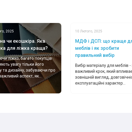
го, 2025
10 Лютого, 2025
на чи екошкіра. Яка
МДФ і ДСП: що краще д
ка для ліжка краща?
меблів і як зробити
правильний вибір
чи ліжко, багато покупців
яють увагу тільки його
Вибір матеріалу для меблів -
у та дизайну, забуваючи про
важливий крок, який впливає
важливий аспект, як...
зовнішній вигляд, довговічніс
експлуатаційні характер...