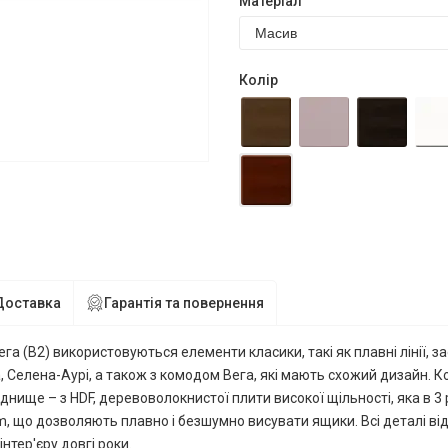
Матеріал
Колір
Доставка
Гарантія та повернення
а (В2) використовуються елементи класики, такі як плавні лінії, за
 Селена-Аурі, а також з комодом Вега, які мають схожий дизайн. 
 днище – з HDF, деревоволокнистої плити високої щільності, яка в 
m, що дозволяють плавно і безшумно висувати ящики. Всі деталі ві
тер'єру довгі роки.