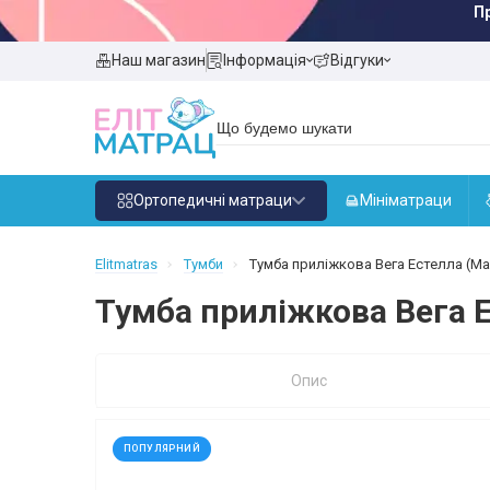
П
Наш магазин
Інформація
Відгуки
Ортопедичні матраци
Мініматраци
Elitmatras
Тумби
Тумба приліжкова Вега Естелла (М
Тумба приліжкова Вега Е
Опис
ПОПУЛЯРНИЙ