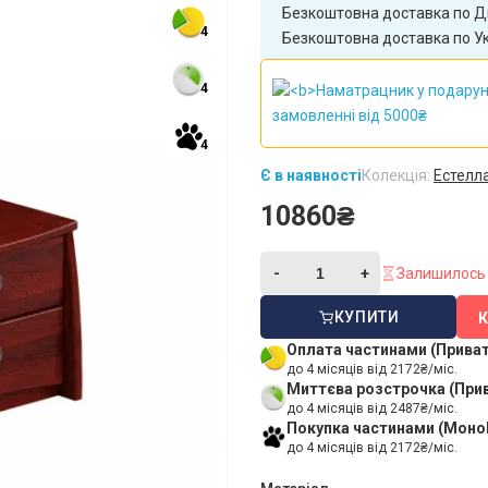
Безкоштовна доставка по Дн
4
Безкоштовна доставка по Укр
4
4
Є в наявності
Колекція:
Естелл
10860₴
Залишилось 
КУПИТИ
Оплата частинами (Прива
до 4 місяців від 2172₴/міс.
Миттєва розстрочка (При
до 4 місяців від 2487₴/міс.
Покупка частинами (Моно
до 4 місяців від 2172₴/міс.