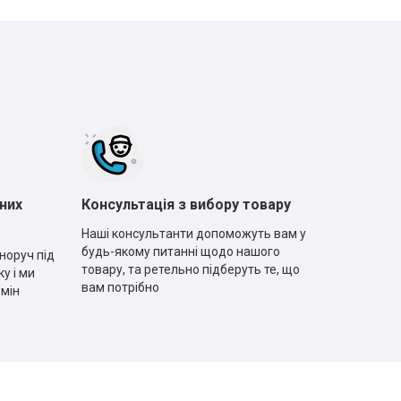
них
Консультація з вибору товару
Наші консультанти допоможуть вам у
будь-якому питанні щодо нашого
норуч під
товару, та ретельно підберуть те, що
у і ми
вам потрібно
рмін