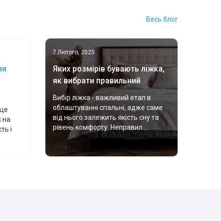
Весь блог
7 Лютого, 2025
ля
Яких розмірів бувають ліжка,
як вибрати правильний
Вибір ліжка - важливий етап в
облаштуванні спальні, адже саме
 це
від нього залежить якість сну та
 на
рівень комфорту. Неправил...
ть і