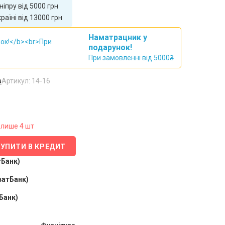
іпру від 5000 грн
аїні від 13000 грн
Наматрацник у
подарунок!
При замовленні від 5000₴
а
Артикул: 14-16
лише 4 шт
КУПИТИ В КРЕДИТ
тБанк)
ватБанк)
Банк)