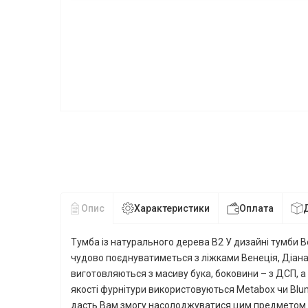
Опис
Характеристики
Оплата
Тумба із натурального дерева В2 У дизайні тумби Вег
чудово поєднуватиметься з ліжками Венеція, Діана,
виготовляються з масиву бука, боковини – з ДСП, а
якості фурнітури використовуються Metabox чи Blu
дасть Вам змогу насолоджуватися цим предметом ін