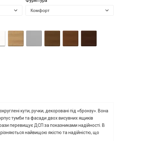
Фурнітура
округлені кути, ручки, декоровані під «бронзу». Вона
Корпус тумби та фасади двох висувних ящиків
3 рази перевищує ДСП за показниками надійності. В
дрізняються найвищою якістю та надійністю, що