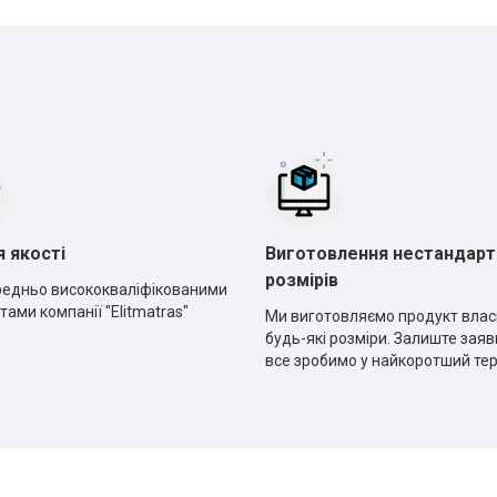
*
*
*
*
я якості
Виготовлення нестандарт
розмірів
едньо висококваліфікованими
тами компанії "Elitmatras"
Ми виготовляємо продукт влас
будь-які розміри. Залиште заявк
все зробимо у найкоротший те