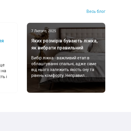
Весь блог
7 Лютого, 2025
ля
Яких розмірів бувають ліжка,
як вибрати правильний
Вибір ліжка - важливий етап в
облаштуванні спальні, адже саме
 це
від нього залежить якість сну та
 на
рівень комфорту. Неправил...
ть і