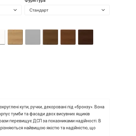
Фурнітура
округлені кути, ручки, декоровані під «бронзу». Вона
Корпус тумби та фасади двох висувних ящиків
3 рази перевищує ДСП за показниками надійності. В
дрізняються найвищою якістю та надійністю, що