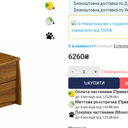
Безкоштовна доставка по Дн
4
Безкоштовна доставка по Укр
4
4
Є в наявності
Колекція:
Естелл
6260₴
Залишилось 
КУПИТИ
Оплата частинами (Прива
до 4 місяців від 1252₴/міс.
Миттєва розстрочка (При
до 4 місяців від 1434₴/міс.
Покупка частинами (Моно
до 4 місяців від 1252₴/міс.