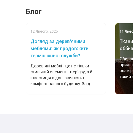
Блог
12 Лютого, 2025
11 Люто
Догляд за дерев'яними
Ткани
меблями: як продовжити
оббив
термін їхньої служби?
Обираю
приділ
Дерев'яні меблі - це не тільки
розмір
стильний елемент інтер'єру, а й
такий 
інвестиція в довговічність і
комфорт вашого будинку. За д...