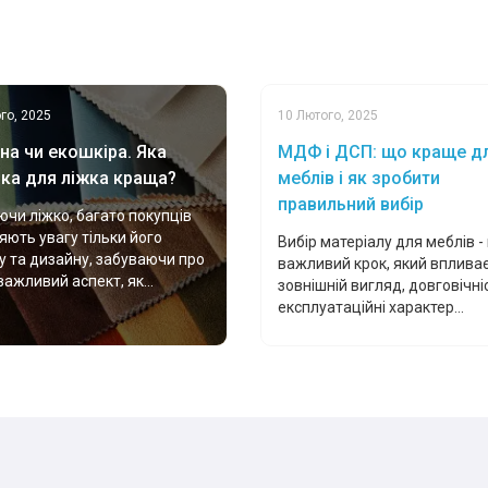
го, 2025
10 Лютого, 2025
на чи екошкіра. Яка
МДФ і ДСП: що краще д
ка для ліжка краща?
меблів і як зробити
правильний вибір
чи ліжко, багато покупців
яють увагу тільки його
Вибір матеріалу для меблів -
у та дизайну, забуваючи про
важливий крок, який впливає
важливий аспект, як...
зовнішній вигляд, довговічніс
експлуатаційні характер...