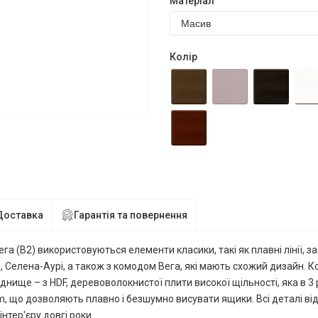
Матеріал
Колір
Доставка
Гарантія та повернення
а (В2) використовуються елементи класики, такі як плавні лінії, за
 Селена-Аурі, а також з комодом Вега, які мають схожий дизайн. 
 днище – з HDF, деревоволокнистої плити високої щільності, яка в 
m, що дозволяють плавно і безшумно висувати ящики. Всі деталі ві
тер'єру довгі роки.