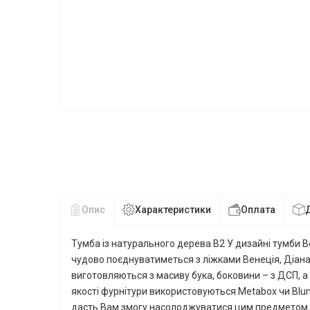
Опис
Характеристики
Оплата
Тумба із натурального дерева В2 У дизайні тумби Вег
чудово поєднуватиметься з ліжками Венеція, Діана,
виготовляються з масиву бука, боковини – з ДСП, а
якості фурнітури використовуються Metabox чи Blu
дасть Вам змогу насолоджуватися цим предметом ін