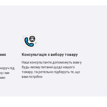
них
Консультація з вибору товару
Наші консультанти допоможуть вам у
будь-якому питанні щодо нашого
норуч під
товару, та ретельно підберуть те, що
у і ми
вам потрібно
рмін