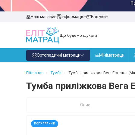
П
Наш магазин
Інформація
Відгуки
Ортопедичні матраци
Мініматраци
Elitmatras
Тумби
Тумба приліжкова Вега Естелла (Мас
Тумба приліжкова Вега Е
Опис
ПОПУЛЯРНИЙ