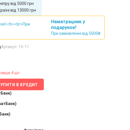
іпру від 5000 грн
аїні від 13000 грн
Наматрацник у
подарунок!
При замовленні від 5000₴
а
Артикул: 14-11
лише 4 шт
КУПИТИ В КРЕДИТ
тБанк)
ватБанк)
Банк)