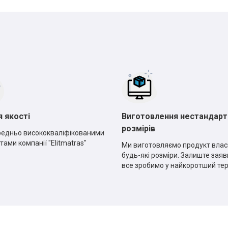
*
*
*
*
я якості
Виготовлення нестандарт
розмірів
едньо висококваліфікованими
тами компанії "Elitmatras"
Ми виготовляємо продукт влас
будь-які розміри. Залиште заявк
все зробимо у найкоротший те