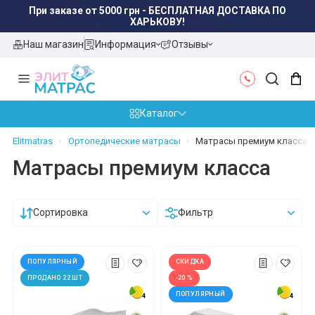
При заказе от 5000 грн - БЕСПЛАТНАЯ ДОСТАВКА ПО
ХАРЬКОВУ!
Наш магазин
Информация
Отзывы
Каталог
Elitmatras
Ортопедические матрасы
Матрасы премиум класса
Матрасы премиум класса
Сортировка
Фильтр
ПОПУЛЯРНЫЙ
СКИДКА
ПРОДАНО 22 ШТ
-20 %
ПОПУЛЯРНЫЙ
4
4
4
4