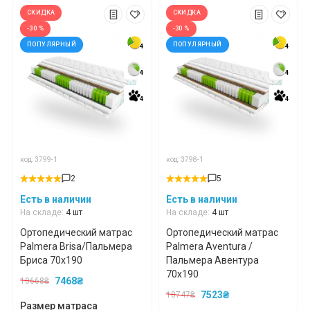
СКИДКА
СКИДКА
-30 %
-30 %
ПОПУЛЯРНЫЙ
ПОПУЛЯРНЫЙ
4
4
4
4
4
4
4
4
4
4
4
4
код: 3799-1
код: 3798-1
2
5
Есть в наличии
Есть в наличии
На складе:
4 шт
На складе:
4 шт
Ортопедический матрас
Ортопедический матрас
Palmera Brisa/Пальмера
Palmera Aventura /
Бриса 70x190
Пальмера Авентура
70x190
7468₴
10668₴
7523₴
10747₴
Размер матраса