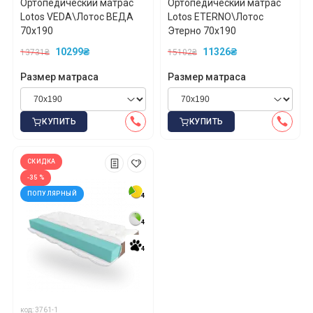
Ортопедический матрас
Ортопедический матрас
Lotos VEDA\Лотос ВЕДА
Lotos ETERNO\Лотос
70x190
Этерно 70x190
10299₴
11326₴
13731₴
15102₴
Размер матраса
Размер матраса
КУПИТЬ
КУПИТЬ
СКИДКА
-35 %
ПОПУЛЯРНЫЙ
4
4
4
4
4
4
код: 3761-1