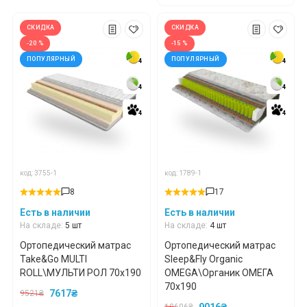
СКИДКА
СКИДКА
-20 %
-15 %
ПОПУЛЯРНЫЙ
ПОПУЛЯРНЫЙ
4
4
4
4
4
4
4
4
4
4
4
4
код: 3755-1
код: 1789-1
8
17
Есть в наличии
Есть в наличии
На складе:
5 шт
На складе:
4 шт
Ортопедический матрас
Ортопедический матрас
Take&Go MULTI
Sleep&Fly Organic
ROLL\МУЛЬТИ РОЛ 70x190
OMEGA\Органик ОМЕГА
70x190
7617₴
9521₴
9016₴