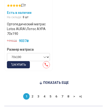
7
Есть в наличии
На складе:
8 шт
*
*
*
Ортопедический матрас
Lotos AURA\Лотос АУРА
70x190
*
*
*
9037₴
13902₴
Размер матраса
*
*
КУПИТЬ
*
*
ПОКАЗАТЬ ЕЩЕ
1
2
3
4
5
6
7
8
>
>|