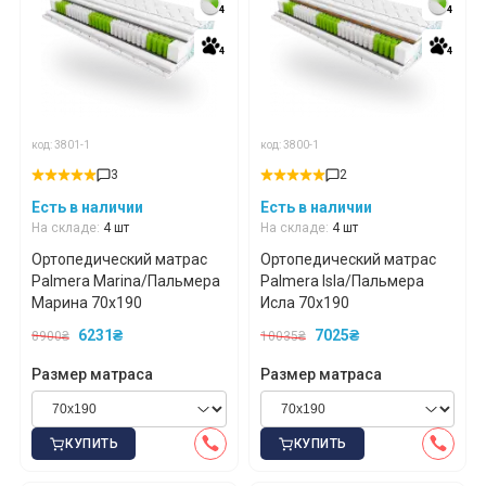
4
4
4
4
4
4
4
4
код: 3801-1
код: 3800-1
3
2
Есть в наличии
Есть в наличии
На складе:
4 шт
На складе:
4 шт
Ортопедический матрас
Ортопедический матрас
Palmera Marina/Пальмера
Palmera Isla/Пальмера
Марина 70x190
Исла 70x190
6231₴
7025₴
8900₴
10035₴
Размер матраса
Размер матраса
КУПИТЬ
КУПИТЬ