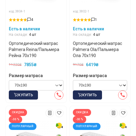
код: 3804-1
код: 3802-1
4
1
Есть в наличии
Есть в наличии
На складе:
4 шт
На складе:
4 шт
Ортопедический матрас
Ортопедический матрас
Palmera Reina/Пальмера
Palmera Ola/Пальмера
Рейна 70x190
Ола 70x190
7855₴
6419₴
11220₴
9170₴
Размер матраса
Размер матраса
КУПИТЬ
КУПИТЬ
СКИДКА
СКИДКА
-30 %
-30 %
ПОПУЛЯРНЫЙ
ПОПУЛЯРНЫЙ
4
4
4
4