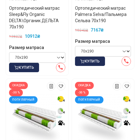
Ортопедический матрас
Ортопедический матрас
Sleep&Fly Organic
Palmera Selva/Пальмера
DELTA\Органик ДЕЛЬТА
Сельва 70x190
70x190
7167₴
10240₴
10912₴
12837₴
Размер матраса
Размер матраса
КУПИТЬ
КУПИТЬ
СКИДКА
СКИДКА
-30 %
-30 %
ПОПУЛЯРНЫЙ
ПОПУЛЯРНЫЙ
4
4
4
4
4
4
4
4
4
4
4
4