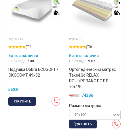
4
4
4
4
4
4
4
4
код: 32214-1
код: 3756-1
2
6
Есть в наличии
Есть в наличии
На складе:
6 шт
На складе:
9 шт
Подушка Dobra ECOSOFT /
Ортопедический матрас
ЭКОСОФТ 49x32
Take&Go RELAX
ROLL\РЕЛАКС РОЛЛ
70x190
552₴
7428₴
9285₴
КУПИТЬ
Размер матраса
КУПИТЬ