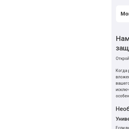
Мог
Нам
за
Открой
Когда 
вложен
вашего
исключ
особен
Необ
Унив
Если в