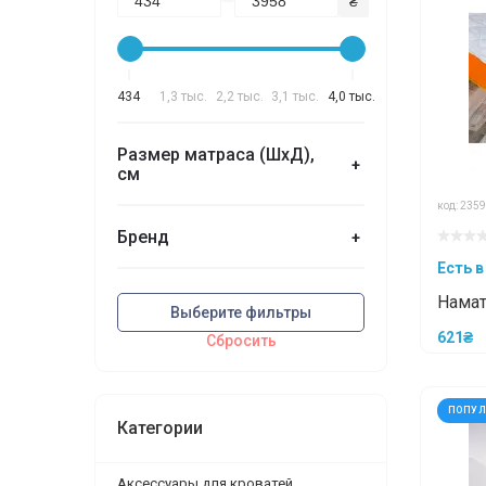
₴
434
1,3 тыс.
2,2 тыс.
3,1 тыс.
4,0 тыс.
Размер матраса (ШхД),
+
см
код: 2359
Бренд
+
Есть в
Намат
Выберите фильтры
Sleep
621₴
Сбросить
фікса
ПОПУ
Категории
Аксессуары для кроватей