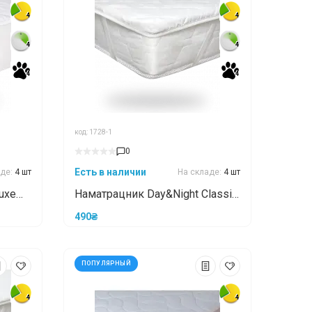
4
4
4
4
4
4
4
4
4
4
4
4
код: 1728-1
0
Есть в наличии
аде:
4 шт
На складе:
4 шт
uxe
Наматрацник Day&Night Classic
70x190
490₴
ПОПУЛЯРНЫЙ
4
4
4
4