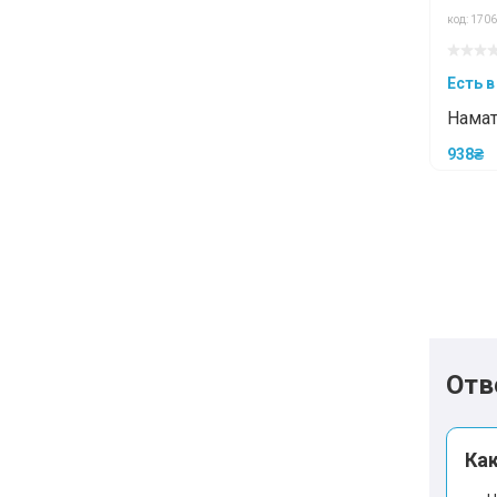
код: 1706
Есть в
Намат
титан
938₴
влаг
борта
Отв
Ка