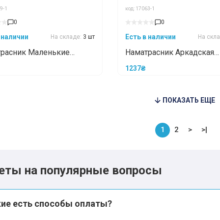
9-1
код: 17063-1
*
*
0
0
 наличии
Есть в наличии
На складе:
3 шт
На скл
расник Маленькие
Наматрасник Аркадская
*
*
ы комфорта
идилия двос
1237₴
оудерживающий с
ми 60x120
ПОКАЗАТЬ ЕЩЕ
1
2
>
>|
еты на популярные вопросы
кие есть способы оплаты?