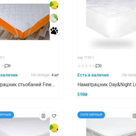
4
4
4
4
4
4
0-1
код: 1729-1
0
0
 наличии
Есть в наличии
На складе:
4 шт
На скл
рацник стьобаний Fine
Наматрацник Day&Night L
 Звичайний з кутовими
70x190
598₴
торами 140x190
ЛЯРНЫЙ
ПОПУЛЯРНЫЙ
4
4