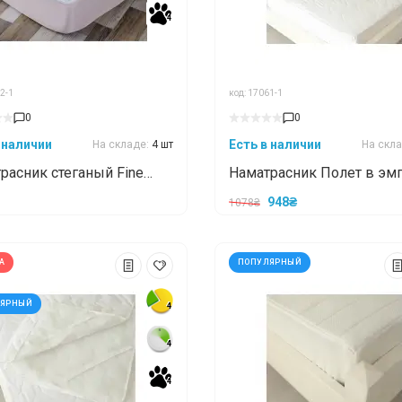
4
4
2-1
код: 17061-1
0
0
 наличии
Есть в наличии
На складе:
4 шт
На скл
расник стеганый Fine
Наматрасник Полет в эм
 Двухсторонний с бортом
с бортами 70x190
948₴
1078₴
 см 80x200
А
ПОПУЛЯРНЫЙ
ЛЯРНЫЙ
4
4
4
4
4
4