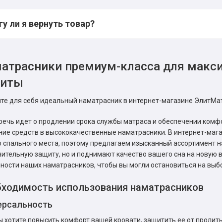
у ли я вернуть товар?
атрасники премиум-класса для макс
щиты
те для себя идеальный наматрасник в интернет-магазине ЭлитМа
речь идет о продлении срока службы матраса и обеспечении комф
ие средств в высококачественные наматрасники. В интернет-ма
 спального места, поэтому предлагаем изысканный ассортимент н
ительную защиту, но и поднимают качество вашего сна на новую 
ности наших наматрасников, чтобы вы могли остановиться на выб
ходимость использования наматрасников
ерсальность
ы хотите повысить комфорт вашей кровати, защитить ее от пролит