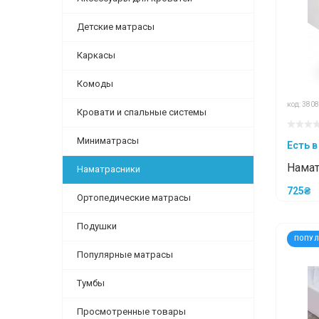
Детские матрасы
Каркасы
Комоды
код: 3808
Кровати и спальные системы
Миниматрасы
Есть в
Намат
Наматрасники
AquaS
725₴
Ортопедические матрасы
Подушки
ПОПУ
Популярные матрасы
Тумбы
Просмотренные товары