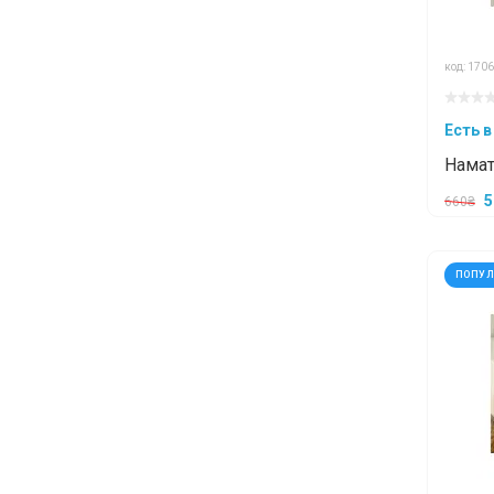
код: 1706
Есть в
Намат
70x19
5
660₴
ПОПУ