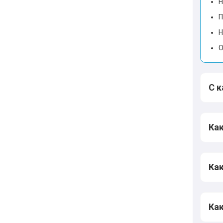
Н
П
Н
О
С 
Как
Как
Как