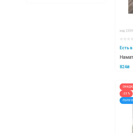
код: 2359
Есть в
Намат
Sleep
824₴
30/35
СКИДК
-23 %
ПОПУ