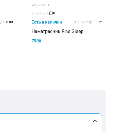
код: 23588-1
0
Есть в наличии
аде:
6 шт
На складе:
3 шт
Наматрасник Fine Sleep
торонний 70x190
Водонепроницамый с
758₴
угловыми фиксаторами 90x190