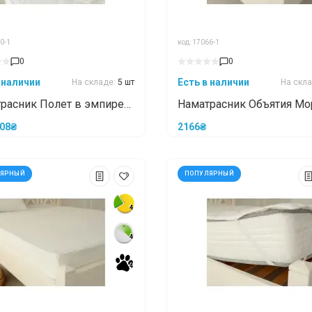
0-1
код: 17066-1
0
0
 наличии
Есть в наличии
На складе:
5 шт
На скл
расник Полет в эмпирее
Наматрасник Объятия М
0
с бортами 70x190
08₴
2166₴
ЛЯРНЫЙ
ПОПУЛЯРНЫЙ
4
4
*
*
*
4
4
4
4
*
*
*