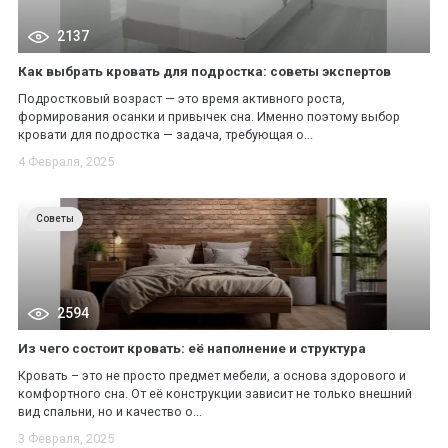
2137
Как выбрать кровать для подростка: советы экспертов
*
*
*
Подростковый возраст — это время активного роста,
формирования осанки и привычек сна. Именно поэтому выбор
кровати для подростка — задача, требующая о...
*
*
4 Февраля, 2025
Советы
*
*
2594
Из чего состоит кровать: её наполнение и структура
Кровать – это не просто предмет мебели, а основа здорового и
комфортного сна. От её конструкции зависит не только внешний
вид спальни, но и качество о...
3 Февраля, 2025