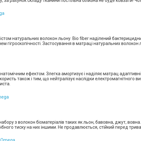
агу, за рахунок складу тканини постільна білизна не буде ковзати! Ч
містом натуральних волокон льону. Bio fiber наділений бактерицид
нем гігроскопічності. Застосування в матраці натуральних волокон
анатомічним ефектом.
Злегка амортизує і наділяє матрац адаптивні
користь також і тим, що нейтралізує наслідки електромагнітного в
иста.
*
*
*
абору з волокон біоматеріалів таких як льон, бавовна, джут, вовн
*
*
*
ібного тиску на них іншими.
Н
е продавлюється, стійкий перед три