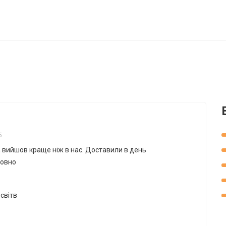
5
, вийшов краще ніж в нас. Доставили в день
товно
світв