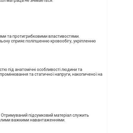
охол матраца не знімаеться.
ними та протигрибковими властивостями.
 льону сприяє поліпшенню кровообігу, укріпленню
стю під анатомічні особливості людини
та
ипромінювання та статичної напруги, накопиченої на
а. Отримуваний підсумковий матеріал служить
валими важкими навантаженнями.