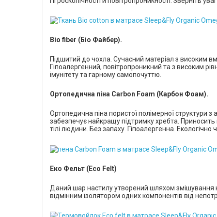
гігроскопічності й повітропроникності. Зверніть ув
Bio fiber (Біо Файбер).
Підшитий до чохла. Сучасний матеріал з високим в
Гіпоалергенний, повітропроникний та з високим рів
імунітету та гарному самопочуттю.
Ортопедична піна Carbon Foam (Карбон Фоам).
Ортопедична піна
пористої полімерної структури
з 
забезпечує найкращу підтримку хребта.
П
риносить 
тілі людини.
Без
запаху. Гіпоалергенн
а
.
Е
кологічно ч
Еко Фельт (Eco Felt)
Да
н
ий шар настилу утворений шляхом змішування н
відмінним ізолятором одних компонентів від непотр