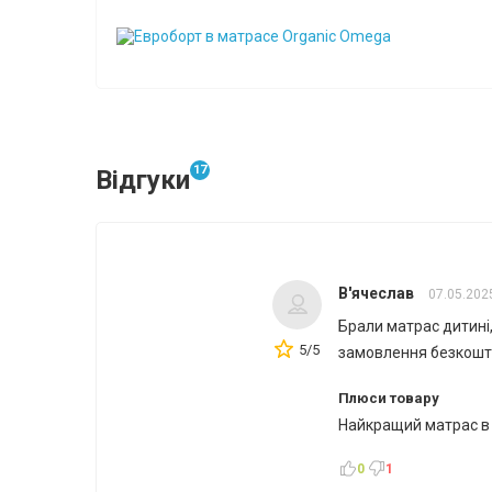
17
Відгуки
В'ячеслав
07.05.202
Брали матрас дитині
5/5
замовлення безкош
Плюси товару
Найкращий матрас в 
0
1