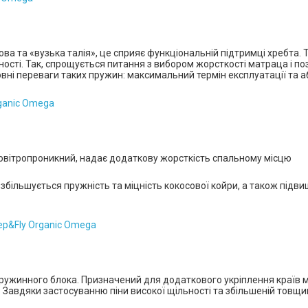
*
*
ва та «вузька талія»
, це
сприяє функціональній підтримці хребта.
ружності. Так, спрощується питання з вибором жорсткості матраца і
вні переваги
таких
пружин: максимальний термін експлуатації
та
а
*
*
повітропроникний, надає додаткову жорсткість спальному місцю
ільшується пружність та міцність кокосової койри, а також підвищ
 пружинного блока. Призначений для додаткового укріплення країв 
 Завдяки застосуванню піни високої щільності та збільшеній товщин