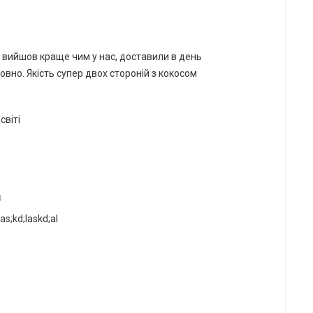
5
, вийшов краще чим у нас, доставили в день
вно. Якість супер двох стороній з кокосом
світі
4
las;kd;laskd;al