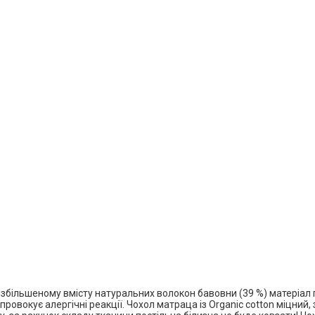
 збільшеному вмісту натуральних волокон бавовни (39 %) матеріал 
провокує алергічні реакції. Чохол матраца із Organic cotton міцний