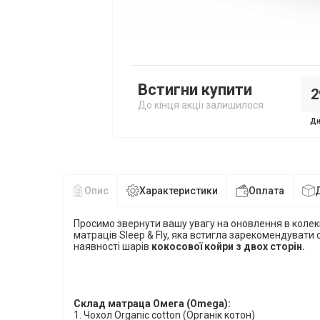
Встигни купити
2
До кінця акції залишилося
Дн
Опис
Характеристики
Оплата
Просимо звернути вашу увагу на оновлення в колек
матраців Sleep & Fly, яка встигла зарекомендувати 
наявності шарів
кокосової койри з двох сторін.
Склад матраца Омега (Omega):
1.
Чохол
Organic
cotton
(Органік котон)