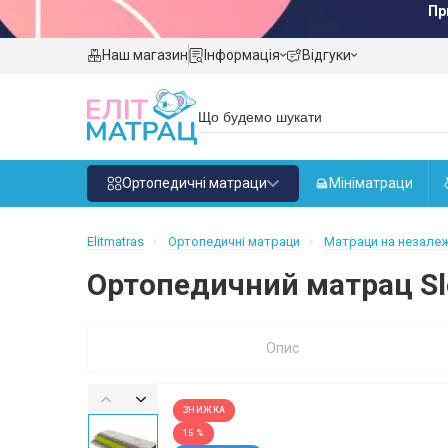
Пр
Наш магазин
Інформація
Відгуки
Ортопедичні матраци
Мініматраци
Elitmatras
Ортопедичні матраци
Матраци на незалеж
Ортопедичний матрац Sl
Опис
ЗНИЖКА
15 %