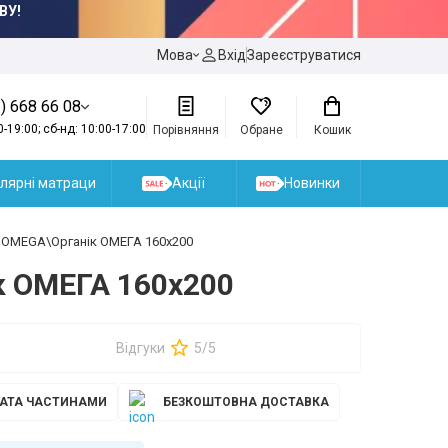
ВУ!
Мова
Вхід
Зареєструватися
) 668 66 08
0-19:00; сб-нд: 10:00-17:00
Порівняння
Обране
Кошик
лярні матраци
Акції
Новинки
c OMEGA\Органік ОМЕГА 160x200
к ОМЕГА 160x200
Відгуки
5/5
АТА ЧАСТИНАМИ
БЕЗКОШТОВНА ДОСТАВКА