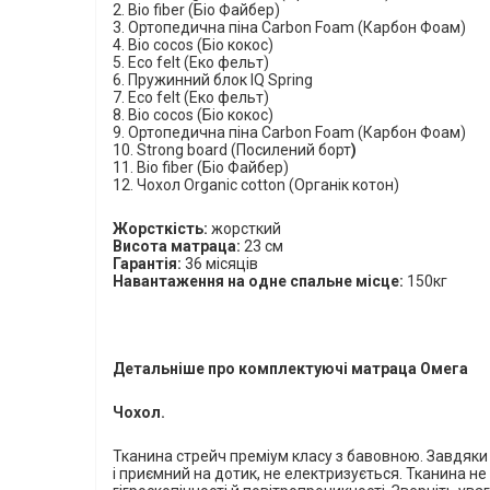
2.
Bio
fiber
(Біо Файбер)
3. Ортопедична піна
Carbon
Foam
(Карбон Фоам)
4.
Bio
coc
о
s
(Біо кокос)
5.
Eco
felt
(
E
ко фельт)
6. Пружинний блок
IQ
Spring
7.
Eco
felt
(
E
ко фельт)
8.
Bio
coc
о
s
(Біо кокос)
9. Ортопедична піна
Carbon
Foam
(Карбон Фоам)
10.
Strong
board
(Посилений борт
)
11.
Bio
fiber
(Біо Файбер)
12. Чохол
Organic
cotton
(Органік котон)
Жорсткість:
жорсткий
Висота матраца:
23 см
Гарантія:
36 місяців
Навантаження на одне спальне місце:
150кг
Детальніше про комплектуючі матраца Омега
Чохол.
Тканина стрейч преміум класу з бавовною. Завдяки
і приємний на дотик, не електризується. Тканина не 