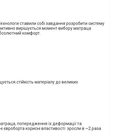
Технологи ставили собі завдання розробити систему
 позитивно вирішується момент вибору матраца
бсолютний комфорт.
ується стійкість матеріалу до великих
матраца, попередження їх деформації та
і євроборта корисні властивості
зросли в ~2 раза