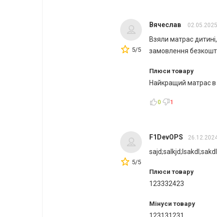
Вячеслав
02.05.202
Взяли матрас дитині
5/5
замовлення безкошто
Плюси товару
Найкращий матрас в 
0
1
F1DevOPS
26.12.202
sajd;salkjd;lsakdl;sakd
5/5
Плюси товару
123332423
Мінуси товару
123131231