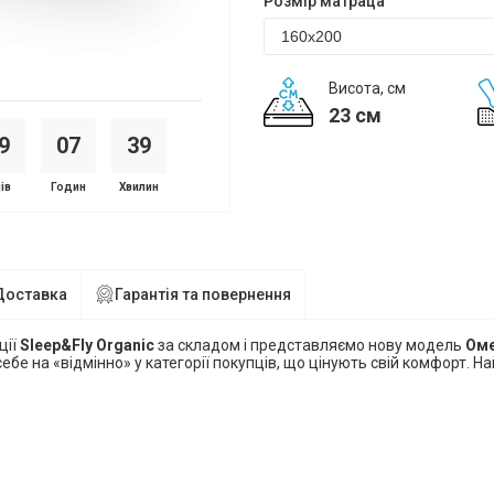
Розмір матраца
Висота, см
23 см
9
0
7
3
9
ів
Годин
Хвилин
Доставка
Гарантія та повернення
ції
Sl
ee
p&Fly Organic
за складом і представляємо нову модель
Оме
себе на «відмінно» у категорії покупців, що цінують свій комфорт. 