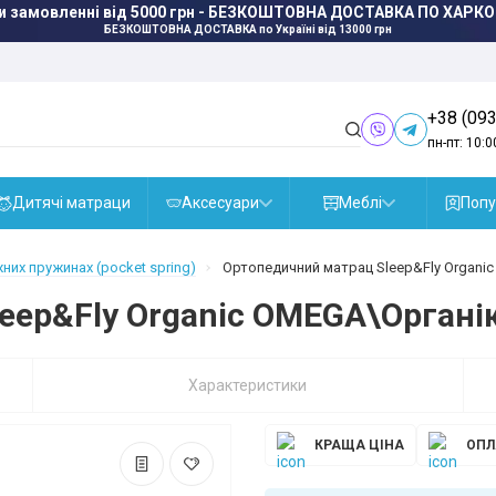
и замовленні від 5000 грн - БЕЗКОШТОВНА ДОСТАВКА ПО ХАРКО
БЕЗКОШТОВНА ДОСТАВКА
по Україні від 13000 грн
+38 (093
пн-пт: 10:0
Дитячі матраци
Аксесуари
Меблі
Попу
них пружинах (pocket spring)
Ортопедичний матрац Sleep&Fly Organi
eep&Fly Organic OMEGA\Органі
Характеристики
КРАЩА ЦІНА
ОПЛ