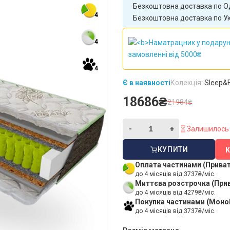
Безкоштовна доставка по Од
4
Безкоштовна доставка по Укр
4
4
Є в наявності
Колекція:
Sleep&F
18686₴
21984₴
Залишилось 
КУПИТИ
Оплата частинами (Прива
до 4 місяців від 3737₴/міс.
Миттєва розстрочка (При
до 4 місяців від 4279₴/міс.
Покупка частинами (Моно
до 4 місяців від 3737₴/міс.