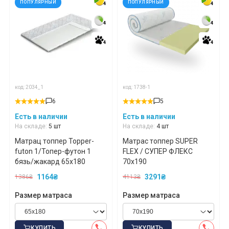
ПОПУЛЯРНЫЙ
ПОПУЛЯРНЫЙ
4
4
4
4
4
4
4
4
4
4
4
4
код: 2034_1
код: 1738-1
6
5
Есть в наличии
Есть в наличии
На складе:
5 шт
На складе:
4 шт
Матрац топпер Topper-
Матрас топпер SUPER
futon 1/Топер-футон 1
FLEX / СУПЕР ФЛЕКС
бязь/жакард 65x180
70x190
1164₴
3291₴
1386₴
4113₴
Размер матраса
Размер матраса
КУПИТЬ
КУПИТЬ