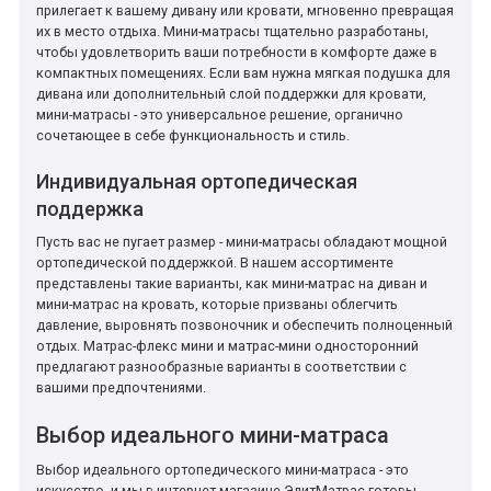
прилегает к вашему дивану или кровати, мгновенно превращая
их в место отдыха. Мини-матрасы тщательно разработаны,
чтобы удовлетворить ваши потребности в комфорте даже в
компактных помещениях. Если вам нужна мягкая подушка для
дивана или дополнительный слой поддержки для кровати,
мини-матрасы - это универсальное решение, органично
сочетающее в себе функциональность и стиль.
Индивидуальная ортопедическая
поддержка
Пусть вас не пугает размер - мини-матрасы обладают мощной
ортопедической поддержкой. В нашем ассортименте
представлены такие варианты, как мини-матрас на диван и
мини-матрас на кровать, которые призваны облегчить
давление, выровнять позвоночник и обеспечить полноценный
отдых. Матрас-флекс мини и матрас-мини односторонний
предлагают разнообразные варианты в соответствии с
вашими предпочтениями.
Выбор идеального мини-матраса
Выбор идеального ортопедического мини-матраса - это
искусство, и мы в интернет-магазине ЭлитМатрас готовы