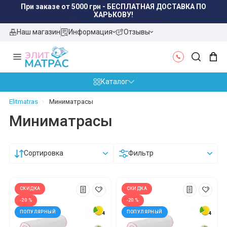
При заказе от 5000 грн - БЕСПЛАТНАЯ ДОСТАВКА ПО
ХАРЬКОВУ!
Наш магазин
Информация
Отзывы
Каталог
Elitmatras
Миниматрасы
Миниматрасы
Сортировка
Фильтр
СКИДКА
СКИДКА
-20 %
-20 %
ПОПУЛЯРНЫЙ
ПОПУЛЯРНЫЙ
4
4
4
4