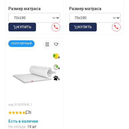
Размер матраса
Размер матраса
КУПИТЬ
КУПИТЬ
ПОПУЛЯРНЫЙ
4
4
4
4
4
4
код: 5102018-8_1
5
*
*
*
Есть в наличии
На складе:
10 шт