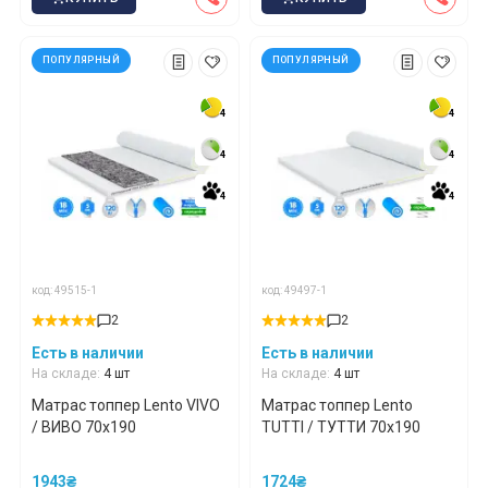
ПОПУЛЯРНЫЙ
ПОПУЛЯРНЫЙ
4
4
4
4
4
4
4
4
4
4
4
4
код: 49515-1
код: 49497-1
2
2
Есть в наличии
Есть в наличии
На складе:
4 шт
На складе:
4 шт
Матрас топпер Lento VIVO
Матрас топпер Lento
/ ВИВО 70x190
TUTTI / ТУТТИ 70x190
1943₴
1724₴