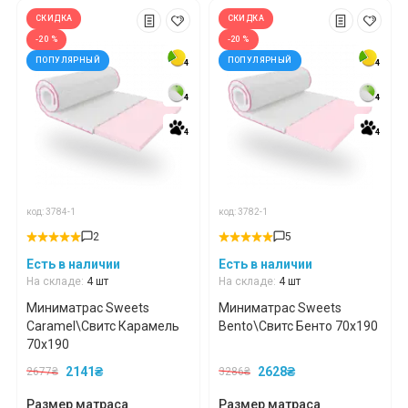
СКИДКА
СКИДКА
-20 %
-20 %
ПОПУЛЯРНЫЙ
ПОПУЛЯРНЫЙ
4
4
4
4
4
4
4
4
4
4
4
4
код: 3784-1
код: 3782-1
2
5
Есть в наличии
Есть в наличии
На складе:
4 шт
На складе:
4 шт
Миниматрас Sweets
Миниматрас Sweets
Caramel\Свитс Карамель
Bento\Cвитс Бенто 70x190
70x190
2141₴
2628₴
2677₴
3286₴
Размер матраса
Размер матраса