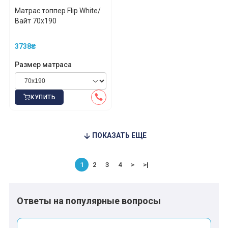
Матрас топпер Flip White/
*
*
*
Вайт 70x190
3738₴
*
*
Размер матраса
КУПИТЬ
*
*
ПОКАЗАТЬ ЕЩЕ
1
2
3
4
>
>|
Ответы на популярные вопросы