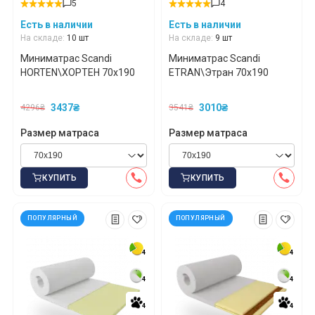
5
4
Есть в наличии
Есть в наличии
На складе:
10 шт
На складе:
9 шт
Миниматрас Scandi
Миниматрас Scandi
HORTEN\ХОРТЕН 70x190
ETRAN\Этран 70x190
3437₴
3010₴
4296₴
3541₴
Размер матраса
Размер матраса
КУПИТЬ
КУПИТЬ
ПОПУЛЯРНЫЙ
ПОПУЛЯРНЫЙ
4
4
4
4
4
4
4
4
4
4
4
4