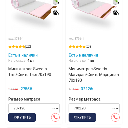
4
4
4
4
4
4
4
4
код: 3785-1
код: 3796-1
2
3
Есть в наличии
Есть в наличии
На складе:
4 шт
На складе:
4 шт
Миниматрас Sweets
Миниматрас Sweets
Tart\Свитс Тарт70x190
Marzipan/Свитс Марципан
70x190
2755₴
3212₴
3444₴
4015₴
Размер матраса
Размер матраса
КУПИТЬ
КУПИТЬ