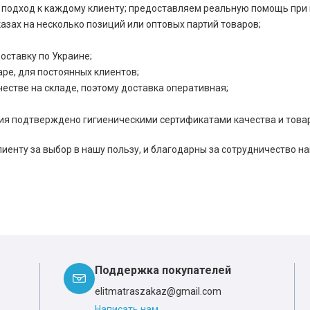
подход к каждому клиенту; предоставляем реальную помощь при 
зах на несколько позиций или оптовых партий товаров;
оставку по Украине;
ре, для постоянных клиентов;
естве на складе, поэтому доставка оперативная;
*
*
*
ия подтверждено гигиеническими сертификатами качества и това
енту за выбор в нашу пользу, и благодарны за сотрудничество н
*
*
*
*
*
Поддержка покупателей
elitmatraszakaz@gmail.com
*
*
Написать нам